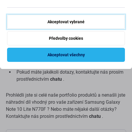
nářadí, které naleznete v naší nabídce
Při montáži věnujte pozornost křehkým částem
konektorů
Akceptovat vybrané
před montáží otestujte funkčnost součásti
Snažte se provádět opravy v suchém, bezprašném
Předvolby cookies
prostředí bez přímého slunečního záření
Montáž dílu by měla provádět kvalifikovaná osoba
Akceptovat všechny
Neneseme odpovědnost za žádné škody způsobené
během instalace
Pokud máte jakékoli dotazy, kontaktujte nás prosím
prostřednictvím
chatu
.
Prohlédli jste si celé naše portfolio produktů a nenašli jste
náhradní díl vhodný pro vaše zařízení Samsung Galaxy
Note 10 Lite N770F ? Nebo máte nějaké další otázky?
Kontaktujte nás prosím prostřednictvím
chatu
.