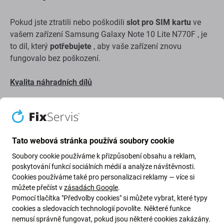
Pokud jste ztratili nebo poškodili
slot pro SIM kartu
ve
vašem zařízení Samsung Galaxy Note 10 Lite N770F , je
to díl, který
potřebujete
, aby vaše zařízení znovu
fungovalo bez poškození.
Kvalita náhradních dílů
Kvalita: Genuine Service Pack
– náhradní díl je originální
díl, tj. dodaný výrobcem zařízení Samsung. Náhradní díl je
nejvyšší možné kvality na trhu a je 100% identický s tím,
Tato webová stránka používá soubory cookie
který je v zařízení z výroby. Chcete-li se dozvědět více o
kvalitě, přečtěte si náš blog, kde se kvalitě podrobněji
Soubory cookie používáme k přizpůsobení obsahu a reklam,
věnujeme.
poskytování funkcí sociálních médií a analýze návštěvnosti.
Cookies používáme také pro personalizaci reklamy — více si
můžete přečíst v
zásadách Google
.
Montáž a tipy:
Pomocí tlačítka "Předvolby cookies" si můžete vybrat, které typy
cookies a sledovacích technologií povolíte. Některé funkce
Pro montáž nebo demontáž je potřeba speciální
nemusí správně fungovat, pokud jsou některé cookies zakázány.