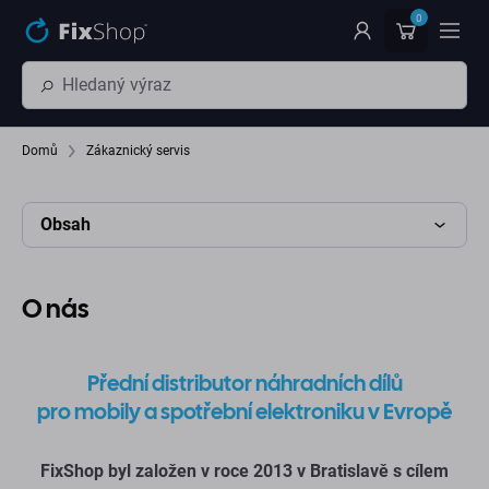
Přeskočit na hlavní obsah
0
Domů
Zákaznický servis
Obsah
O nás
Přední distributor náhradních dílů
pro mobily a spotřební elektroniku v Evropě
FixShop byl založen v roce 2013 v Bratislavě s cílem