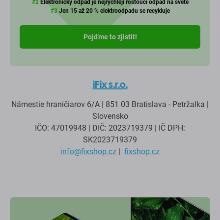
#2
Elektronický odpad je nejrychleji rostoucí odpad na světě​​​​​​​
#3
Jen 15 až 20 % elektroodpadu se recykluje
Pojďme to zjistit!
iFix s.r.o.
Námestie hraničiarov 6/A | 851 03 Bratislava - Petržalka |
Slovensko
IČO: 47019948 | DIČ: 2023719379 | IČ DPH:
SK2023719379
info@fixshop.cz
|
fixshop.cz