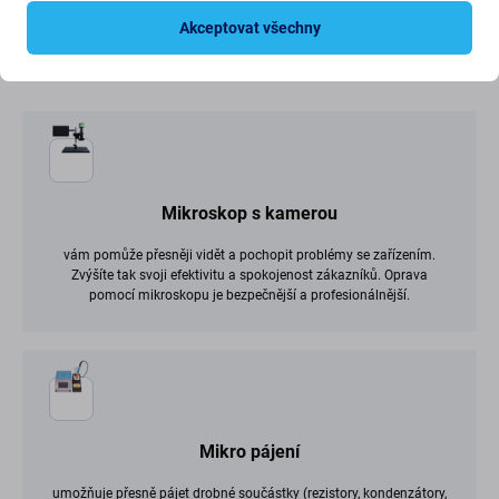
Akceptovat všechny
Nezbytné nástroje pro servis
Mikroskop s kamerou
vám pomůže přesněji vidět a pochopit problémy se zařízením.
Zvýšíte tak svoji efektivitu a spokojenost zákazníků. Oprava
pomocí mikroskopu je bezpečnější a profesionálnější.
Mikro pájení
umožňuje přesně pájet drobné součástky (rezistory, kondenzátory,