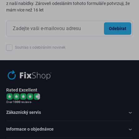
z naší nabídky. Zároveň odesláním tohoto formuláře potvrzuji, že
mám více než 16 let
Odebírat
Souhlas s odebíráním novinek
Rated Excellent
Over
1000
reviews
Zákaznický servis
Informace o objednávce