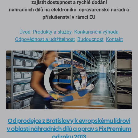
zajistit dostupnost a rychlé dodání
náhradních dílů na elektroniku, opravárenské nářadí a
příslušenství v rámci EU
Úvod
Produkty a služby
Konkurenční výhoda
Odpovědnost a udržitelnost
Budoucnost
Kontakt
Od prodejce z Bratislavy k evropskému lídrovi
v oblasti náhradních dílů a oprav s FixPremium
od roku 2013