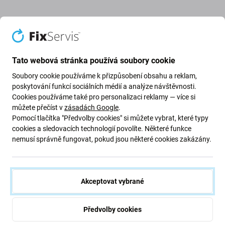
PRODUKTY A SLUŽBY
Podrobnosti o našich produktech a službách
Tato webová stránka používá soubory cookie
Nabízíme široký sortiment náhradních dílů, příslušenství a
Soubory cookie používáme k přizpůsobení obsahu a reklam,
nářadí pro opravu elektroniky včetně chytrých telefonů,
poskytování funkcí sociálních médií a analýze návštěvnosti.
notebooků, smarthodinek, elektrických koloběžek,
Cookies používáme také pro personalizaci reklamy — více si
můžete přečíst v
zásadách Google
.
elektrokol a vysavačů. Specializujeme se na značku Apple
Pomocí tlačítka "Předvolby cookies" si můžete vybrat, které typy
a dodáváme originální a aftermarketové díly pro celou řadu
cookies a sledovacích technologií povolíte. Některé funkce
produktů Apple.
nemusí správně fungovat, pokud jsou některé cookies zakázány.
Naše značka FixPremium zahrnuje vysoce kvalitní díly,
jako jsou baterie a displeje, které jsme sami vyvinuli. Pro
přesné a spolehlivé opravy nabízíme také nástroje jako
Akceptovat vybrané
mikroskopy s kamerou a mikropájení.
Předvolby cookies