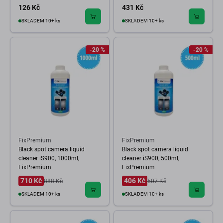
126 Kč
431 Kč
SKLADEM 10+ ks
SKLADEM 10+ ks
-20 %
-20 %
FixPremium
FixPremium
Black spot camera liquid
Black spot camera liquid
cleaner iS900, 1000ml,
cleaner iS900, 500ml,
FixPremium
FixPremium
710 Kč
406 Kč
888 Kč
507 Kč
SKLADEM 10+ ks
SKLADEM 10+ ks