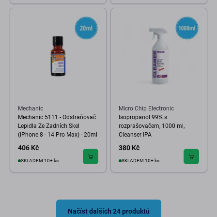
Mechanic
Micro Chip Electronic
Mechanic 5111 - Odstraňovač
Isopropanol 99% s
Lepidla Ze Zadních Skel
rozprašovačem, 1000 ml,
(iPhone 8 - 14 Pro Max) - 20ml
Cleanser IPA
406 Kč
380 Kč
SKLADEM 10+ ks
SKLADEM 10+ ks
Načíst dalších 24 produktů