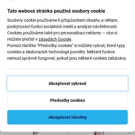
-67 %
Tato webová stránka používá soubory cookie
Soubory cookie používáme k přizpůsobení obsahu a reklam,
poskytování funkcí sociálních médií a analýze návštěvnosti.
Cookies používáme také pro personalizaci reklamy — více si
můžete přečíst v
zásadách Google
.
Pomocí tlačítka "Předvolby cookies" si můžete vybrat, které typy
cookies a sledovacích technologií povolíte. Některé funkce
nemusí správně fungovat, pokud jsou některé cookies zakázány.
Micro Chip Electronic
Micro Chip Electronic
Isopropanol 100% s
Cleanser INK - Přípravek na
rozprašovačem, 1000 ml,
Cartridge a Tiskové Hlavy -
Cleanser IPA
100ml
456 Kč
25 Kč
76 Kč
Akceptovat vybrané
NA OBJEDNÁVKU
SKLADEM 8 ks
Předvolby cookies
Akceptovat všechny