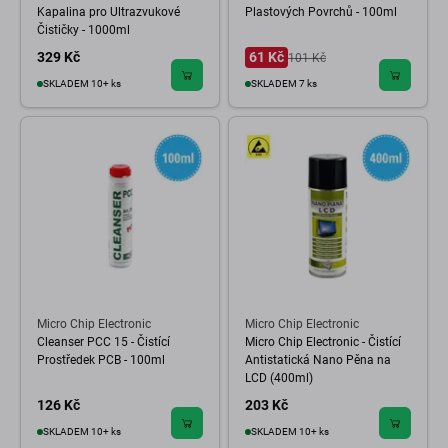
Kapalina pro Ultrazvukové
Plastových Povrchů - 100ml
Čističky - 1000ml
329 Kč
61 Kč
101 Kč
SKLADEM 10+ ks
SKLADEM 7 ks
Micro Chip Electronic
Micro Chip Electronic
Cleanser PCC 15 - Čistící
Micro Chip Electronic - Čistící
Prostředek PCB - 100ml
Antistatická Nano Pěna na
LCD (400ml)
126 Kč
203 Kč
SKLADEM 10+ ks
SKLADEM 10+ ks