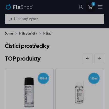
Přeskočit na hlavní obsah
0
Domů
Náhradní díly
Nářadí
Čístící prostředky
TOP produkty