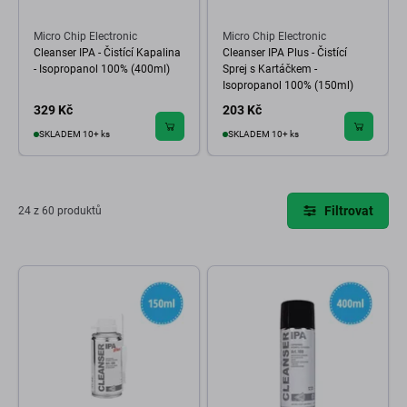
Micro Chip Electronic
Micro Chip Electronic
Cleanser IPA - Čistící Kapalina
Cleanser IPA Plus - Čistící
- Isopropanol 100% (400ml)
Sprej s Kartáčkem -
Isopropanol 100% (150ml)
329 Kč
203 Kč
SKLADEM 10+ ks
SKLADEM 10+ ks
Filtrovat
24 z 60 produktů