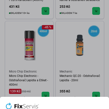
PCB s Kartáčkem (400ml)
kamer a odstranění škrábanců
431 Kč
253 Kč
SKLADEM 10+ ks
SKLADEM 7 ks
-45 %
Micro Chip Electronic
Mechanic
Micro Chip Electronic -
Mechanic QC-20 - Odstraňovač
Odstraňovač Lepidla a Etiket -
Lepidla - 20ml
400ml
139 Kč
355 Kč
253 Kč
SKLADEM 3 ks
SKLADEM 2 ks