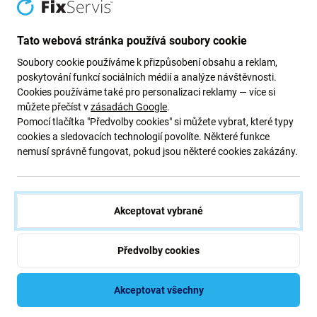
Tato webová stránka používá soubory cookie
Soubory cookie používáme k přizpůsobení obsahu a reklam,
poskytování funkcí sociálních médií a analýze návštěvnosti.
Cookies používáme také pro personalizaci reklamy — více si
můžete přečíst v
zásadách Google
.
Pomocí tlačítka "Předvolby cookies" si můžete vybrat, které typy
cookies a sledovacích technologií povolíte. Některé funkce
UNI-T
Phonefix
nemusí správně fungovat, pokud jsou některé cookies zakázány.
UNI-T - Dvojitý Testovací Kabel
Phonefix KWS-V21 - USB
pro Multimetr
Tester Nabíjení pro
Smartphony (OUT)
101 Kč
126 Kč
Akceptovat vybrané
OČEKÁVAME 7 ks,
OČEKÁVAME 4 ks,
(03.09.2026)
(03.09.2026)
Předvolby cookies
Akceptovat všechny