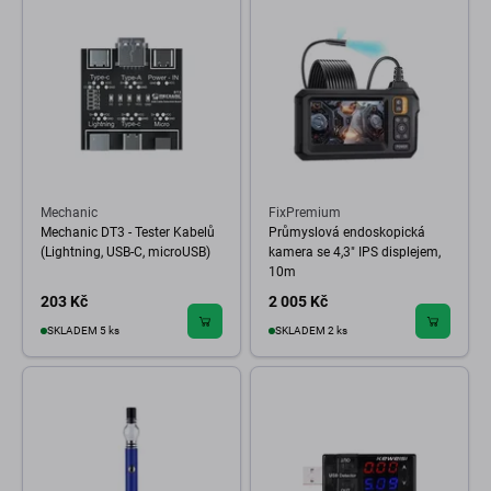
Mechanic
FixPremium
Mechanic DT3 - Tester Kabelů
Průmyslová endoskopická
(Lightning, USB-C, microUSB)
kamera se 4,3" IPS displejem,
10m
203 Kč
2 005 Kč
SKLADEM 5 ks
SKLADEM 2 ks