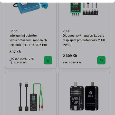
Relife
2UUL
Inteligentní detektor
Diagnostický napájecí kabel s
vzduchotěsnosti mobilních
displejem pro notebooky, 2UUL
telefonů RELIFE RL-086 Pro
PW08
507 Kč
2 309 Kč
OČEKÁVAME 10 ks,
(03.09.2026)
SKLADEM 3 ks