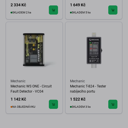
2 334 Kč
1 649 Kč
SKLADEM 2 ks
SKLADEM 5 ks
Mechanic
Mechanic
Mechanic WS ONE - Circuit
Mechanic T-824 - Tester
Fault Detector - VC04
nabíjecího portu
1 142 Kč
1 522 Kč
NA OBJEDNÁVKU
SKLADEM 3 ks