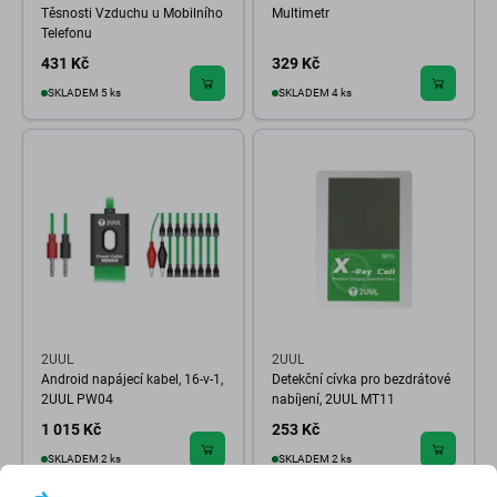
Těsnosti Vzduchu u Mobilního
Multimetr
Telefonu
431 Kč
329 Kč
SKLADEM 5 ks
SKLADEM 4 ks
2UUL
2UUL
Android napájecí kabel, 16-v-1,
Detekční cívka pro bezdrátové
2UUL PW04
nabíjení, 2UUL MT11
1 015 Kč
253 Kč
SKLADEM 2 ks
SKLADEM 2 ks