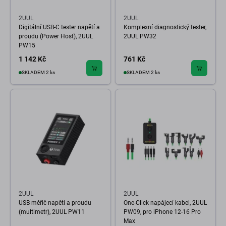
2UUL
2UUL
Digitální USB-C tester napětí a
Komplexní diagnostický tester,
proudu (Power Host), 2UUL
2UUL PW32
PW15
1 142 Kč
761 Kč
SKLADEM 2 ks
SKLADEM 2 ks
2UUL
2UUL
USB měřič napětí a proudu
One-Click napájecí kabel, 2UUL
(multimetr), 2UUL PW11
PW09, pro iPhone 12-16 Pro
Max