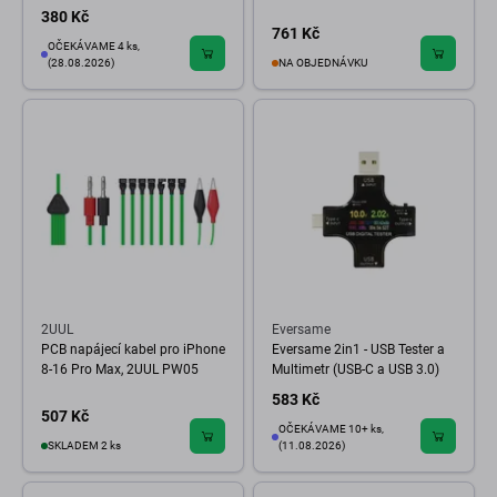
380 Kč
761 Kč
OČEKÁVAME 4 ks,
(28.08.2026)
NA OBJEDNÁVKU
2UUL
Eversame
PCB napájecí kabel pro iPhone
Eversame 2in1 - USB Tester a
8-16 Pro Max, 2UUL PW05
Multimetr (USB-C a USB 3.0)
583 Kč
507 Kč
OČEKÁVAME 10+ ks,
SKLADEM 2 ks
(11.08.2026)