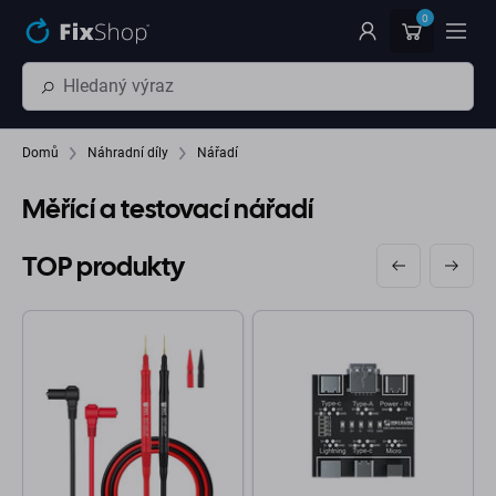
Přeskočit na hlavní obsah
0
Domů
Náhradní díly
Nářadí
Měřící a testovací nářadí
TOP produkty