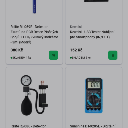
Relife RL-069B - Detektor
Keweisi
Zkratů na PCB Desce Plošných
Keweisi - USB Tester Nabíjení
Spojů + LED/Zvukový Indikátor
pro Smartphony (IN/OUT)
- 3ml (Modrý)
380 Kč
152 Kč
SKLADEM 1 ks
SKLADEM 5 ks
Relife RL-086 - Detektor
Sunshine DT-9205E - Digitální