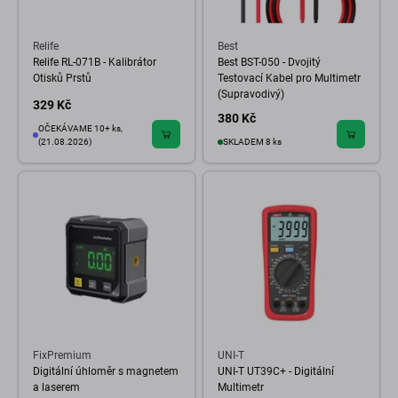
Relife
Best
Relife RL-071B - Kalibrátor
Best BST-050 - Dvojitý
Otisků Prstů
Testovací Kabel pro Multimetr
(Supravodivý)
329 Kč
380 Kč
OČEKÁVAME 10+ ks,
(21.08.2026)
SKLADEM 8 ks
FixPremium
UNI-T
Digitální úhloměr s magnetem
UNI-T UT39C+ - Digitální
a laserem
Multimetr