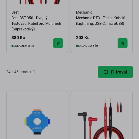
Best
Mechanic
Best BST-050 - Dvojitý
Mechanic DT3 - Tester Kabelů
Testovací Kabel pro Multimetr
(Lightning, USB-C, microUSB)
(Supravodivý)
380 Kč
203 Kč
SKLADEM 8 ks
SKLADEM 5 ks
Filtrovat
24 z 46 produktů