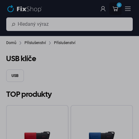
Přeskočit na hlavní obsah
0
Domů
Příslušenství
Příslušenství
USB klíče
USB
TOP produkty