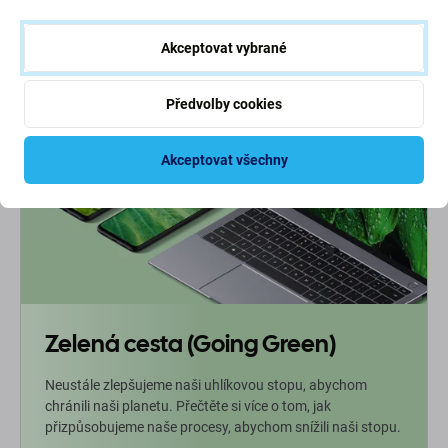
NA OBJEDNÁVKU
Akceptovat vybrané
Předvolby cookies
Akceptovat všechny
Zelená cesta (Going Green)
Neustále zlepšujeme naši uhlíkovou stopu, abychom
chránili naši planetu. Přečtěte si více o tom, jak
přizpůsobujeme naše procesy, abychom snížili naši stopu.