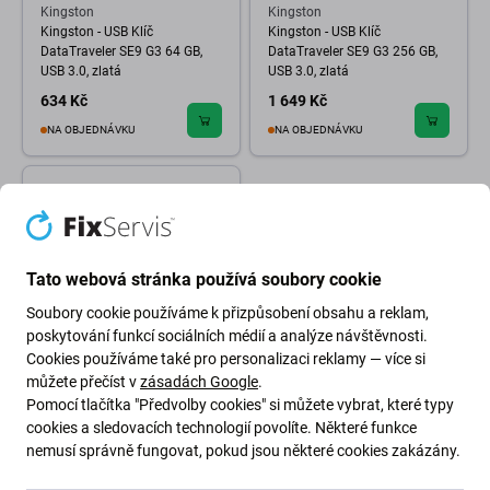
Kingston
Kingston
Kingston - USB Klíč
Kingston - USB Klíč
DataTraveler SE9 G3 64 GB,
DataTraveler SE9 G3 256 GB,
USB 3.0, zlatá
USB 3.0, zlatá
634 Kč
1 649 Kč
NA OBJEDNÁVKU
NA OBJEDNÁVKU
Tato webová stránka používá soubory cookie
Soubory cookie používáme k přizpůsobení obsahu a reklam,
poskytování funkcí sociálních médií a analýze návštěvnosti.
Cookies používáme také pro personalizaci reklamy — více si
můžete přečíst v
zásadách Google
.
Kingston
Pomocí tlačítka "Předvolby cookies" si můžete vybrat, které typy
Kingston - USB Klíč
cookies a sledovacích technologií povolíte. Některé funkce
DataTraveler SE9 G3 128 GB,
nemusí správně fungovat, pokud jsou některé cookies zakázány.
USB 3.0, zlatá
1 015 Kč