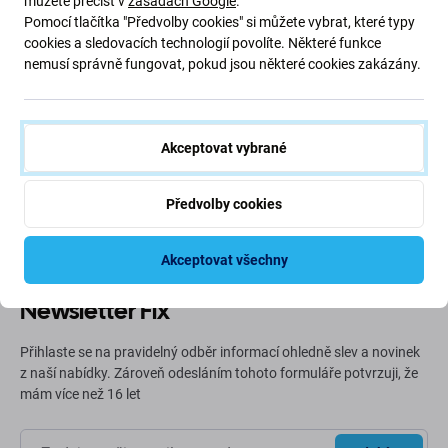
můžete přečíst v
zásadách Google
.
Pomocí tlačítka "Předvolby cookies" si můžete vybrat, které typy
cookies a sledovacích technologií povolíte. Některé funkce
nemusí správně fungovat, pokud jsou některé cookies zakázány.
Zelená cesta (Going Green)
Neustále zlepšujeme naši uhlíkovou stopu, abychom
Akceptovat vybrané
chránili naši planetu. Přečtěte si více o tom, jak
přizpůsobujeme naše procesy, abychom snížili naši stopu.
Předvolby cookies
Více informací
Akceptovat všechny
Newsletter Fix
Přihlaste se na pravidelný odběr informací ohledně slev a novinek
z naší nabídky. Zároveň odesláním tohoto formuláře potvrzuji, že
mám více než 16 let