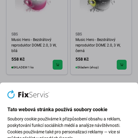
SBS
SBS
Music Hero - Bezdrátový
Music Hero - Bezdrátový
reproduktor DOME 2.0, 3 W,
reproduktor DOME 2.0, 3 W,
bílá
černá
558 Kč
558 Kč
SKLADEM 1 ks
Skladem (shop)
Tato webová stránka používá soubory cookie
Soubory cookie používáme k přizpůsobení obsahu a reklam,
poskytování funkcí sociálních médií a analýze návštěvnosti.
Cookies používáme také pro personalizaci reklamy — více si