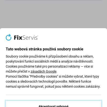
Popis a specifikace
Doprava a vrácení
Recenze (1)
Tato webová stránka používá soubory cookie
Soubory cookie používáme k přizpůsobení obsahu a reklam,
poskytování funkcí sociálních médií a analýze návštěvnosti.
Náhradní náplň čisticího prostředku
Cookies používáme také pro personalizaci reklamy — více si
IPA Plus ve spreji 400 ml (100%
můžete přečíst v
zásadách Google
.
Pomocí tlačítka "Předvolby cookies" si můžete vybrat, které typy
isopropanol)
cookies a sledovacích technologií povolíte. Některé funkce
nemusí správně fungovat, pokud jsou některé cookies zakázány.
Rozpouštědlo a čistič vhodný k čištění elektronických
kontaktů, audio-video hlav, čoček CD a DVD, televizních
obrazovek, mobilních telefonů a tabletů. Dokonale také
Akceptovat vybrané