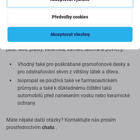
odstraňuje šmouhy a otisky prstů z těchto povrchů.
Používá se také k odstraňování teplovodivých past a
Předvolby cookies
zbytků lepidel ze štítků a k odstraňování zbytků lepidel a
podobných snadno rozpustných látek v průmyslu. Je
vynikajícím odstraňovačem graffiti a dalších nápisů, např.
Akceptovat všechny
z nesmazatelných popisovačů z nesavých pokladů, jako
jsou: sklo, plasty, keramika, kámen, lakované povrchy.
Vhodný také pro poškrábané gramofonové desky a
pro odstraňování skvrn z většiny látek a dřeva.
Isopropal se používá také ve farmaceutickém
průmyslu a také k důkladnému čištění laků
automobilů před nanesením vosku nebo keramické
ochrany.
Máte nějaké další otázky? Kontaktujte nás prosím
prostřednictvím
chatu
.