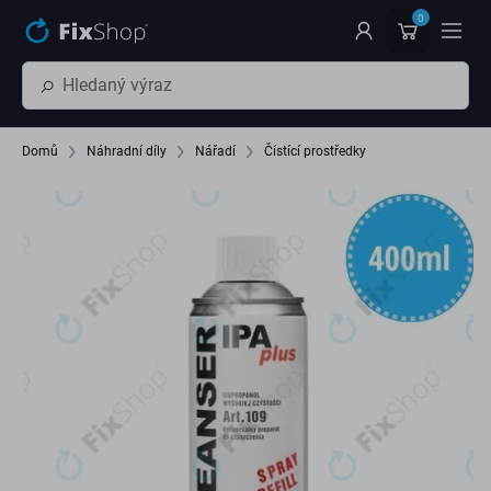
Přeskočit na hlavní obsah
0
Domů
Náhradní díly
Nářadí
Čístící prostředky