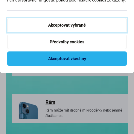
Vizuální stav
iPhone ve velmi dobrém stavu, může nést jen
drobné známky používání.
Akceptovat vybrané
Předvolby cookies
Zobrazit
Akceptovat všechny
Displej může mít jemné vlasové škrábance,
které jsou během používání téměř neviditelné.
Rám
Rám může mít drobné mikrooděrky nebo jemné
škrábance.