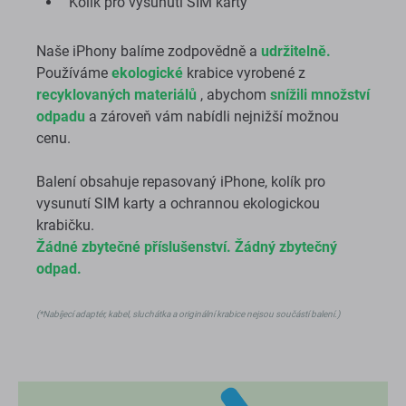
Kolík pro vysunutí SIM karty
Naše iPhony balíme zodpovědně a
udržitelně.
Používáme
ekologické
krabice vyrobené z
recyklovaných materiálů
, abychom
snížili množství
odpadu
a zároveň vám nabídli nejnižší možnou
cenu.
Balení obsahuje repasovaný iPhone, kolík pro
vysunutí SIM karty a ochrannou ekologickou
krabičku.
Žádné zbytečné příslušenství. Žádný zbytečný
odpad.
(*Nabíjecí adaptér, kabel, sluchátka a originální krabice nejsou součástí balení.)