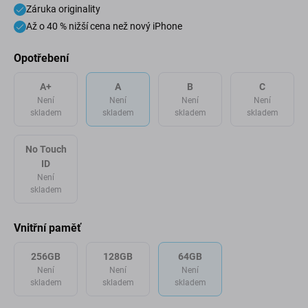
Záruka originality
Až o 40 % nižší cena než nový iPhone
Opotřebení
A+
A
B
C
Není
Není
Není
Není
skladem
skladem
skladem
skladem
No Touch
ID
Není
skladem
Vnitřní paměť
256GB
128GB
64GB
Není
Není
Není
skladem
skladem
skladem