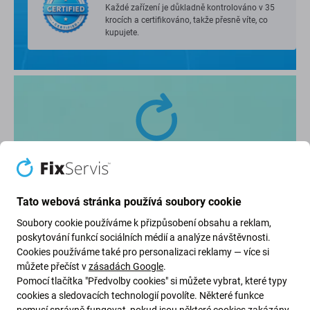
Každé zařízení je důkladně kontrolováno v 35
krocích a certifikováno, takže přesně víte, co
kupujete.
Tato webová stránka používá soubory cookie
Známka: Výborná (A)
Soubory cookie používáme k přizpůsobení obsahu a reklam,
poskytování funkcí sociálních médií a analýze návštěvnosti.
Použitý iPhone ve velmi dobrém stavu,
Cookies používáme také pro personalizaci reklamy — více si
může jevit drobné známky používání.
můžete přečíst v
zásadách Google
.
Pomocí tlačítka "Předvolby cookies" si můžete vybrat, které typy
cookies a sledovacích technologií povolíte. Některé funkce
nemusí správně fungovat, pokud jsou některé cookies zakázány.