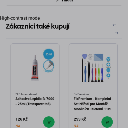
High-contrast mode
Zákazníci také kupují
ZLD International
FixPremium
Adhesive Lepidlo B-7000
FixPremium - Kompletní
- 25ml (Transparentná)
Set Nářadí pro Montáž
Mobilních Telefonů 11v1
126 Kč
253 Kč
NA
NA