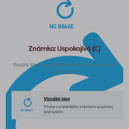
Známka: Uspokojivá (C)
Použitý iPhone s viditelnými známkami používání,
plně funkční.
Vizuální stav
iPhone s znatelnějšími známkami používání,
plně funkční.