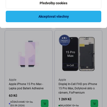
Baterie (JCID)
Sklíčko Kamery + Kovová
Předvolby cookies
Destička + Magsafe Magnet
(White Titanium)
208 Kč
583 Kč
Akceptovat všechny
380 Kč
SKLADEM 5 ks
SKLADEM 9 ks
Apple
Apple
Apple iPhone 15 Pro Max -
Displej In-Cell FHD pro iPhone
Lepka pod Baterii Adhesive
15 Pro Max, Dotykové sklo s
rámem, FixPremium
63 Kč
1 269 Kč
OČEKÁVAME 10+ ks,
(03.09.2026)
SKLADEM 10+ ks