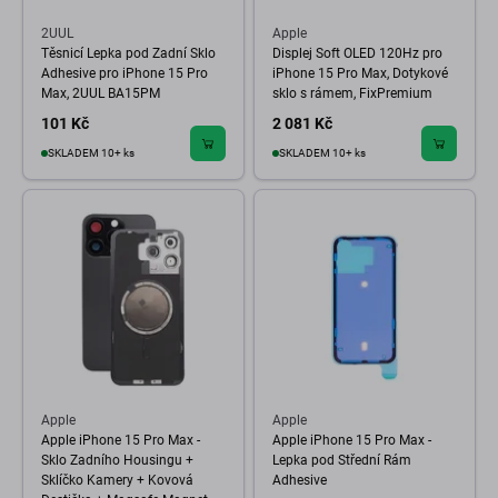
2UUL
Apple
Těsnicí Lepka pod Zadní Sklo
Displej Soft OLED 120Hz pro
Adhesive pro iPhone 15 Pro
iPhone 15 Pro Max, Dotykové
Max, 2UUL BA15PM
sklo s rámem, FixPremium
101 Kč
2 081 Kč
SKLADEM 10+ ks
SKLADEM 10+ ks
Apple
Apple
Apple iPhone 15 Pro Max -
Apple iPhone 15 Pro Max -
Sklo Zadního Housingu +
Lepka pod Střední Rám
Sklíčko Kamery + Kovová
Adhesive