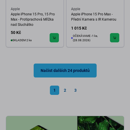
Apple
Apple
Apple iPhone 15 Pro, 15 Pro
Apple iPhone 15 Pro Max -
Max - Protiprachová Mřížka
Přední Kamera s IR Kamerou
nad Sluchátko
1 015 Kč
50 Kč
OČEKÁVAME -1 ks,
SKLADEM 2 ks
(28.08.2026)
Načíst dalších 24 produktů
1
2
3