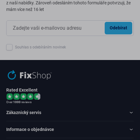
z naší nabídky. Zároveň odesláním tohoto formuláře potvrzuji, že
mám více než 16 let
Odebírat
Souhlas s odebíráním novinek
Rated Excellent
Over
1000
reviews
Zákaznický servis
Informace o objednávce