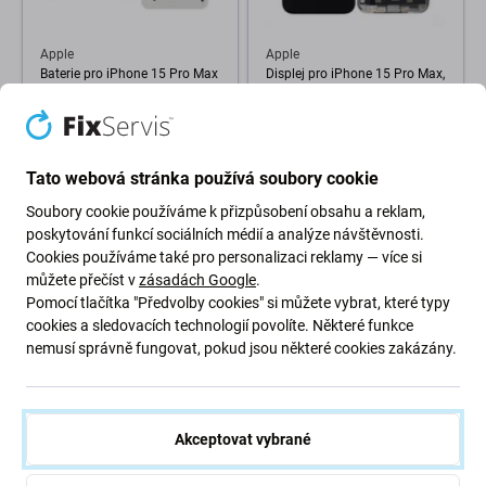
Apple
Apple
Baterie pro iPhone 15 Pro Max
Displej pro iPhone 15 Pro Max,
| 661-36918 | 4422mAh |
Dotykové sklo s rámem,
Genuine Apple
Refurbished
2 030 Kč
4 314 Kč
SKLADEM 10+ ks
SKLADEM 1 ks
Tato webová stránka používá soubory cookie
Soubory cookie používáme k přizpůsobení obsahu a reklam,
poskytování funkcí sociálních médií a analýze návštěvnosti.
-45 %
Cookies používáme také pro personalizaci reklamy — více si
můžete přečíst v
zásadách Google
.
Pomocí tlačítka "Předvolby cookies" si můžete vybrat, které typy
cookies a sledovacích technologií povolíte. Některé funkce
nemusí správně fungovat, pokud jsou některé cookies zakázány.
Apple
Apple
Akceptovat vybrané
Apple iPhone 15 Pro, 15 Pro
Apple iPhone 15 Pro Max -
Max - Tag-On Flex Kabel
Sklo Zadního Housingu +