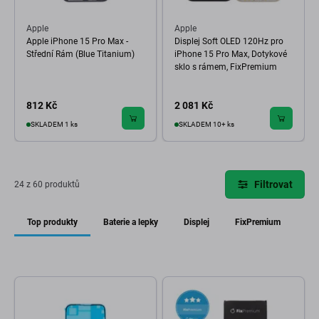
Apple
Apple
Apple iPhone 15 Pro Max -
Displej Soft OLED 120Hz pro
Střední Rám (Blue Titanium)
iPhone 15 Pro Max, Dotykové
sklo s rámem, FixPremium
812 Kč
2 081 Kč
SKLADEM 1 ks
SKLADEM 10+ ks
Filtrovat
24 z 60 produktů
Top produkty
Baterie a lepky
Displej
FixPremium