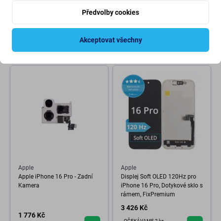
Apple iPhone 16 Pro - Lepka
Apple iPhone 16 Pro - Nabíjecí
Předvolby cookies
pod Střední Rám Adhesive
Konektor + Flex Kabel (Desert
Titanium)
63 Kč
329 Kč
Akceptovat všechny
SKLADEM 10+ ks
NA OBJEDNÁVKU
Apple
Apple
Apple iPhone 16 Pro - Zadní
Displej Soft OLED 120Hz pro
Kamera
iPhone 16 Pro, Dotykové sklo s
rámem, FixPremium
3 426 Kč
1 776 Kč
OČEKÁVAME 2 ks,