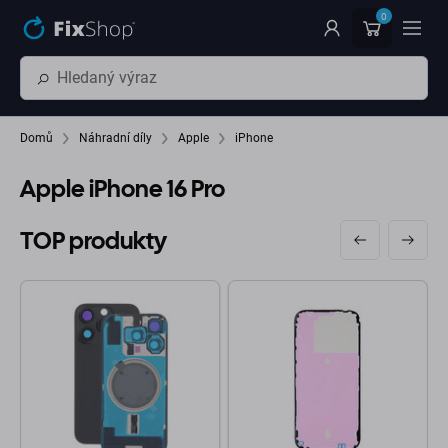
Přeskočit na hlavní obsah
0
Domů
Náhradní díly
Apple
iPhone
Apple iPhone 16 Pro
TOP produkty