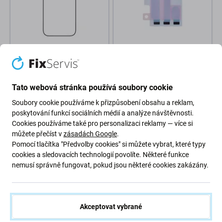
Apple
Apple
Apple iPhone 16 Pro - Přední
Apple iPhone 16 Pro - Lepka
Sklo + OCA Lepka
pod Baterii Adhesive
101 Kč
50 Kč
Tato webová stránka používá soubory cookie
SKLADEM 5 ks
SKLADEM 8 ks
Soubory cookie používáme k přizpůsobení obsahu a reklam,
poskytování funkcí sociálních médií a analýze návštěvnosti.
Cookies používáme také pro personalizaci reklamy — více si
můžete přečíst v
zásadách Google
.
Pomocí tlačítka "Předvolby cookies" si můžete vybrat, které typy
cookies a sledovacích technologií povolíte. Některé funkce
nemusí správně fungovat, pokud jsou některé cookies zakázány.
Akceptovat vybrané
Apple
Apple