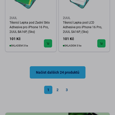
2UUL
2UUL
Těsnicí Lepka pod Zadní Sklo
Těsnicí Lepka pod LCD
Adhesive pro iPhone 16 Pro,
Adhesive pro iPhone 16 Pro,
2UUL BA16P, (5ks)
2UUL SA16P, (5ks)
101 Kč
101 Kč
SKLADEM 3 ks
SKLADEM 3 ks
Načíst dalších 24 produktů
1
2
3