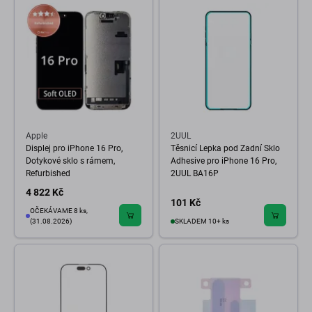
Apple
2UUL
Displej pro iPhone 16 Pro,
Těsnicí Lepka pod Zadní Sklo
Dotykové sklo s rámem,
Adhesive pro iPhone 16 Pro,
Refurbished
2UUL BA16P
4 822 Kč
101 Kč
OČEKÁVAME 8 ks,
(31.08.2026)
SKLADEM 10+ ks