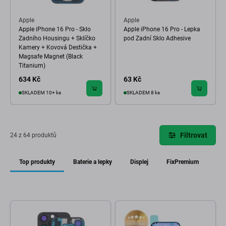
Apple
Apple
Apple iPhone 16 Pro - Sklo
Apple iPhone 16 Pro - Lepka
Zadního Housingu + Sklíčko
pod Zadní Sklo Adhesive
Kamery + Kovová Destička +
Magsafe Magnet (Black
Titanium)
634 Kč
63 Kč
SKLADEM 10+ ks
SKLADEM 8 ks
Filtrovat
24 z 64 produktů
Top produkty
Baterie a lepky
Displej
FixPremium