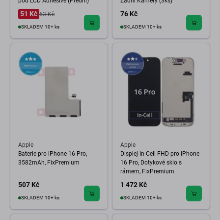
pod LCD Adhesive (Přední)
Zadní Kamery (3ks)
51 Kč
76 Kč
63 Kč
SKLADEM 10+ ks
SKLADEM 10+ ks
Apple
Apple
Baterie pro iPhone 16 Pro,
Displej In-Cell FHD pro iPhone
3582mAh, FixPremium
16 Pro, Dotykové sklo s
rámem, FixPremium
507 Kč
1 472 Kč
SKLADEM 10+ ks
SKLADEM 10+ ks