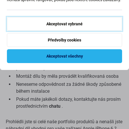
Montáž a tipy:
Pro montáž nebo demontáž je potřeba speciální
Akceptovat vybrané
nářadí, které naleznete v naší nabídce
Při montáži věnujte pozornost křehkým částem
Předvolby cookies
konektorů
před montáží otestujte funkčnost součásti
Akceptovat všechny
Snažte se provádět opravy v suchém, bezprašném
prostředí bez přímého slunečního záření
Montáž dílu by měla provádět kvalifikovaná osoba
Neneseme odpovědnost za žádné škody způsobené
během instalace
Pokud máte jakékoli dotazy, kontaktujte nás prosím
prostřednictvím
chatu
.
Prohlédli jste si celé naše portfolio produktů a nenašli jste
náhradní díl vhodný pro vaše zařízení Apple iPhone 6 ?