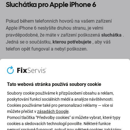
Sluchátka pro Apple iPhone 6
Pokud během telefonních hovorů na vašem zařízení
Apple iPhone 6 neslyšíte druhou stranu, je velmi
pravděpodobné, že máte v zařízení poškozená
sluchátka
.
Jedná se o součástku,
kterou potřebujete
, aby váš
telefon opět fungoval a nebyl poškozen.
Kvalita náhradních dílů
Kvalita: Aftermarket
– Náhradní díl prodávaný jako
Aftermarket je vyroben podle stejných standardů,
Tato webová stránka používá soubory cookie
specifikací a materiálů jako originál. Jedná se o kopii
Soubory cookie používáme k přizpůsobení obsahu a reklam,
originálu a náhradní díl dodávaný jako Aftermarket může
poskytování funkcí sociálních médií a analýze návštěvnosti.
(ve vzácných případech) vykazovat minimální odchylky
Cookies používáme také pro personalizaci reklamy — více si
ve funkčnosti, kvalitě nebo vzhledu. Chcete-li se dozvědět
můžete přečíst v
zásadách Google
.
Pomocí tlačítka "Předvolby cookies" si můžete vybrat, které typy
více o kvalitě, přečtěte si náš blog, kde se kvalitě
cookies a sledovacích technologií povolíte. Některé funkce
podrobněji zaměřujeme.
nemusí správně fungovat, pokud jsou některé cookies zakázány.