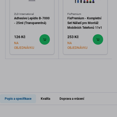
ZLD International
FixPremium
Adhesive Lepidlo B-7000
FixPremium - Kompletní
- 25ml (Transparentná)
Set Nářadí pro Montáž
Mobilních Telefonů 11v1
126 Kč
253 Kč
NA
NA
OBJEDNÁVKU
OBJEDNÁVKU
Popis a specifikace
Kvalita
Doprava a vrácení