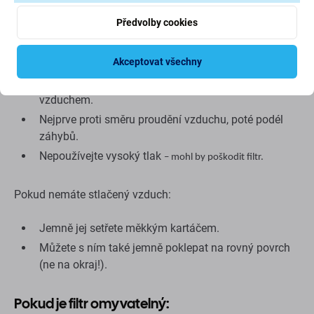
uvedeno „omyvatelné“,
nemyjte jej
.
Předvolby cookies
Metody čištění:
Akceptovat všechny
Nejlepší metodou je profouknout filtr stlačeným
vzduchem.
Nejprve proti směru proudění vzduchu, poté podél
záhybů.
Nepoužívejte vysoký tlak
– mohl by poškodit filtr.
Pokud nemáte stlačený vzduch:
Jemně jej setřete měkkým kartáčem.
Můžete s ním také jemně poklepat na rovný povrch
(ne na okraj!).
Pokud je filtr omyvatelný: