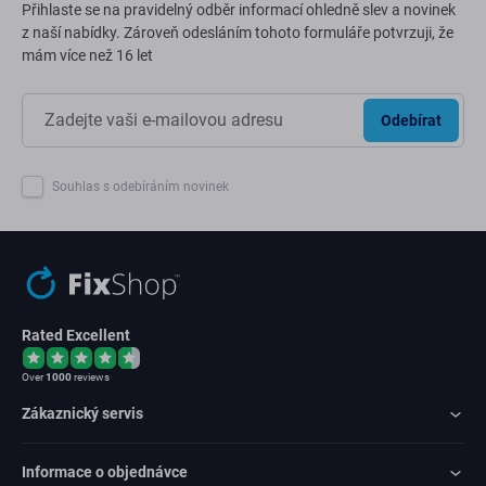
Přihlaste se na pravidelný odběr informací ohledně slev a novinek
z naší nabídky. Zároveň odesláním tohoto formuláře potvrzuji, že
mám více než 16 let
Odebírat
Souhlas s odebíráním novinek
Rated Excellent
Over
1000
reviews
Zákaznický servis
Informace o objednávce