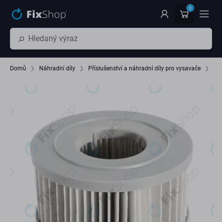
Přeskočit na hlavní obsah
0
Domů
Náhradní díly
Příslušenství a náhradní díly pro vysavače
Fil