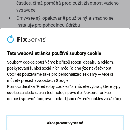
částice, čímž pomáhá prodloužit životnost vašeho
vysavače.
Omyvatelný, opakovaně použitelný a snadno se
instaluje pro pohodlnou údržbu
Náhradní díl pro aftermarket
Balení obsahuje: 1 ks HEPA filtru
Tato webová stránka používá soubory cookie
Kdy je třeba vyměnit HEPA filtr?
Soubory cookie používáme k přizpůsobení obsahu a reklam,
poskytování funkcí sociálních médií a analýze návštěvnosti.
Pokud je to velmi špinavé a nelze to vyčistit,
Cookies používáme také pro personalizaci reklamy — více si
můžete přečíst v
zásadách Google
.
Pokud má vysavač snížený sací výkon – často je to
Pomocí tlačítka "Předvolby cookies" si můžete vybrat, které typy
způsobeno ucpaným filtrem.
cookies a sledovacích technologií povolíte. Některé funkce
nemusí správně fungovat, pokud jsou některé cookies zakázány.
Jak čistit HEPA filtr
Filtry mohou být
omyvatelné
nebo
neomyvatelné
.
Akceptovat vybrané
Zkontrolujte popis produktu – pokud v něm není jasně