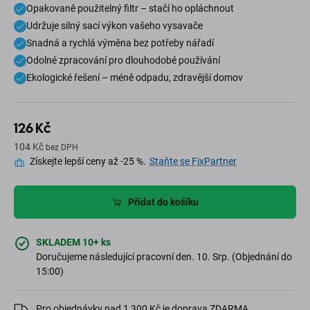
Opakovaně použitelný filtr – stačí ho opláchnout
Udržuje silný sací výkon vašeho vysavače
Snadná a rychlá výměna bez potřeby nářadí
Odolné zpracování pro dlouhodobé používání
Ekologické řešení – méně odpadu, zdravější domov
126 Kč
104 Kč
bez DPH
Získejte lepší ceny až -25 %.
Staňte se FixPartner
Přidat do košíku
SKLADEM 10+ ks
Doručujeme následující pracovní den. 10. Srp. (Objednání do
15:00)
Pro objednávky nad 1 300 Kč je doprava ZDARMA