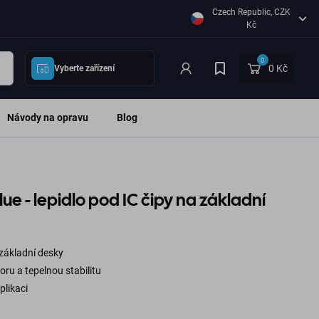
Czech Republic, CZK
Kč
0
0 Kč
Vyberte zařízení
Návody na opravu
Blog
Glue - lepidlo pod IC čipy na základní
a základní desky
u a tepelnou stabilitu
plikaci