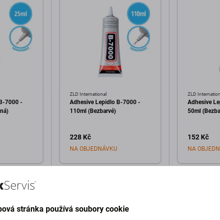
ZLD International
ZLD Internatio
B-7000 -
Adhesive Lepidlo B-7000 -
Adhesive Le
ná)
110ml (Bezbarvé)
50ml (Bezba
228 Kč
152 Kč
NA OBJEDNÁVKU
NA OBJED
o košíku
Přidat do košíku
Při
ová stránka používá soubory cookie