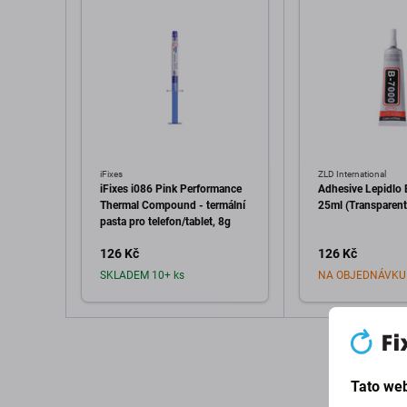
iFixes
ZLD International
iFixes i086 Pink Performance
Adhesive Lepidlo 
Thermal Compound - termální
25ml (Transparent
pasta pro telefon/tablet, 8g
126 Kč
126 Kč
SKLADEM 10+ ks
NA OBJEDNÁVKU
Přidat do košíku
Přidat d
Tato web