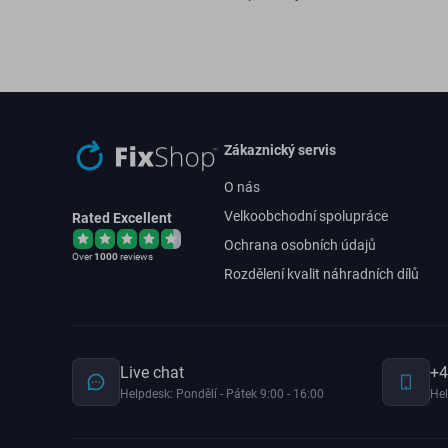
Zákaznický servis
O nás
Velkoobchodní spolupráce
Rated Excellent
Ochrana osobních údajů
Over
1000
reviews
Rozdělení kvalit náhradních dílů
Live chat
+4
Helpdesk: Pondělí - Pátek 9:00 - 16:00
Hel