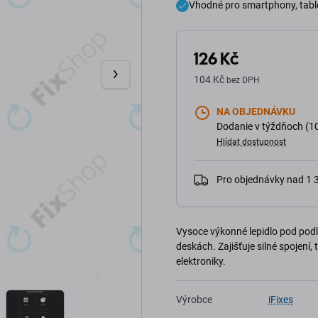
Vhodné pro smartphony, tablet
126 Kč
104 Kč
bez DPH
NA OBJEDNÁVKU
Dodanie v týždňoch (1
Hlídat dostupnost
Pro objednávky nad 1
Vysoce výkonné lepidlo pod pod
deskách. Zajišťuje silné spojení,
elektroniky.
Výrobce
iFixes