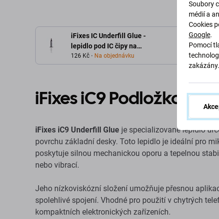
Soubory c
médií a a
Cookies p
Google
.
iFixes IC Underfill Glue -
Pomocí tla
lepidlo pod IC čipy na
technolog
základní desce, 5ml
126 Kč
Na objednávku
zakázány
iFixes iC9 Podložkové le
Akce
iFixes iC9 Underfill Glue
je specializované lepidlo ur
povrchu základní desky. Toto lepidlo je ideální pro mi
poskytuje silnou mechanickou oporu a tepelnou stabil
nebo vibrací.
Jeho nízkoviskózní složení umožňuje přesnou aplikaci
spolehlivé spojení. Vhodné pro použití v chytrých tel
kompaktních elektronických zařízeních.