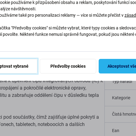
ookie používáme k přizpůsobení obsahu a reklam, poskytování funkcí soc
nalýze návštěvnosti.
oužíváme také pro personalizaci reklamy — více si můžete přečíst v
zása
čítka "Předvolby cookies" si můžete vybrat, které typy cookies a sledovac
Popis a specifikace
Doprava a vrácení
ií povolíte. Některé funkce nemusí správně fungovat, pokud jsou některé 
.
pidlo – 5 ml
Specif
ptovat vybrané
Předvolby cookies
Akceptovat vš
čené k upevnění čipů integrovaných obvodů (IC) k
Typ nářadí
kropájení a pokročilé elektronické opravy,
itu a zabraňuje oddělení čipu v důsledku tepla
Kategorie
Čistá hmotno
 pod součástky, čímž zajišťuje úplné pokrytí a
efonech, tabletech, noteboocích a dalších
Ean