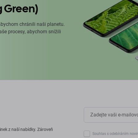
g Green)
abychom chránili naši planetu.
naše procesy, abychom snížili
inek z naší nabídky. Zároveň
Souhlas s odebíráním novi