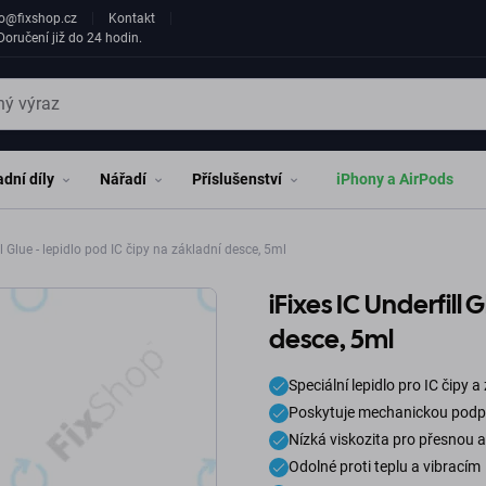
fo@fixshop.cz
Kontakt
oručení již do 24 hodin.
dní díly
Nářadí
Příslušenství
iPhony a AirPods
ll Glue - lepidlo pod IC čipy na základní desce, 5ml
iFixes IC Underfill 
desce, 5ml
Speciální lepidlo pro IC čipy 
Poskytuje mechanickou podpor
Nízká viskozita pro přesnou a
Odolné proti teplu a vibracím