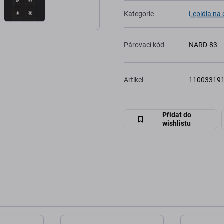
Kategorie
Lepidla na 
Párovací kód
NARD-83
Artikel
11003319
Přidat do
wishlistu