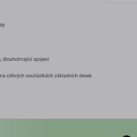
ody
, dlouhotrvající spojení
í na citlivých součástkách základních desek.