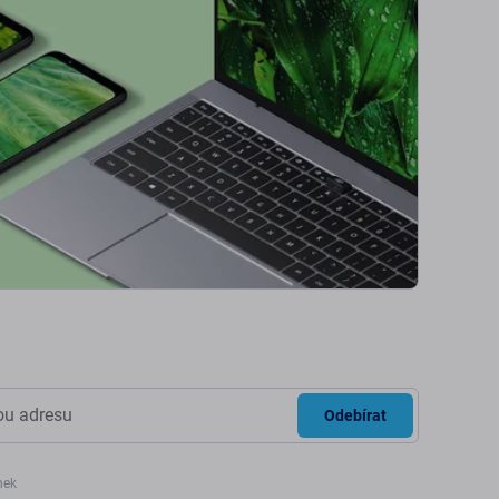
Odebírat
nek