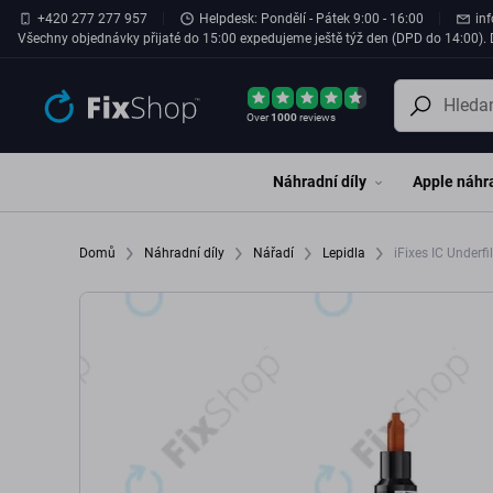
Přeskočit na hlavní obsah
+420 277 277 957
Helpdesk: Pondělí - Pátek 9:00 - 16:00
in
Všechny objednávky přijaté do 15:00 expedujeme ještě týž den (DPD do 14:00). D
Over
1000
reviews
Náhradní díly
Apple náhra
Domů
Náhradní díly
Nářadí
Lepidla
iFixes IC Underfi