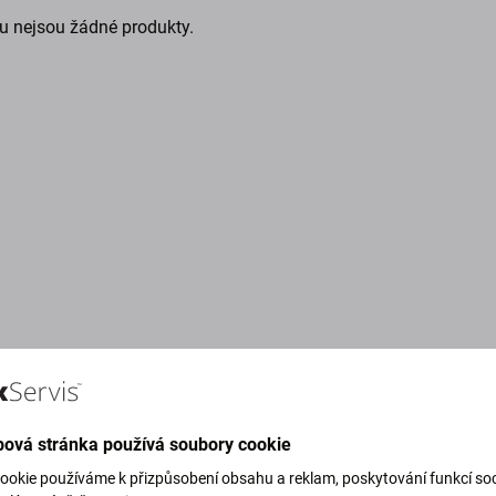
u nejsou žádné produkty.
ová stránka používá soubory cookie
g Green)
ookie používáme k přizpůsobení obsahu a reklam, poskytování funkcí soc