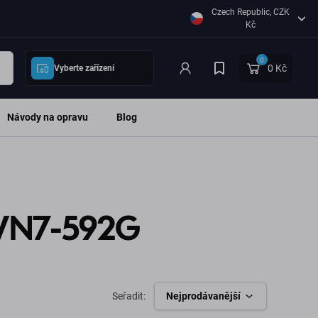
Czech Republic, CZK
Kč
0
0 Kč
Vyberte zařízení
Návody na opravu
Blog
E VN7-592G
Seřadit:
Nejprodávanější