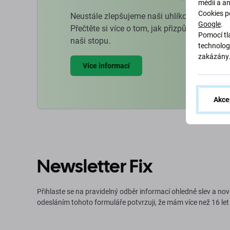
médií a a
Cookies p
Neustále zlepšujeme naši uhlíkovou stopu, 
Google
.
Přečtěte si více o tom, jak přizpůsobujeme 
Pomocí tla
naši stopu.
technolog
zakázány
Více informací
Akce
Newsletter Fix
Přihlaste se na pravidelný odběr informací ohledně slev a nov
odesláním tohoto formuláře potvrzuji, že mám více než 16 let