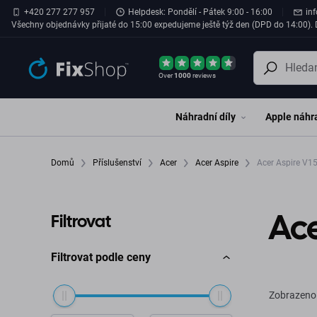
Přeskočit na hlavní obsah
+420 277 277 957
Helpdesk: Pondělí - Pátek 9:00 - 16:00
in
Všechny objednávky přijaté do 15:00 expedujeme ještě týž den (DPD do 14:00). D
Over
1000
reviews
Náhradní díly
Apple náhra
Domů
Příslušenství
Acer
Acer Aspire
Acer Aspire V1
Ace
Filtrovat
Filtrovat podle ceny
Zobrazeno