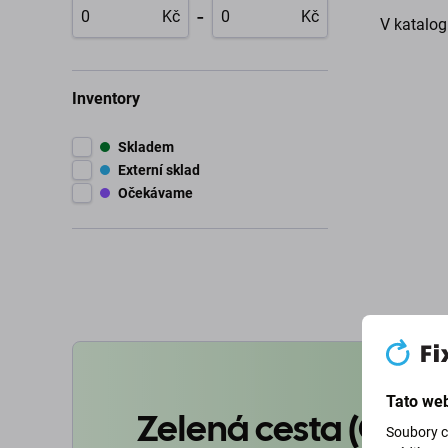
-
Kč
Kč
V katalog
Inventory
Skladem
Externí sklad
Očekávame
Tato web
Zelená cesta (Goin
Soubory c