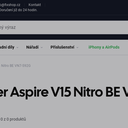
fo@fixshop.cz
Kontakt
oručení již do 24 hodin.
dní díly
Nářadí
Příslušenství
iPhony a AirPods
5 Nitro BE VN7-592G
r Aspire V15 Nitro B
0 z 0 produktů