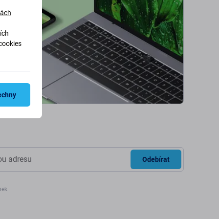
dách
ích
cookies
echny
Odebírat
nek