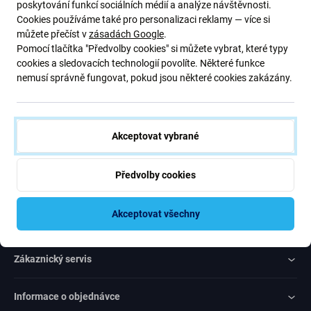
Přihlaste se na pravidelný odběr informací ohledně slev a novinek
poskytování funkcí sociálních médií a analýze návštěvnosti.
z naší nabídky. Zároveň odesláním tohoto formuláře potvrzuji, že
Cookies používáme také pro personalizaci reklamy — více si
mám více než 16 let
můžete přečíst v
zásadách Google
.
Pomocí tlačítka "Předvolby cookies" si můžete vybrat, které typy
cookies a sledovacích technologií povolíte. Některé funkce
Odebírat
nemusí správně fungovat, pokud jsou některé cookies zakázány.
Souhlas s odebíráním novinek
Akceptovat vybrané
Předvolby cookies
Rated Excellent
Akceptovat všechny
Over
1000
reviews
Zákaznický servis
Informace o objednávce