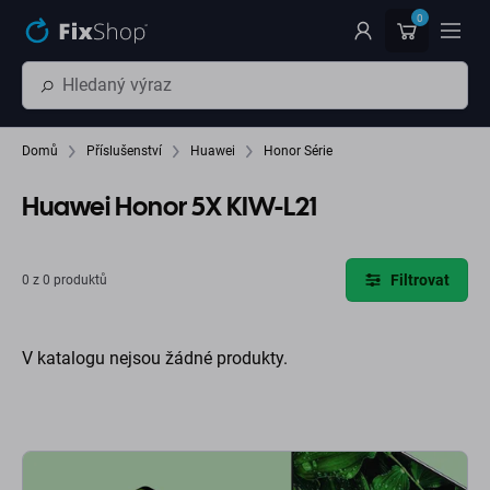
Přeskočit na hlavní obsah
0
Domů
Příslušenství
Huawei
Honor Série
Huawei Honor 5X KIW-L21
Filtrovat
0 z 0 produktů
V katalogu nejsou žádné produkty.