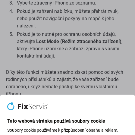
Vyberte ztracený iPhone ze seznamu.
Pokud je zařízení nablízku, můžete přehrát zvuk,
nebo použít navigační pokyny na mapě k jeho
nalezení.
Pokud je to nutné pro ochranu osobních údajů,
aktivujte
Lost Mode (Režim ztraceného zařízení)
,
který iPhone uzamkne a zobrazí zprávu s vašimi
kontaktními údaji.
Díky této funkci můžete snadno získat pomoc od svých
rodinných příslušníků a zajistit, že vaše zařízení bude
chráněno, i když nemáte přístup ke svému vlastnímu
iPhonu.
Použití funkce: Najít zařízení na stránce
Tato webová stránka používá soubory cookie
iCloud
Soubory cookie používáme k přizpůsobení obsahu a reklam,