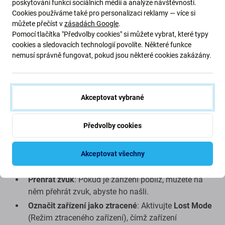
poskytování funkcí sociálních médií a analýze návštěvnosti.
Cookies používáme také pro personalizaci reklamy — více si
Pokud chcete najít své ztracené zařízení, můžete to udělat
můžete přečíst v
zásadách Google
.
prostřednictvím webové stránky
iCloud.com/find
na
Pomocí tlačítka "Předvolby cookies" si můžete vybrat, které typy
jakémkoli zařízení nebo počítači:
cookies a sledovacích technologií povolíte. Některé funkce
nemusí správně fungovat, pokud jsou některé cookies zakázány.
Přejděte na stránku
iCloud.com/find
.
Přihlaste se pomocí svého
Apple ID
a hesla.
Po přihlášení se vám zobrazí mapa s polohou vašich
Akceptovat vybrané
zařízení.
Vyberte zařízení, které chcete najít, a klikněte na
Předvolby cookies
zelenou tečku na mapě.
Akceptovat všechny
Na stránce můžete::
Přehrát zvuk
: Pokud je zařízení poblíž, můžete na
něm přehrát zvuk, abyste ho našli.
Označit zařízení jako ztracené
: Aktivujte
Lost Mode
(Režim ztraceného zařízení), čímž zařízení