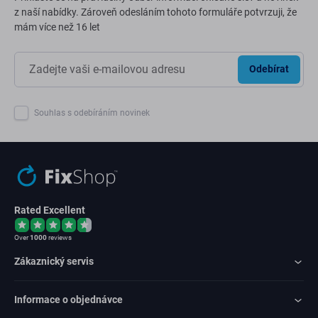
z naší nabídky. Zároveň odesláním tohoto formuláře potvrzuji, že
mám více než 16 let
Odebírat
Souhlas s odebíráním novinek
Rated Excellent
Over
1000
reviews
Zákaznický servis
Informace o objednávce