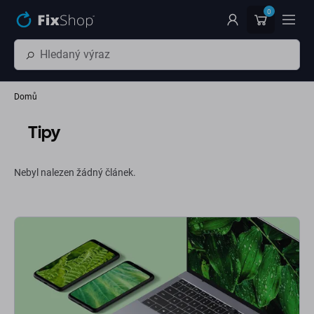
Přeskočit na hlavní obsah
0
Domů
Tipy
Nebyl nalezen žádný článek.