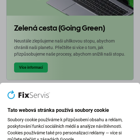
Zelená cesta (Going Green)
Neustále zlepšujeme naši uhlíkovou stopu, abychom
chránili naši planetu. Přečtěte si více o tom, jak
přizpůsobujeme naše procesy, abychom snížili naši stopu.
Více informací
Newsletter Fix
Přihlaste se na pravidelný odběr informací ohledně slev a novinek
Tato webová stránka používá soubory cookie
z naší nabídky. Zároveň odesláním tohoto formuláře potvrzuji, že
Soubory cookie používáme k přizpůsobení obsahu a reklam,
mám více než 16 let
poskytování funkcí sociálních médií a analýze návštěvnosti.
Cookies používáme také pro personalizaci reklamy — více si
můžete přečíst v
zásadách Google
.
Odebírat