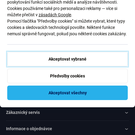
Přihlaste se na pravidelný odběr informací ohledně slev a novinek
poskytování funkcí sociálních médií a analýze návštěvnosti.
z naší nabídky. Zároveň odesláním tohoto formuláře potvrzuji, že
Cookies používáme také pro personalizaci reklamy — více si
mám více než 16 let
můžete přečíst v
zásadách Google
.
Pomocí tlačítka "Předvolby cookies" si můžete vybrat, které typy
cookies a sledovacích technologií povolíte. Některé funkce
Odebírat
nemusí správně fungovat, pokud jsou některé cookies zakázány.
Souhlas s odebíráním novinek
Akceptovat vybrané
Předvolby cookies
Rated Excellent
Akceptovat všechny
Over
1000
reviews
Zákaznický servis
Informace o objednávce