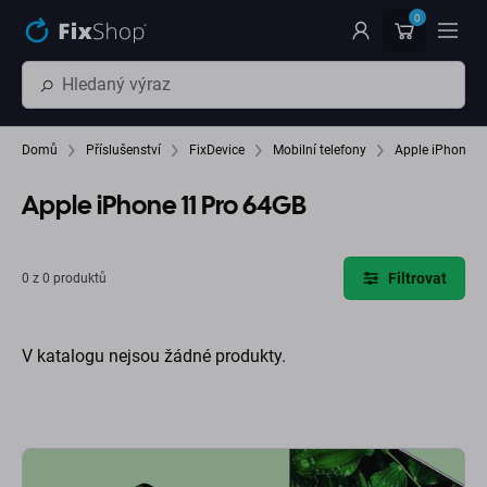
Přeskočit na hlavní obsah
0
Domů
Příslušenství
FixDevice
Mobilní telefony
Apple iPhone 1
Apple iPhone 11 Pro 64GB
Filtrovat
0 z 0 produktů
V katalogu nejsou žádné produkty.