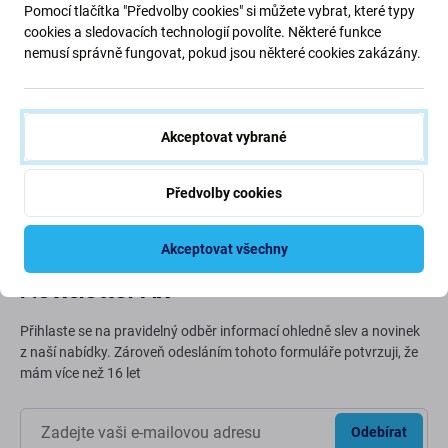
Pomocí tlačítka "Předvolby cookies" si můžete vybrat, které typy
cookies a sledovacích technologií povolíte. Některé funkce
nemusí správně fungovat, pokud jsou některé cookies zakázány.
Zelená cesta (Going Green)
Neustále zlepšujeme naši uhlíkovou stopu, abychom
chránili naši planetu. Přečtěte si více o tom, jak
Akceptovat vybrané
přizpůsobujeme naše procesy, abychom snížili naši stopu.
Předvolby cookies
Více informací
Akceptovat všechny
Newsletter Fix
Přihlaste se na pravidelný odběr informací ohledně slev a novinek
z naší nabídky. Zároveň odesláním tohoto formuláře potvrzuji, že
mám více než 16 let
Odebírat