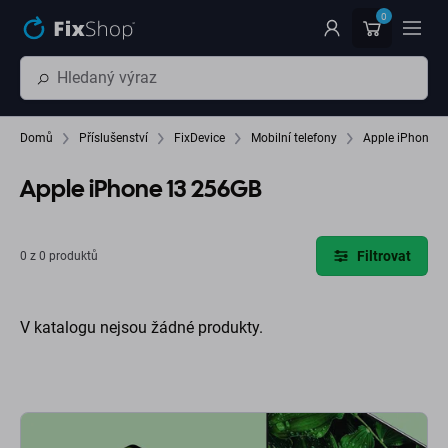
Přeskočit na hlavní obsah
0
Domů
Příslušenství
FixDevice
Mobilní telefony
Apple iPhone 1
Apple iPhone 13 256GB
Filtrovat
0 z 0 produktů
V katalogu nejsou žádné produkty.