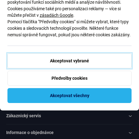
Přihlaste se na pravidelný odběr informací ohledně slev a novinek
poskytování funkcí sociálních médií a analýze návštěvnosti.
z naší nabídky. Zároveň odesláním tohoto formuláře potvrzuji, že
Cookies používáme také pro personalizaci reklamy — více si
mám více než 16 let
můžete přečíst v
zásadách Google
.
Pomocí tlačítka "Předvolby cookies" si můžete vybrat, které typy
cookies a sledovacích technologií povolíte. Některé funkce
Odebírat
nemusí správně fungovat, pokud jsou některé cookies zakázány.
Souhlas s odebíráním novinek
Akceptovat vybrané
Předvolby cookies
Rated Excellent
Akceptovat všechny
Over
1000
reviews
Zákaznický servis
Informace o objednávce