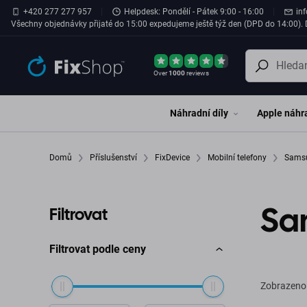
Přeskočit na hlavní obsah
+420 277 277 957
Helpdesk: Pondělí - Pátek 9:00 - 16:00
in
Všechny objednávky přijaté do 15:00 expedujeme ještě týž den (DPD do 14:00). D
Over
1000
reviews
Náhradní díly
Apple náhra
Domů
Příslušenství
FixDevice
Mobilní telefony
Samsu
Sam
Filtrovat
Filtrovat podle ceny
Zobrazeno