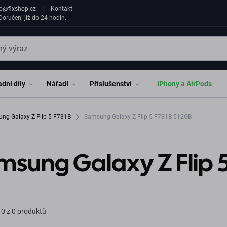
fo@fixshop.cz
Kontakt
oručení již do 24 hodin.
dní díly
Nářadí
Příslušenství
iPhony a AirPods
ng Galaxy Z Flip 5 F731B
Samsung Galaxy Z Flip 5 F731B 512GB
sung Galaxy Z Flip 5
0 z 0 produktů