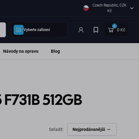
Czech Republic, CZK
Kč
0
0 Kč
Vyberte zařízení
Návody na opravu
Blog
 F731B 512GB
Seřadit:
Nejprodávanější