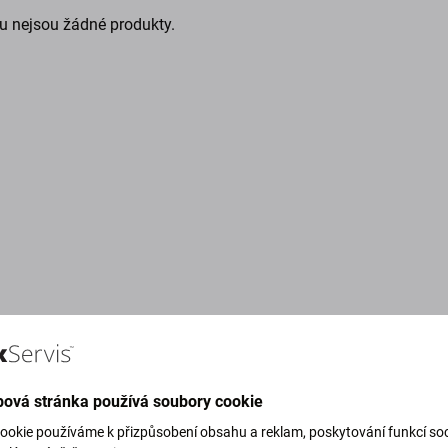
u nejsou žádné produkty.
ová stránka používá soubory cookie
g Green)
ookie používáme k přizpůsobení obsahu a reklam, poskytování funkcí soc