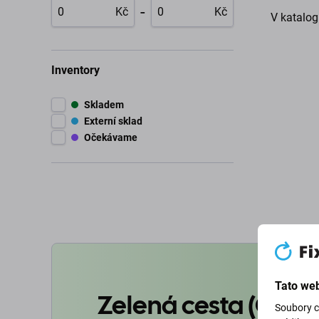
-
Kč
Kč
V katalog
Inventory
Skladem
Externí sklad
Očekávame
Tato web
Zelená cesta (Goin
Soubory c