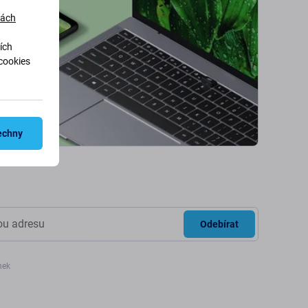
dách
ích
cookies
echny
Odebírat
nek