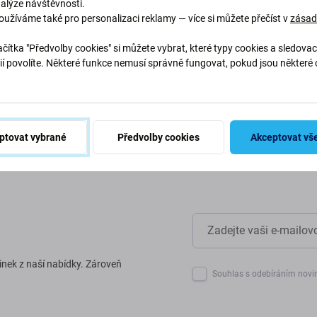
nalýze návštěvnosti.
oužíváme také pro personalizaci reklamy — více si můžete přečíst v
zása
abychom chránili naši planetu.
naše procesy, abychom snížili
čítka "Předvolby cookies" si můžete vybrat, které typy cookies a sledovac
ií povolíte. Některé funkce nemusí správně fungovat, pokud jsou některé 
.
ptovat vybrané
Předvolby cookies
Akceptovat vš
inek z naší nabídky. Zároveň
Souhlas s odebíráním novi