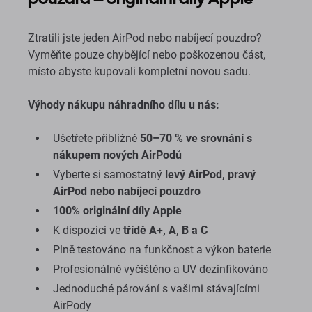
Ztratili jste jeden AirPod nebo nabíjecí pouzdro?
Vyměňte pouze chybějící nebo poškozenou část,
místo abyste kupovali kompletní novou sadu.
Výhody nákupu náhradního dílu u nás:
Ušetřete přibližně
50–70 % ve srovnání s
nákupem nových AirPodů
Vyberte si samostatný
levý AirPod, pravý
AirPod nebo nabíjecí pouzdro
100% originální díly Apple
K dispozici ve
třídě A+, A, B a C
Plně testováno na funkčnost a výkon baterie
Profesionálně vyčištěno a UV dezinfikováno
Jednoduché párování s vašimi stávajícími
AirPody