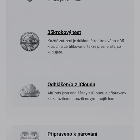
záruka pro větší klid.
35krokový test
Každé zařízení je důkladně kontrolováno v 35
krocích a certifikováno, takže přesně víte, co
kupujete.
Odhlášen/a z iCloudu
AirPods jsou odhlášeny z iCloudu a připraveny
k okamžitému použití novým majitelem.
Připraveno k párování