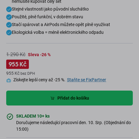
nemusíte kupovat celý set
Stejné vlastnosti jako původní sluchátko
Použité, plně funkční, v dobrém stavu
Stačí spárovat a AirPods můžete opět plně využívat
Ekologická volba = méně elektronického odpadu
1 290 Kč
Sleva -26 %
955 Kč
955 Kč
bez DPH
Získejte lepší ceny až -25 %.
Staňte se FixPartner
Přidat do košíku
SKLADEM 10+ ks
Doručujeme následující pracovní den. 10. Srp. (Objednání do
15:00)