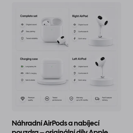
Náhradní AirPods a nabíjecí
pouzdra – originální díly Apple