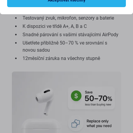
Akceptovat všechny
Originální levý nebo pravý AirPod od Apple
Testovaný zvuk, mikrofon, senzory a baterie
K dispozici ve třídě A+, A, B a C
Snadné párování s vašimi stávajícími AirPody
Ušetřete přibližně 50–70 % ve srovnání s
novou sadou
12měsíční záruka na všechny stupně