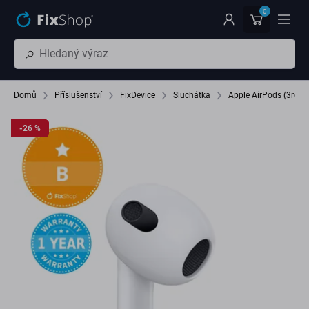
Přeskočit na hlavní obsah
0
Domů
Příslušenství
FixDevice
Sluchátka
Apple AirPods (3rd Ge
-26 %
-26 %