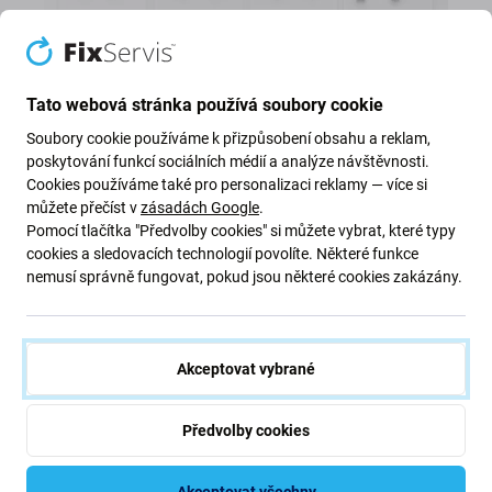
Tato webová stránka používá soubory cookie
Soubory cookie používáme k přizpůsobení obsahu a reklam,
poskytování funkcí sociálních médií a analýze návštěvnosti.
Cookies používáme také pro personalizaci reklamy — více si
můžete přečíst v
zásadách Google
.
Pomocí tlačítka "Předvolby cookies" si můžete vybrat, které typy
cookies a sledovacích technologií povolíte. Některé funkce
Náhradní levé a pravé AirPods
nemusí správně fungovat, pokud jsou některé cookies zakázány.
Ztratili jste jeden AirPod, poškodili jste ho nebo jste
si všimli slabší výdrže baterie? Kupte si samostatný
Akceptovat vybrané
levý nebo pravý AirPod, který odpovídá vaší stávající
sadě. Po jednoduchém spárování bude fungovat
Předvolby cookies
společně s vaším stávajícím AirPodem a nabíjecím
pouzdrem.