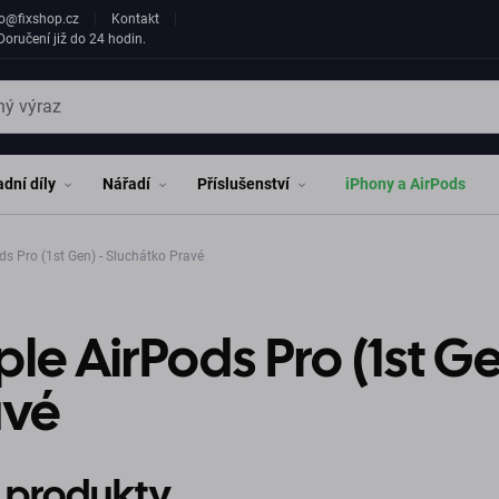
fo@fixshop.cz
Kontakt
oručení již do 24 hodin.
dní díly
Nářadí
Příslušenství
iPhony a AirPods
s Pro (1st Gen) - Sluchátko Pravé
le AirPods Pro (1st G
avé
 produkty