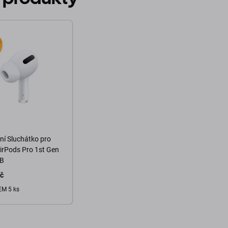
í Sluchátko pro
irPods Pro 1st Gen
 B
Kč
M 5 ks
o košíku