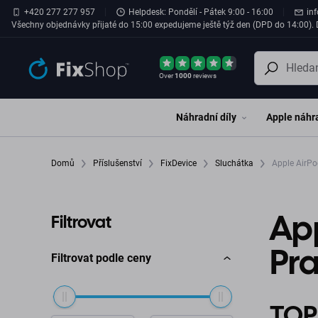
Přeskočit na hlavní obsah
+420 277 277 957
Helpdesk: Pondělí - Pátek 9:00 - 16:00
in
Všechny objednávky přijaté do 15:00 expedujeme ještě týž den (DPD do 14:00). D
Over
1000
reviews
Náhradní díly
Apple náhra
Domů
Příslušenství
FixDevice
Sluchátka
Apple AirPod
App
Filtrovat
Pr
Filtrovat podle ceny
TOP