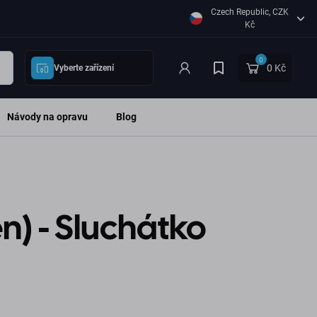
Czech Republic, CZK
Kč
0
0 Kč
Vyberte zařízení
Návody na opravu
Blog
en) - Sluchátko