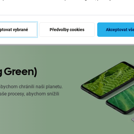
.
o košíku
ptovat vybrané
Předvolby cookies
Akceptovat vš
g Green)
abychom chránili naši planetu.
naše procesy, abychom snížili