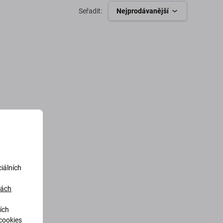
Seřadit:
Nejprodávanější
iálních
dách
ích
cookies