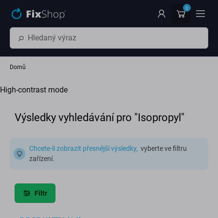
Přeskočit na hlavní obsah
0
Domů
High-contrast mode
Výsledky vyhledávání pro "Isopropyl"
Chcete-li zobrazit přesnější výsledky,
vyberte ve filtru
zařízení.
Filtr