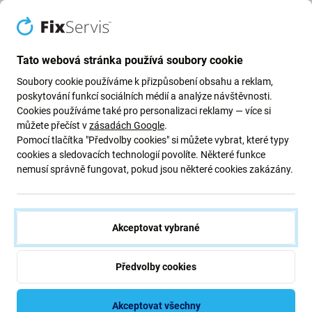
Cleanser IPA
380 Kč
329 Kč
SKLADEM 10+ ks
SKLADEM 8 ks
Tato webová stránka používá soubory cookie
Soubory cookie používáme k přizpůsobení obsahu a reklam,
poskytování funkcí sociálních médií a analýze návštěvnosti.
Cookies používáme také pro personalizaci reklamy — více si
můžete přečíst v
zásadách Google
.
Pomocí tlačítka "Předvolby cookies" si můžete vybrat, které typy
cookies a sledovacích technologií povolíte. Některé funkce
nemusí správně fungovat, pokud jsou některé cookies zakázány.
Micro Chip Electronic
Micro Chip Electronic
Akceptovat vybrané
Isopropanol 99%, 1000 ml,
Isopropanol 60% s
Cleanser IPA
rozprašovačem, 1000 ml,
Cleanser IPA
Předvolby cookies
329 Kč
355 Kč
SKLADEM 10+ ks
SKLADEM 8 ks
Akceptovat všechny