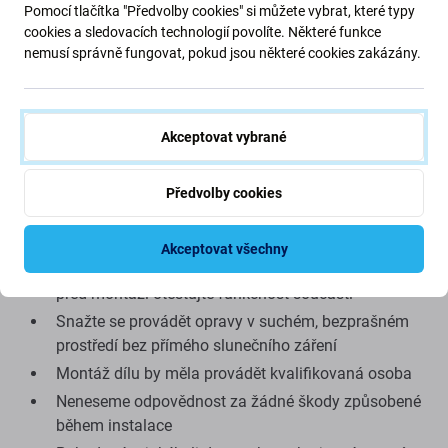
Pomocí tlačítka "Předvolby cookies" si můžete vybrat, které typy
(ve vzácných případech) vykazovat minimální odchylky
cookies a sledovacích technologií povolíte. Některé funkce
ve funkčnosti, kvalitě nebo vzhledu. Chcete-li se dozvědět
nemusí správně fungovat, pokud jsou některé cookies zakázány.
více o kvalitě, přečtěte si náš blog, kde se kvalitě
podrobněji zaměřujeme.
Akceptovat vybrané
Montáž a tipy:
Pro montáž nebo demontáž je potřeba speciální
Předvolby cookies
nářadí, které naleznete v naší nabídce
Při montáži věnujte pozornost křehkým částem
Akceptovat všechny
konektorů
před montáží otestujte funkčnost součásti
Snažte se provádět opravy v suchém, bezprašném
prostředí bez přímého slunečního záření
Montáž dílu by měla provádět kvalifikovaná osoba
Neneseme odpovědnost za žádné škody způsobené
během instalace