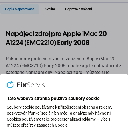
Popis a specifikace
Kvalita
Doprava a vrácení
Napájecí zdroj pro Apple iMac 20
A1224 (EMC2210) Early 2008
Pokud máte problém s vaším zařízením Apple iMac 20
A1224 (EMC2210) Early 2008 a potřebujete náhradní díl z
kategorie Náhradní díly: Napájecí zdroj, můžete si jej
koupit zde.
Kvalita náhradních dílů
Tato webová stránka používá soubory cookie
Kvalita: Aftermarket
– Náhradní díl prodávaný jako
Soubory cookie používáme k přizpůsobení obsahu a reklam,
Aftermarket je vyroben podle stejných standardů,
poskytování funkcí sociálních médií a analýze návštěvnosti.
Cookies používáme také pro personalizaci reklamy — více si
specifikací a materiálů jako originál. Jedná se o kopii
můžete přečíst v
zásadách Google
.
originálu a náhradní díl dodávaný jako Aftermarket může