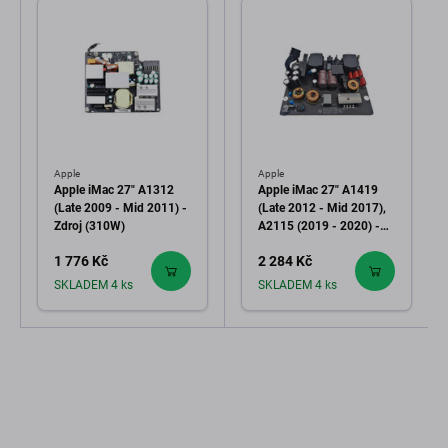
Apple
Apple
Apple iMac 27" A1312
Apple iMac 27" A1419
(Late 2009 - Mid 2011) -
(Late 2012 - Mid 2017),
Zdroj (310W)
A2115 (2019 - 2020) -
Zdroj (300W)
1 776 Kč
2 284 Kč
Refurbished
SKLADEM 4 ks
SKLADEM 4 ks