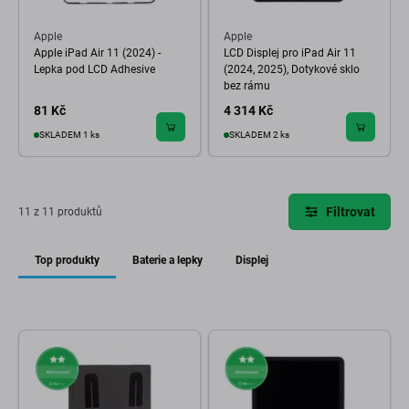
Apple
Apple
Apple iPad Air 11 (2024) -
LCD Displej pro iPad Air 11
Lepka pod LCD Adhesive
(2024, 2025), Dotykové sklo
bez rámu
81 Kč
4 314 Kč
SKLADEM 1 ks
SKLADEM 2 ks
Filtrovat
11 z 11 produktů
Top produkty
Baterie a lepky
Displej