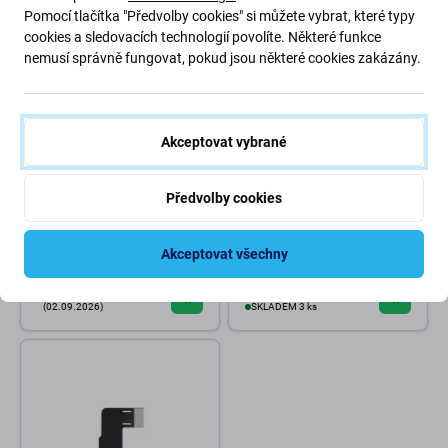
-13 %
Pomocí tlačítka "Předvolby cookies" si můžete vybrat, které typy
cookies a sledovacích technologií povolíte. Některé funkce
nemusí správně fungovat, pokud jsou některé cookies zakázány.
Akceptovat vybrané
Apple
Apple
Předvolby cookies
Displej sestava pro iPad Air 11
LCD Displej pro iPad Air 11
(2024) | WiFi | 661-43536 |
(2024, 2025), Dotykové sklo
Genuine Apple
bez rámu, Refurbished
Akceptovat všechny
9 677 Kč
11 167 Kč
5 583 Kč
OČEKÁVAME 1 ks,
(02.09.2026)
SKLADEM 3 ks