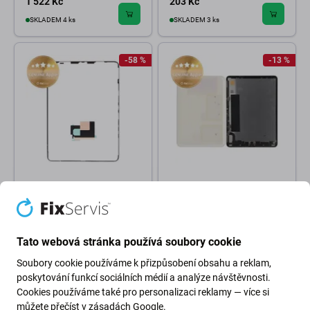
1 522 Kč
203 Kč
SKLADEM 4 ks
SKLADEM 3 ks
-58 %
-13 %
Apple
Apple
Lepka pod LCD Adhesive pro
Displej sestava pro iPad Air 11
iPad Air 11 (2024) | WiFi | 923-
(2024) | WiFi + Cellular | 661-
10553 | Genuine Apple
43537 | Genuine Apple
Tato webová stránka používá soubory cookie
9 677 Kč
11 167 Kč
302 Kč
710 Kč
OČEKÁVAME 1 ks,
Soubory cookie používáme k přizpůsobení obsahu a reklam,
SKLADEM 1 ks
(02.09.2026)
poskytování funkcí sociálních médií a analýze návštěvnosti.
Cookies používáme také pro personalizaci reklamy — více si
můžete přečíst v
zásadách Google
.