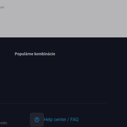
nek
Populárne kombinácie
Help center / FAQ
odin.