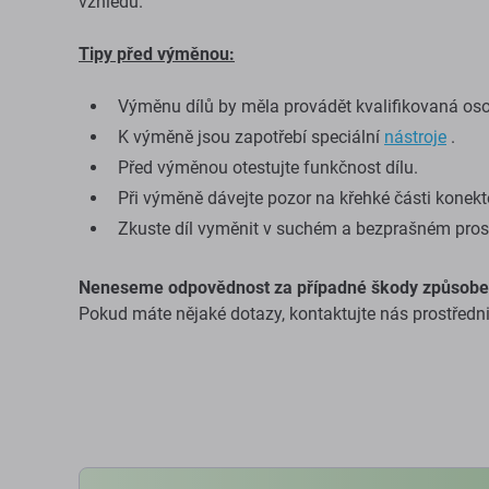
vzhledu.
Tipy před výměnou:
Výměnu dílů by měla provádět kvalifikovaná os
K výměně jsou zapotřebí speciální
nástroje
.
Před výměnou otestujte funkčnost dílu.
Při výměně dávejte pozor na křehké části konekt
Zkuste díl vyměnit v suchém a bezprašném prost
Neneseme odpovědnost za případné škody způsobe
Pokud máte nějaké dotazy, kontaktujte nás prostředn