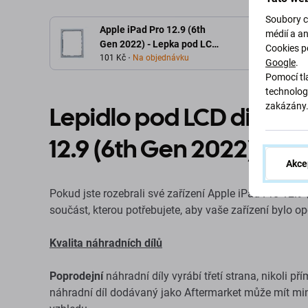
Soubory c
Apple iPad Pro 12.9 (6th
médií a a
Gen 2022) - Lepka pod LCD
Cookies p
Adhesive
101 Kč
Na objednávku
Google
.
Pomocí tla
technolog
zakázány
Lepidlo pod LCD displej
12.9 (6th Gen 2022)
Akce
Pokud jste rozebrali své zařízení Apple iPad Pro 12.9
součást, kterou potřebujete, aby vaše zařízení bylo op
Kvalita náhradních dílů
Poprodejní
náhradní díly vyrábí třetí strana, nikoli př
náhradní díl dodávaný jako Aftermarket může mít mini