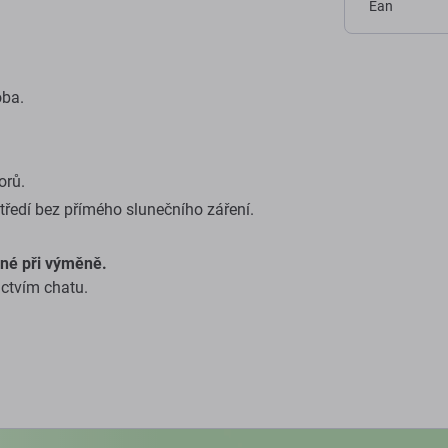
Ean
oba.
orů.
ředí bez přímého slunečního záření.
né při výměně.
ictvím chatu.