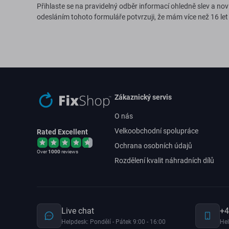
Přihlaste se na pravidelný odběr informací ohledně slev a nov
odesláním tohoto formuláře potvrzuji, že mám více než 16 let
Zákaznický servis
O nás
Velkoobchodní spolupráce
Rated Excellent
Ochrana osobních údajů
Over
1000
reviews
Rozdělení kvalit náhradních dílů
Live chat
+4
Helpdesk: Pondělí - Pátek 9:00 - 16:00
Hel