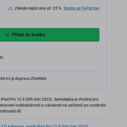
Získejte lepší ceny až -25 %.
Staňte se FixPartner
Přidat do košíku
6)
 300 Kč je doprava ZDARMA
 iPad Pro 12.9 (6th Gen 2022). Samolepka je vhodná pro
novení voděodolnosti (v závislosti na zařízení) po rozebrání
náhradní díl.
LCD Adhesive
,
Apple iPad Pro 12.9 (6th Gen 2022)