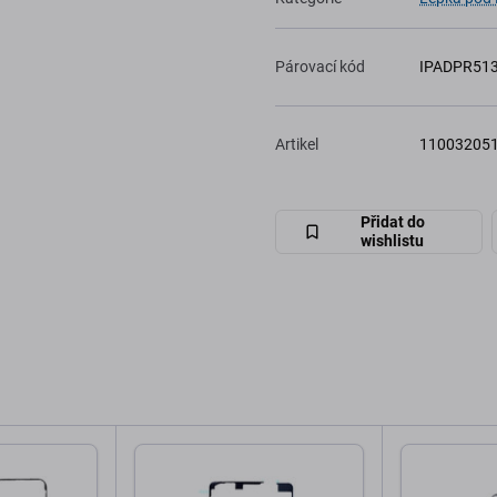
Párovací kód
IPADPR513
Artikel
11003205
Přidat do
wishlistu