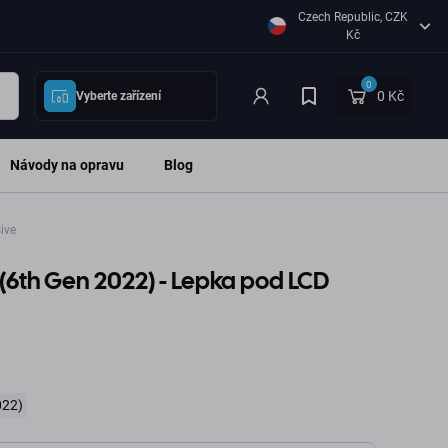
Czech Republic, CZK
Kč
0
0 Kč
Vyberte zařízení
Návody na opravu
Blog
ive
9 (6th Gen 2022) - Lepka pod LCD
022)