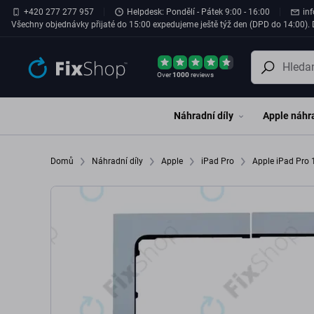
Přeskočit na hlavní obsah
+420 277 277 957
Helpdesk: Pondělí - Pátek 9:00 - 16:00
in
Všechny objednávky přijaté do 15:00 expedujeme ještě týž den (DPD do 14:00). D
Over
1000
reviews
Náhradní díly
Apple náhra
Domů
Náhradní díly
Apple
iPad Pro
Apple iPad Pro 