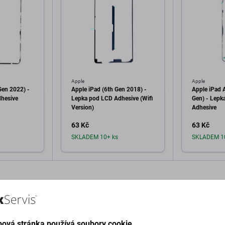
Apple
Apple
Gen 2022) -
Apple iPad (6th Gen 2018) -
Apple iPad A
hesive
Lepka pod LCD Adhesive (Wifi
Gen) - Lepk
Version)
Adhesive
63 Kč
63 Kč
SKLADEM 10+ ks
SKLADEM 1
o košíku
Přidat do košíku
Při
ová stránka používá soubory cookie