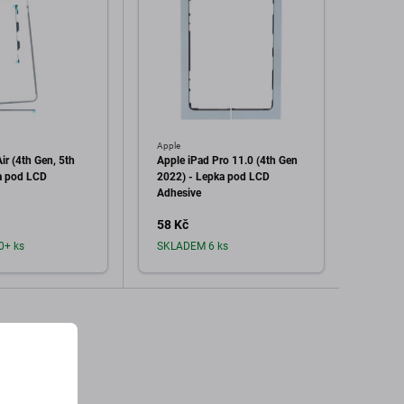
Apple
Apple
ir (4th Gen, 5th
Apple iPad Pro 11.0 (4th Gen
Apple 
a pod LCD
2022) - Lepka pod LCD
Lepka
Adhesive
Adhes
58 Kč
25 K
0+ ks
SKLADEM 6 ks
Sklad
dat do košíku
Přidat do košíku