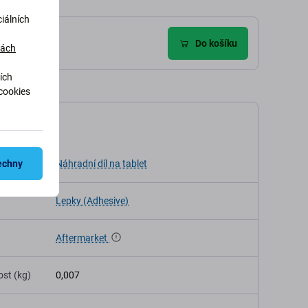
iálních
Do košíku
dách
ích
cookies
ikace
echny
Náhradní díl na tablet
Lepky (Adhesive)
Aftermarket
st (kg)
0,007