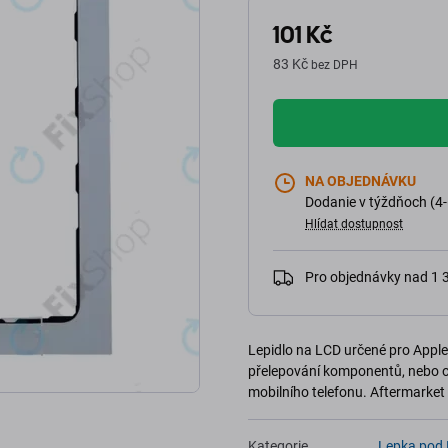
101 Kč
83 Kč
bez DPH
NA OBJEDNÁVKU
Dodanie v týždňoch (4-
Hlídat dostupnost
Pro objednávky nad 1
Lepidlo na LCD určené pro Apple
přelepování komponentů, nebo ob
mobilního telefonu. Aftermarket 
Kategorie
Lepka pod 