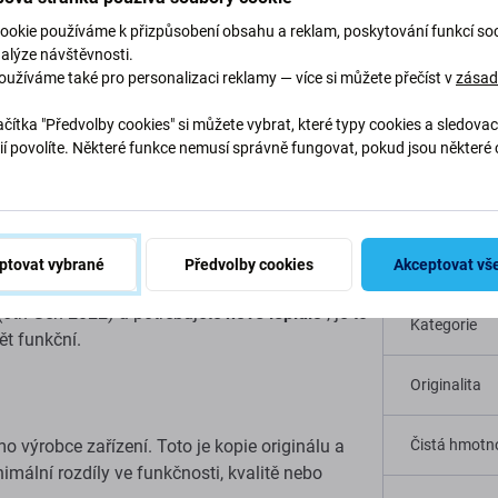
ookie používáme k přizpůsobení obsahu a reklam, poskytování funkcí soc
nalýze návštěvnosti.
Popis a specifikace
Kvalita
Doprava a vrácení
oužíváme také pro personalizaci reklamy — více si můžete přečíst v
zása
čítka "Předvolby cookies" si můžete vybrat, které typy cookies a sledovac
ií povolíte. Některé funkce nemusí správně fungovat, pokud jsou některé 
.
 pro Apple iPad Pro
Specif
ptovat vybrané
Předvolby cookies
Akceptovat vš
Typ zařízení
 (6th Gen 2022) a potřebujete
nové lepidlo
, je to
Kategorie
ět funkční.
Originalita
ímo výrobce zařízení. Toto je kopie originálu a
Čistá hmotno
mální rozdíly ve funkčnosti, kvalitě nebo