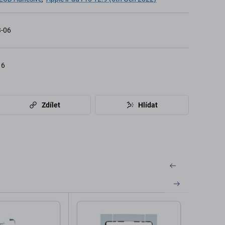
-06
16
Zdílet
Hlídat