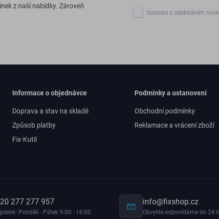
inek z naší nabídky. Zároveň
Souhlas s odebíráním novi
Informace o objednávce
Podmínky a ustanovení
Doprava a stav na skladě
Obchodní podmínky
Způsob platby
Reklamace a vrácení zboží
Fix-Kutil
20 277 277 957
info@fixshop.cz
pdesk: Pondělí - Pátek 9:00 - 16:00
Obvykle odpovídáme do 24 h