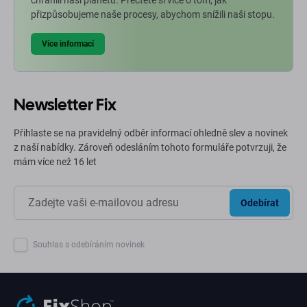
chránili naši planetu. Přečtěte si více o tom, jak
přizpůsobujeme naše procesy, abychom snížili naši stopu.
Více informací
Newsletter Fix
Přihlaste se na pravidelný odběr informací ohledně slev a novinek
z naší nabídky. Zároveň odesláním tohoto formuláře potvrzuji, že
mám více než 16 let
Odebírat
Souhlas s odebíráním novinek