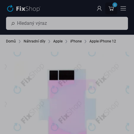
Přeskočit na hlavní obsah
0
Domů
Náhradní díly
Apple
iPhone
Apple iPhone 12