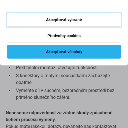
Tento náhradní díl se prodává jako
Aftermarket
, což
znamená, že je vyroben třetí stranou, nikoli výrobcem
původního zařízení. Jedná se o kopii originálu a může mít
Akceptovat vybrané
minimální rozdíly ve funkčnosti, kvalitě nebo vzhledu.
Předvolby cookies
Tipy před výměnou:
Výměnu by měla provést kvalifikovaná osoba.
Akceptovat všechny
Mohou být vyžadovány speciální
nástroje
.
Před finální montáží otestujte funkčnost.
S konektory a malými součástkami zacházejte
opatrně.
Vyměňte díl v suchém, bezprašném prostředí bez
přímého slunečního záření.
Neneseme odpovědnost za žádné škody způsobené
během procesu výměny.
Pokud máte jakékoli dotazy, neváhejte nás kontaktovat