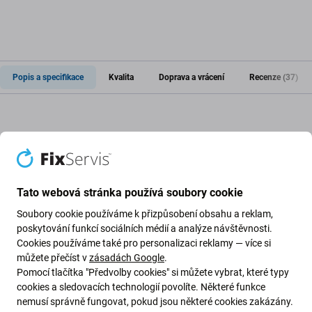
Popis a specifikace
Kvalita
Doprava a vrácení
Recenze (37)
Lepidlo pod baterii pro Apple iPhone
12 Pro
Tato webová stránka používá soubory cookie
Soubory cookie používáme k přizpůsobení obsahu a reklam,
Pokud jste rozebrali zařízení Apple iPhone 12 Pro a
poskytování funkcí sociálních médií a analýze návštěvnosti.
potřebujete
nové lepidlo
, je to díl, který potřebujete, aby
Cookies používáme také pro personalizaci reklamy — více si
vaše zařízení opět fungovalo.
můžete přečíst v
zásadách Google
.
Pomocí tlačítka "Předvolby cookies" si můžete vybrat, které typy
Kvalita náhradních dílů
cookies a sledovacích technologií povolíte. Některé funkce
nemusí správně fungovat, pokud jsou některé cookies zakázány.