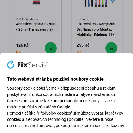
ZLD International
FixPremium
Adhesive Lepidlo B-7000
FixPremium - Kompletní
- 25ml (Transparentná)
Set Nářadí pro Montáž
Mobilních Telefonů 11v1
126 Kč
253 Kč
NA
NA
OBJEDNÁVKU
OBJEDNÁVKU
Tato webová stránka používá soubory cookie
Soubory cookie používáme k přizpůsobení obsahu a reklam,
poskytování funkcí sociálních médií a analýze návštěvnosti.
Cookies používáme také pro personalizaci reklamy — více si
můžete přečíst v
zásadách Google
.
Pomocí tlačítka "Předvolby cookies" si můžete vybrat, které typy
Popis a specifikace
Kvalita
Doprava a vrácení
cookies a sledovacích technologií povolíte. Některé funkce
nemusí správně fungovat, pokud jsou některé cookies zakázány.