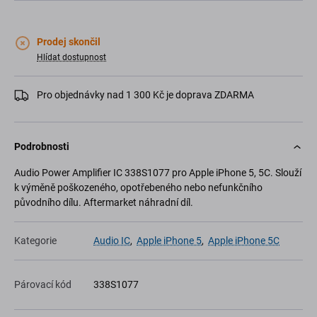
Prodej skončil
Hlídat dostupnost
Pro objednávky nad 1 300 Kč je doprava ZDARMA
Podrobnosti
Audio Power Amplifier IC 338S1077 pro Apple iPhone 5, 5C. Slouží
k výměně poškozeného, opotřebeného nebo nefunkčního
původního dílu. Aftermarket náhradní díl.
Kategorie
Audio IC
,
Apple iPhone 5
,
Apple iPhone 5C
Párovací kód
338S1077