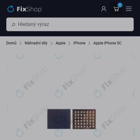
Přeskočit na hlavní obsah
0
Domů
Náhradní díly
Apple
iPhone
Apple iPhone 5C