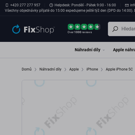
Přeskočit na hlavní obsah
+420 277 277 957
Helpdesk: Pondělí - Pátek 9:00 - 16:00
in
Všechny objednávky přijaté do 15:00 expedujeme ještě týž den (DPD do 14:00). D
Over
1000
reviews
Náhradní díly
Apple náhra
Domů
Náhradní díly
Apple
iPhone
Apple iPhone 5C