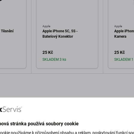
Apple
Apple
 Těsnění
Apple iPhone 5C, 5S -
Apple iPhon
Bateriový Konektor
Kamera
25 Kč
25 Kč
SKLADEM 3 ks
SKLADEM 1 
o košíku
Přidat do košíku
Při
ová stránka používá soubory cookie
Popis a specifikace
Kvalita
Doprava a vrácení
ookie používáme k přizpůsobení obsahu a reklam, poskytování funkcí soc