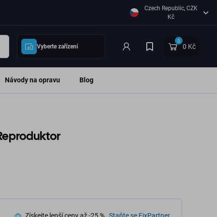
Czech Republic, CZK
Kč
0
0 Kč
Vyberte zařízení
Návody na opravu
Blog
 Reproduktor
Získejte lepší ceny až -25 %.
Staňte se FixPartner