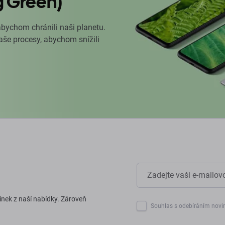
g Green)
abychom chránili naši planetu.
naše procesy, abychom snížili
inek z naší nabídky. Zároveň
Souhlas s odebíráním novi