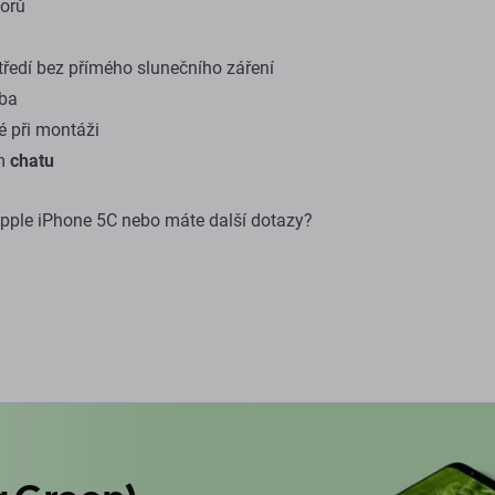
torů
ředí bez přímého slunečního záření
oba
 při montáži
ím
chatu
 Apple iPhone 5C nebo máte další dotazy?