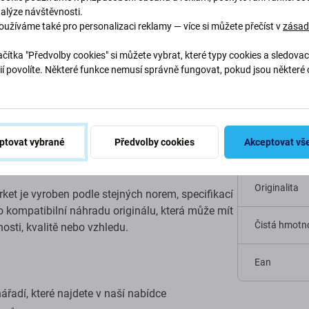
nalýze návštěvnosti.
oužíváme také pro personalizaci reklamy — více si můžete přečíst v
zása
čítka "Předvolby cookies" si můžete vybrat, které typy cookies a sledovac
iPhone 5C
ií povolíte. Některé funkce nemusí správně fungovat, pokud jsou některé 
Specif
.
 je zkreslený nebo je původní reproduktor
Typ zařízení
ptovat vybrané
Předvolby cookies
Akceptovat vš
Kategorie
Originalita
rket je vyroben podle stejných norem, specifikací
o kompatibilní náhradu originálu, která může mít
Čistá hmotno
osti, kvalitě nebo vzhledu.
Ean
ářadí, které najdete v naší nabídce