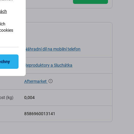
dách
ích
cookies
ikace
Náhradní díl na mobilní telefon
echny
Reproduktory a Sluchátka
Aftermarket
st (kg)
0,004
8586960013141