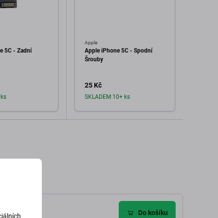
Apple
Apple
e 5C - Zadní
Apple iPhone 5C - Spodní
Disple
Šrouby
Dotyk
25 Kč
253 
ks
SKLADEM 10+ ks
Sklad
dat do košíku
Přidat do košíku
Do košíku
iálních