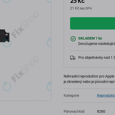
25 Kč
21 Kč
bez DPH
SKLADEM 1 ks
Doručujeme následující
Pro objednávky nad 1
Náhradní reproduktor pro Apple i
je zkreslený nebo je původní rep
Kategorie
Reprodukto
Párovací kód
8280