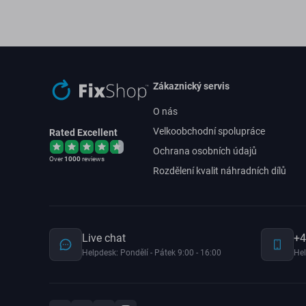
Zákaznický servis
O nás
Velkoobchodní spolupráce
Rated Excellent
Ochrana osobních údajů
Over
1000
reviews
Rozdělení kvalit náhradních dílů
Live chat
+4
Helpdesk: Pondělí - Pátek 9:00 - 16:00
Hel