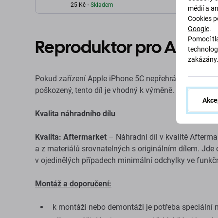
25 Kč
Skladem
médií a a
Cookies p
Google
.
Pomocí tla
Reproduktor pro Apple 
technolog
zakázány
Pokud zařízení Apple iPhone 5C nepřehrává zvuk, zvuk
poškozený, tento díl je vhodný k výměně.
Akce
Kvalita náhradního dílu
Kvalita: Aftermarket
– Náhradní díl v kvalitě Afterma
a z materiálů srovnatelných s originálním dílem. Jde 
v ojedinělých případech minimální odchylky ve funkčn
Montáž a doporučení:
k montáži nebo demontáži je potřeba speciální n