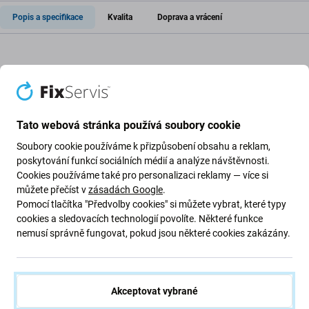
Popis a specifikace
Kvalita
Doprava a vrácení
Lepidlo pod zadní sklo pro Apple
iPhone 8 Plus
Tato webová stránka používá soubory cookie
Pokud jste rozebrali své zařízení Apple iPhone 8 Plus a
Soubory cookie používáme k přizpůsobení obsahu a reklam,
potřebujete nové
lepidlo
na zadní sklo, je to součást
poskytování funkcí sociálních médií a analýze návštěvnosti.
nutná k obnovení funkčnosti.
Cookies používáme také pro personalizaci reklamy — více si
můžete přečíst v
zásadách Google
.
Kvalita náhradních dílů
Pomocí tlačítka "Předvolby cookies" si můžete vybrat, které typy
cookies a sledovacích technologií povolíte. Některé funkce
nemusí správně fungovat, pokud jsou některé cookies zakázány.
Náhradní díl prodávaný jako
Aftermarket
vyrábí třetí
strana, nikoli původní výrobce. Jedná se o repliku
originálu a může mít drobné rozdíly ve funkčnosti, kvalitě
nebo vzhledu.
Akceptovat vybrané