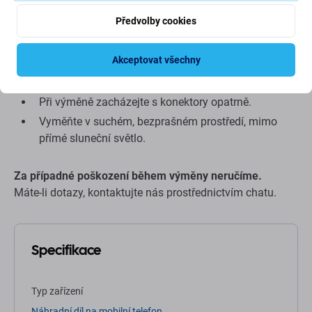
Tipy před výměnou:
Předvolby cookies
Výměna dílů by měla být provedena odborníkem.
Akceptovat všechny
K výměně je potřeba speciální
nářadí
.
Před výměnou otestujte funkčnost dílu.
Při výměně zacházejte s konektory opatrně.
Vyměňte v suchém, bezprašném prostředí, mimo
přímé sluneční světlo.
Za případné poškození během výměny neručíme.
Máte-li dotazy, kontaktujte nás prostřednictvím chatu.
Specifikace
Typ zařízení
Náhradní díl na mobilní telefon