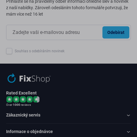
Přihlaste se na pravidelný odběr informací ohledně slev a novinek
z naší nabídky. Zároveň odesláním tohoto formuláře potvrzuji, že
mám více než 16 let
Odebírat
Souhlas s odebíráním novinek
Rated Excellent
Over
1000
reviews
Zákaznický servis
Informace o objednávce