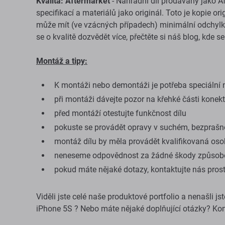
Kvalita: Aftermarket
- Náhradní díl prodávaný jako A
specifikací a materiálů jako originál. Toto je kopie o
může mít (ve vzácných případech) minimální odchylky 
se o kvalitě dozvědět více, přečtěte si náš blog, kde s
Montáž a tipy:
K montáži nebo demontáži je potřeba speciální n
při montáži dávejte pozor na křehké části konek
před montáží otestujte funkčnost dílu
pokuste se provádět opravy v suchém, bezprašn
montáž dílu by měla provádět kvalifikovaná os
neneseme odpovědnost za žádné škody způsob
pokud máte nějaké dotazy, kontaktujte nás pros
Viděli jste celé naše produktové portfolio a nenašli j
iPhone 5S ? Nebo máte nějaké doplňující otázky? Kon