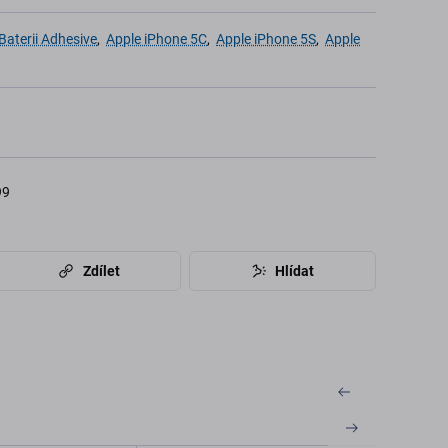
Baterii Adhesive
,
Apple iPhone 5C
,
Apple iPhone 5S
,
Apple
99
Zdílet
Hlídat