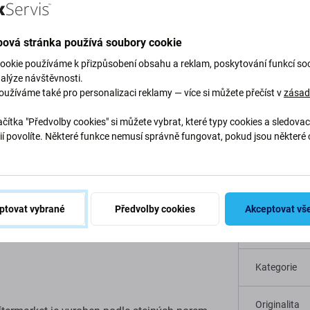
ová stránka používá soubory cookie
ookie používáme k přizpůsobení obsahu a reklam, poskytování funkcí soc
nalýze návštěvnosti.
Popis a specifikace
Kvalita
Doprava a vrácení
Recen
oužíváme také pro personalizaci reklamy — více si můžete přečíst v
zása
čítka "Předvolby cookies" si můžete vybrat, které typy cookies a sledovac
ií povolíte. Některé funkce nemusí správně fungovat, pokud jsou některé 
.
 Apple iPhone 5S
Specif
ptovat vybrané
Předvolby cookies
Akceptovat vš
otřebujete
nové lepidlo
, je to součást, kterou
Typ zařízení
Kategorie
Originalita