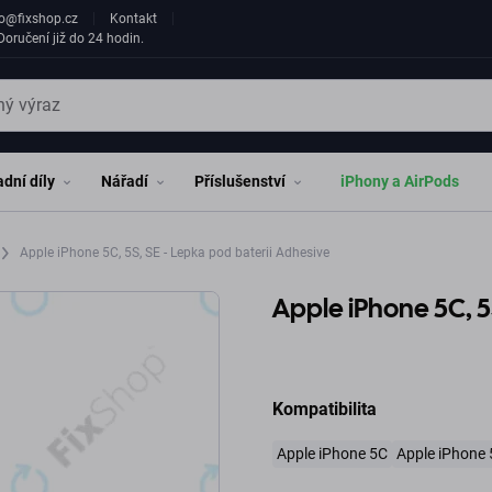
fo@fixshop.cz
Kontakt
oručení již do 24 hodin.
dní díly
Nářadí
Příslušenství
iPhony a AirPods
Apple iPhone 5C, 5S, SE - Lepka pod baterii Adhesive
Apple iPhone 5C, 5
Kompatibilita
Apple iPhone 5C
Apple iPhone 