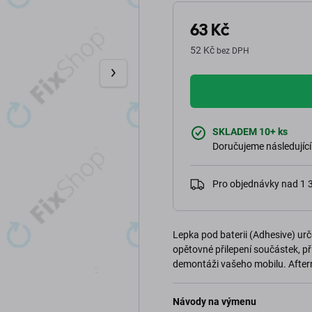
63 Kč
52 Kč
bez DPH
SKLADEM 10+ ks
Doručujeme následující
Pro objednávky nad 1
Lepka pod baterii (Adhesive) ur
opětovné přilepení součástek, p
demontáži vašeho mobilu. Afterm
Návody na výmenu