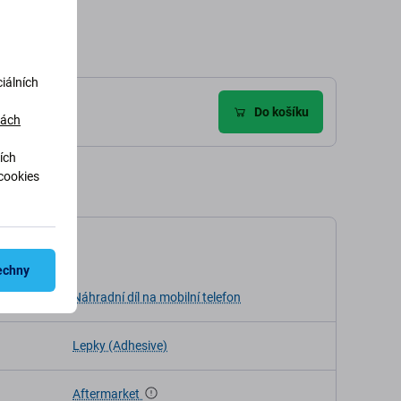
iálních
ze (6)
Do košíku
dách
ích
cookies
ikace
echny
Náhradní díl na mobilní telefon
Lepky (Adhesive)
Aftermarket