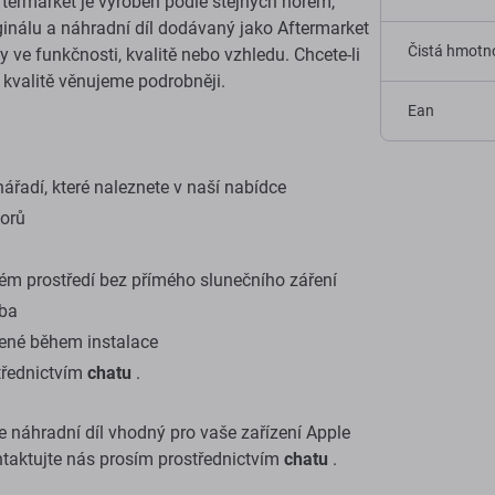
ftermarket je vyroben podle stejných norem,
riginálu a náhradní díl dodávaný jako Aftermarket
Čistá hmotno
ve funkčnosti, kvalitě nebo vzhledu. Chcete-li
e kvalitě věnujeme podrobněji.
Ean
ářadí, které naleznete v naší nabídce
torů
ém prostředí bez přímého slunečního záření
oba
ené během instalace
třednictvím
chatu
.
ste náhradní díl vhodný pro vaše zařízení Apple
taktujte nás prosím prostřednictvím
chatu
.