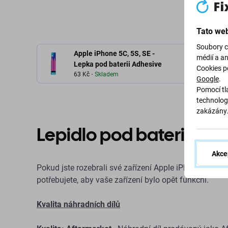
Tato web
Soubory c
Apple iPhone 5C, 5S, SE -
médií a a
Lepka pod baterii Adhesive
Cookies p
63 Kč
Skladem
Google
.
Pomocí tla
technolog
zakázány
Lepidlo pod baterii pro
Akce
Pokud jste rozebrali své zařízení Apple iPhone 5S a p
potřebujete, aby vaše zařízení bylo opět funkční.
Kvalita náhradních dílů