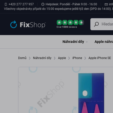
Přeskočit na hlavní obsah
+420 277 277 957
Helpdesk: Pondělí - Pátek 9:00 - 16:00
in
Všechny objednávky přijaté do 15:00 expedujeme ještě týž den (DPD do 14:00). D
Over
1000
reviews
Náhradní díly
Apple náhra
Domů
Náhradní díly
Apple
iPhone
Apple iPhone SE