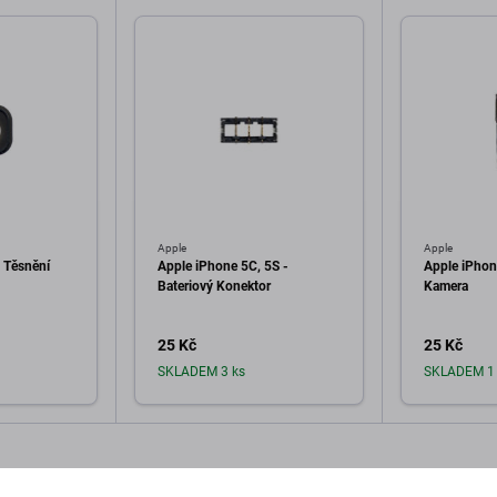
Apple
Apple
 Těsnění
Apple iPhone 5C, 5S -
Apple iPhon
Bateriový Konektor
Kamera
25 Kč
25 Kč
SKLADEM 3 ks
SKLADEM 1 
o košíku
Přidat do košíku
Při