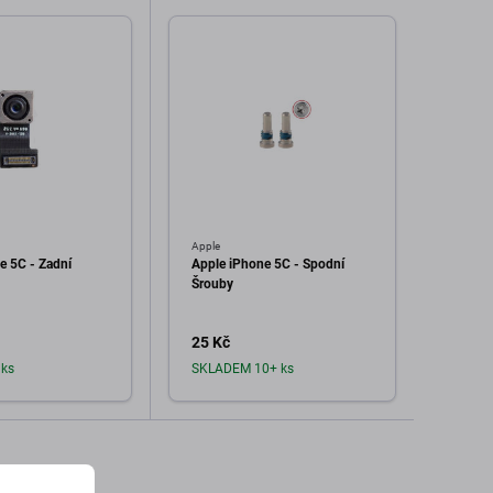
Apple
Apple
e 5C - Zadní
Apple iPhone 5C - Spodní
Disple
Šrouby
Dotyk
25 Kč
253 
ks
SKLADEM 10+ ks
Sklad
dat do košíku
Přidat do košíku