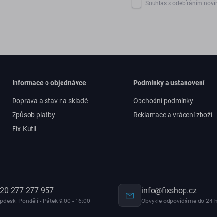
Souhlas s odebíráním novi
Informace o objednávce
Podmínky a ustanovení
Doprava a stav na skladě
Obchodní podmínky
Způsob platby
Reklamace a vrácení zboží
Fix-Kutil
20 277 277 957
info@fixshop.cz
pdesk: Pondělí - Pátek 9:00 - 16:00
Obvykle odpovídáme do 24 h