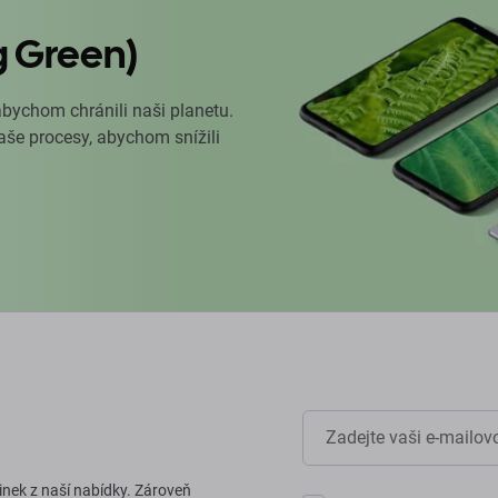
g Green)
abychom chránili naši planetu.
naše procesy, abychom snížili
inek z naší nabídky. Zároveň