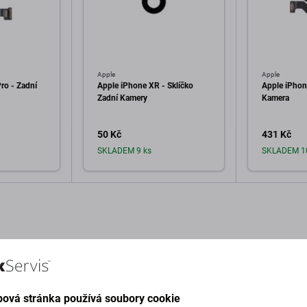
Apple
Apple
ro - Zadní
Apple iPhone XR - Sklíčko
Apple iPhon
Zadní Kamery
Kamera
50 Kč
431 Kč
SKLADEM 9 ks
SKLADEM 1
o košíku
Přidat do košíku
Při
ová stránka používá soubory cookie