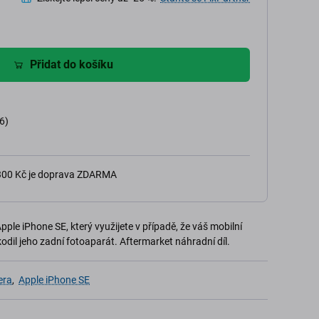
Přidat do košíku
6)
 300 Kč je doprava ZDARMA
ple iPhone SE, který využijete v případě, že váš mobilní
kodil jeho zadní fotoaparát. Aftermarket náhradní díl.
era
,
Apple iPhone SE