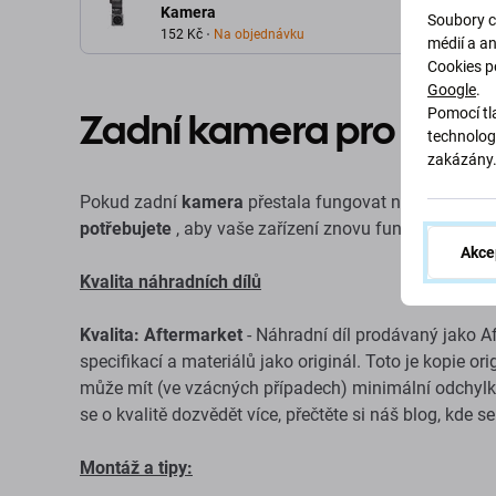
Kamera
Soubory c
152 Kč
Na objednávku
médií a a
Cookies p
Google
.
Zadní kamera pro Appl
Pomocí tla
technolog
zakázány
Pokud zadní
kamera
přestala fungovat na vašem zaří
potřebujete
, aby vaše zařízení znovu fungovalo.
Akce
Kvalita náhradních dílů
Kvalita: Aftermarket
- Náhradní díl prodávaný jako A
specifikací a materiálů jako originál. Toto je kopie o
může mít (ve vzácných případech) minimální odchylky 
se o kvalitě dozvědět více, přečtěte si náš blog, kde s
Montáž a tipy: