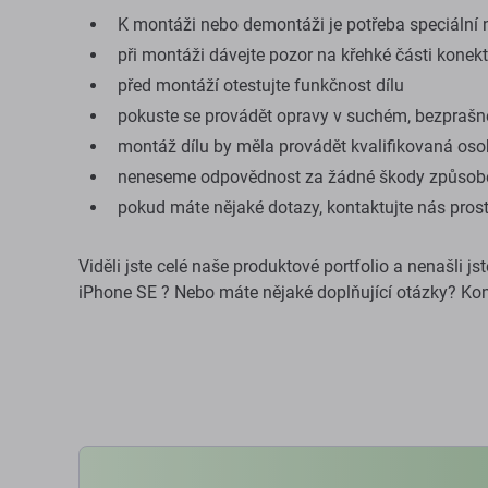
K montáži nebo demontáži je potřeba speciální n
při montáži dávejte pozor na křehké části konek
před montáží otestujte funkčnost dílu
pokuste se provádět opravy v suchém, bezprašn
montáž dílu by měla provádět kvalifikovaná os
neneseme odpovědnost za žádné škody způsob
pokud máte nějaké dotazy, kontaktujte nás pros
Viděli jste celé naše produktové portfolio a nenašli j
iPhone SE ? Nebo máte nějaké doplňující otázky? Kon