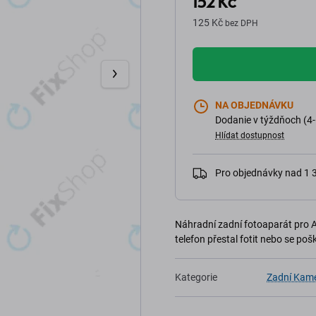
152 Kč
125 Kč
bez DPH
NA OBJEDNÁVKU
Dodanie v týždňoch (4-
Hlídat dostupnost
Pro objednávky nad 1
Náhradní zadní fotoaparát pro Ap
telefon přestal fotit nebo se poš
Kategorie
Zadní Kam