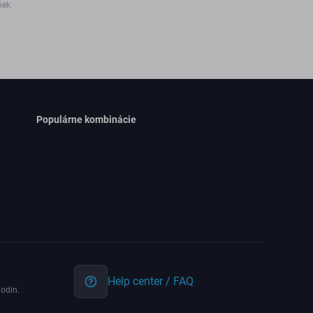
nek
Populárne kombinácie
Help center / FAQ
odin.