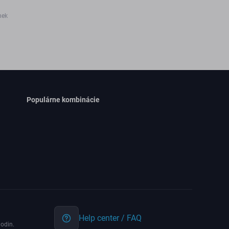
nek
Populárne kombinácie
Help center / FAQ
odin.