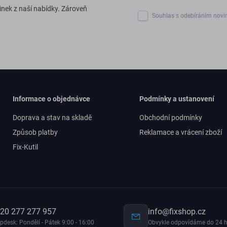
inek z naší nabídky. Zároveň
Souhlas s odebíráním novi
Informace o objednávce
Podmínky a ustanovení
Doprava a stav na skladě
Obchodní podmínky
Způsob platby
Reklamace a vrácení zboží
Fix-Kutil
20 277 277 957
info@fixshop.cz
pdesk: Pondělí - Pátek 9:00 - 16:00
Obvykle odpovídáme do 24 h