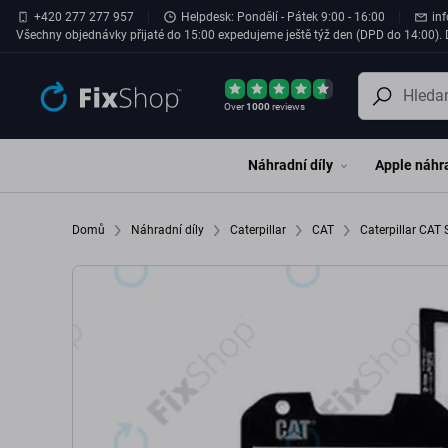
Přeskočit na hlavní obsah
+420 277 277 957
Helpdesk: Pondělí - Pátek 9:00 - 16:00
in
Všechny objednávky přijaté do 15:00 expedujeme ještě týž den (DPD do 14:00). D
Over
1000
reviews
Náhradní díly
Apple náhra
Domů
Náhradní díly
Caterpillar
CAT
Caterpillar CAT