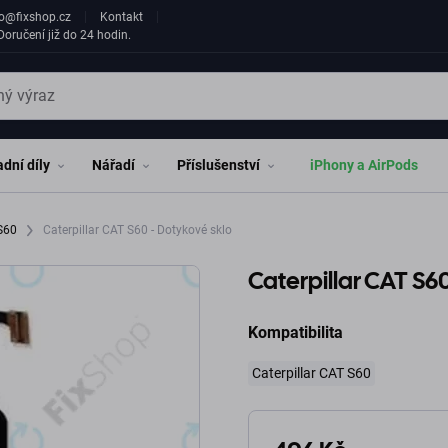
fo@fixshop.cz
Kontakt
oručení již do 24 hodin.
dní díly
Nářadí
Příslušenství
iPhony a AirPods
 S60
Caterpillar CAT S60 - Dotykové sklo
Caterpillar CAT S60
Kompatibilita
Caterpillar CAT S60