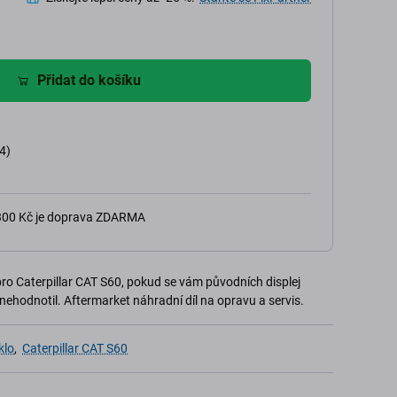
Přidat do košíku
4)
 300 Kč je doprava ZDARMA
ro Caterpillar CAT S60, pokud se vám původních displej
znehodnotil. Aftermarket náhradní díl na opravu a servis.
klo
,
Caterpillar CAT S60