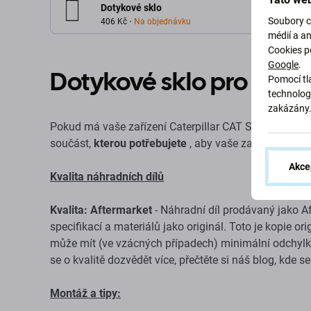
Dotykové sklo
Soubory c
406 Kč
Na objednávku
médií a a
Cookies p
Google
.
Dotykové sklo pro Cater
Pomocí tla
technolog
zakázány
Pokud má vaše zařízení Caterpillar CAT S60 prasklé 
součást,
kterou potřebujete
, aby vaše zařízení znov
Akce
Kvalita náhradních dílů
Kvalita: Aftermarket
- Náhradní díl prodávaný jako A
specifikací a materiálů jako originál. Toto je kopie o
může mít (ve vzácných případech) minimální odchylky 
se o kvalitě dozvědět více, přečtěte si náš blog, kde s
Montáž a tipy: