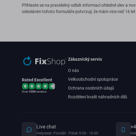
Přihlaste se na pravidelný odběr informací ohledně slev a nov
odesláním tohoto formuláře potvrzuji, že mám více než 16 let
Zákaznický servis
O nás
Velkoobchodní spolupráce
Rated Excellent
Ochrana osobních údajů
Over
1000
reviews
Rozdělení kvalit náhradních dílů
Live chat
+4
Helpdesk: Pondělí - Pátek 9:00 - 16:00
Hel