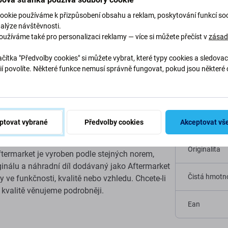
Popis a specifikace
Kvalita
Doprava a vrácení
ookie používáme k přizpůsobení obsahu a reklam, poskytování funkcí soc
nalýze návštěvnosti.
oužíváme také pro personalizaci reklamy — více si můžete přečíst v
zása
pillar CAT S60
čítka "Předvolby cookies" si můžete vybrat, které typy cookies a sledovac
Specif
ií povolíte. Některé funkce nemusí správně fungovat, pokud jsou některé 
.
nebo jinak nefunkční
dotykové sklo
, je to
Typ zařízení
u fungovalo.
Kategorie
ptovat vybrané
Předvolby cookies
Akceptovat vš
Originalita
ftermarket je vyroben podle stejných norem,
riginálu a náhradní díl dodávaný jako Aftermarket
Čistá hmotno
ve funkčnosti, kvalitě nebo vzhledu. Chcete-li
e kvalitě věnujeme podrobněji.
Ean