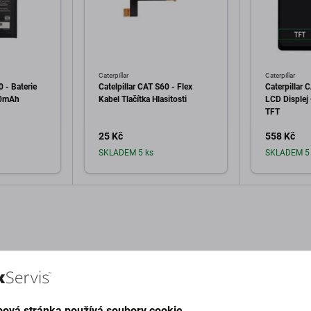
Caterpillar
Caterpillar
0 - Baterie
Catelpillar CAT S60 - Flex
Caterpillar
00mAh
Kabel Tlačítka Hlasitosti
LCD Displej
TFT
25 Kč
558 Kč
SKLADEM 5 ks
SKLADEM 5 
o košíku
Přidat do košíku
Při
ová stránka používá soubory cookie