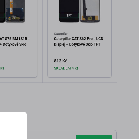
Caterpillar
Caterpil
 CAT S75 BM1S1B -
Caterpillar CAT S62 Pro - LCD
Caterp
 + Dotykové Sklo
Displej + Dotykové Sklo TFT
sklo
812 Kč
25 K
ks
SKLADEM 4 ks
Sklad
dat do košíku
Přidat do košíku