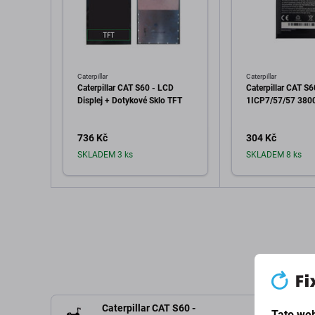
Caterpillar
Caterpillar
Caterpillar CAT S60 - LCD
Caterpillar CAT S6
Displej + Dotykové Sklo TFT
1ICP7/57/57 38
736 Kč
304 Kč
SKLADEM 3 ks
SKLADEM 8 ks
Přidat do košíku
Přidat d
Caterpillar CAT S60 -
Tato web