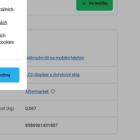
Do košíku
iálních
dách
ích
ikace
cookies
Náhradní díl na mobilní telefon
LCD displeje a dotykové skla
echny
Aftermarket
st (kg)
0,067
8586961431807