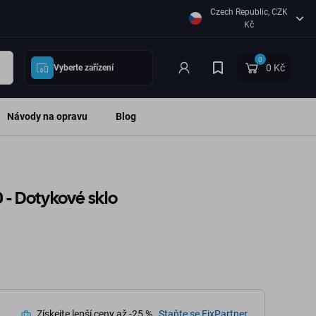
Czech Republic, CZK
Kč
0
0 Kč
Vyberte zařízení
Návody na opravu
Blog
 - Dotykové sklo
Získejte lepší ceny až -25 %.
Staňte se FixPartner