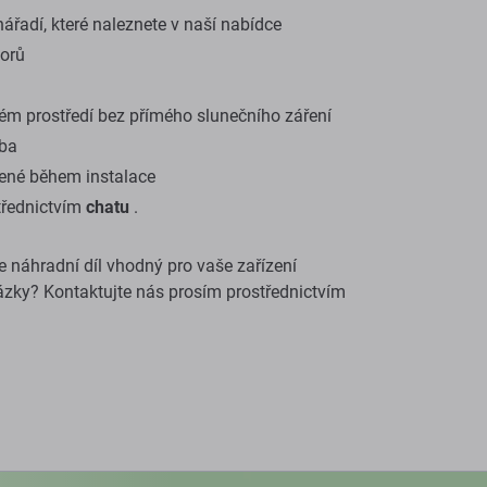
ářadí, které naleznete v naší nabídce
torů
ém prostředí bez přímého slunečního záření
oba
ené během instalace
třednictvím
chatu
.
te náhradní díl vhodný pro vaše zařízení
ázky? Kontaktujte nás prosím prostřednictvím