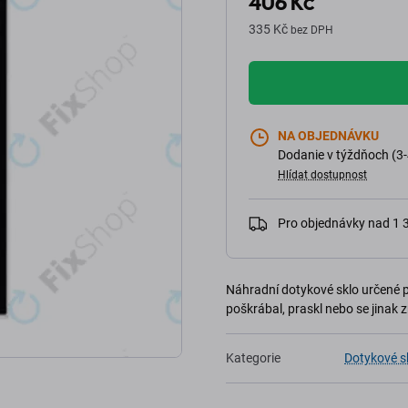
406 Kč
335 Kč
bez DPH
NA OBJEDNÁVKU
Dodanie v týždňoch (3-
Hlídat dostupnost
Pro objednávky nad 1
Náhradní dotykové sklo určené p
poškrábal, praskl nebo se jinak 
Kategorie
Dotykové s