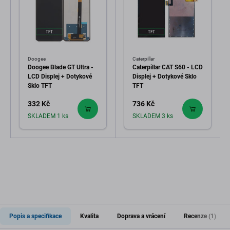
Doogee
Caterpillar
Doogee Blade GT Ultra -
Caterpillar CAT S60 - LCD
LCD Displej + Dotykové
Displej + Dotykové Sklo
Sklo TFT
TFT
332 Kč
736 Kč
SKLADEM 1 ks
SKLADEM 3 ks
Popis a specifikace
Kvalita
Doprava a vrácení
Recenze (1)