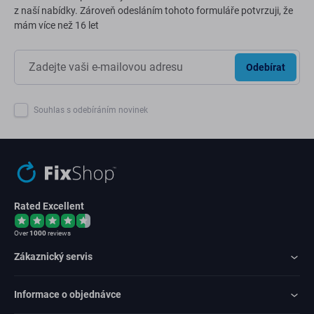
z naší nabídky. Zároveň odesláním tohoto formuláře potvrzuji, že
mám více než 16 let
Odebírat
Souhlas s odebíráním novinek
Rated Excellent
Over
1000
reviews
Zákaznický servis
Informace o objednávce