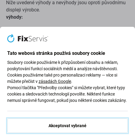
Níže uvedené výhody a nevýhody jsou oproti původnímu
displeji výrobce.
výhody:
Nízká cena
Použití technologie LCD
Tato webová stránka používá soubory cookie
Nevýhody:
Soubory cookie používáme k přizpůsobení obsahu a reklam,
poskytování funkcí sociálních médií a analýze návštěvnosti.
Menší zobrazovací plocha
Cookies používáme také pro personalizaci reklamy — více si
Mírně vyšší spodní okraj
můžete přečíst v
zásadách Google
.
Nelze zobrazit skutečnou černou
Pomocí tlačítka "Předvolby cookies" si můžete vybrat, které typy
cookies a sledovacích technologií povolíte. Některé funkce
Snížený jas
nemusí správně fungovat, pokud jsou některé cookies zakázány.
Nižší rozlišení
Nižší spolehlivost
Širší rám kolem displeje
Akceptovat vybrané
Nepodporuje Vždy na displeji*