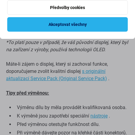
Vyšší spotřeba baterie ve srovnání s Aftermarket
Předvolby cookies
PRO a originálním displejem*
Silnější zobrazovací panel ve srovnání s Aftermarket
Akceptovat všechny
PRO a originálním displejem*
*To platí pouze v případě, že váš původní displej, který byl
na zařízení z výroby, používá technologii OLED.
Máte-li zájem o displej, který si zachoval funkce,
doporučujeme zvolit kvalitní displej
s originální
aktualizací Service Pack (Original Service Pack)
.
Tipy před výměnou:
Výměnu dílu by měla provádět kvalifikovaná osoba.
K výměně jsou zapotřebí speciální
nástroje
.
Před výměnou otestujte funkčnost dílu.
Při výměně dávejte pozor na křehké části konektorů.