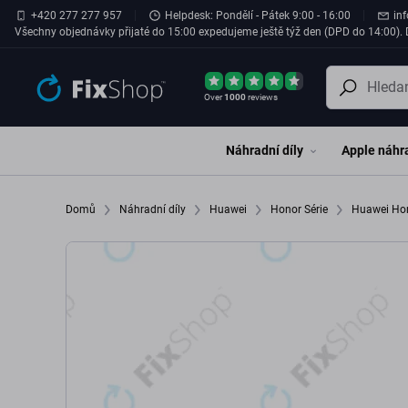
Přeskočit na hlavní obsah
+420 277 277 957
Helpdesk: Pondělí - Pátek 9:00 - 16:00
in
Všechny objednávky přijaté do 15:00 expedujeme ještě týž den (DPD do 14:00). D
Over
1000
reviews
Náhradní díly
Apple náhra
Domů
Náhradní díly
Huawei
Honor Série
Huawei Ho