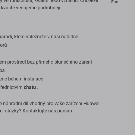
ve funkčnosti, kvalitě nebo vzhledu. Chcete-li
Ean
e kvalitě věnujeme podrobněji.
ářadí, které naleznete v naší nabídce
torů
ém prostředí bez přímého slunečního záření
oba
ené během instalace
třednictvím
chatu
.
ste náhradní díl vhodný pro vaše zařízení Huawei
cí otázky? Kontaktujte nás prosím