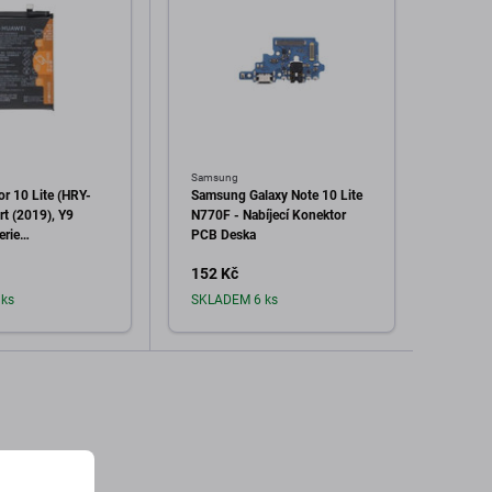
Samsung
Xiaomi
r 10 Lite (HRY-
Samsung Galaxy Note 10 Lite
Xiaomi
rt (2019), Y9
N770F - Nabíjecí Konektor
Nabíj
erie
PCB Deska
CW 3400mAh -
152 Kč
126 
24022770 Genuine
k
ks
SKLADEM 6 ks
Sklad
dat do košíku
Přidat do košíku