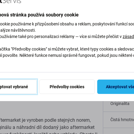
ová stránka používá soubory cookie
Popis a specifikace
Kvalita
Doprava a vrácení
ookie používáme k přizpůsobení obsahu a reklam, poskytování funkcí soc
nalýze návštěvnosti.
oužíváme také pro personalizaci reklamy — více si můžete přečíst v
zása
nektor Jack PCB deska
čítka "Předvolby cookies" si můžete vybrat, které typy cookies a sledovac
Specif
ií povolíte. Některé funkce nemusí správně fungovat, pokud jsou některé 
te HRY-LX1T
.
Typ zařízení
X1T přestalo
nabíjet
, je to
součást
, kterou
ptovat vybrané
Předvolby cookies
Akceptovat vš
Kategorie
Originalita
ftermarket je vyroben podle stejných norem,
Čistá hmotno
riginálu a náhradní díl dodaný jako aftermarket