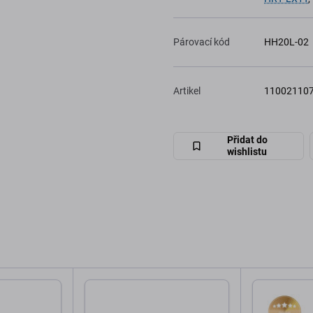
Párovací kód
HH20L-02
Artikel
11002110
Přidat do
wishlistu