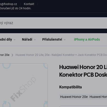
fo@fixshop.cz
Kontakt
oručení již do 24 hodin.
dní díly
Nářadí
Příslušenství
iPhony a AirPods
nor 20e
Huawei Honor 20 Lite, 20e - Nabíjecí Konektor + Jack Konektor PCB D
Huawei Honor 20 Li
Konektor PCB Dos
Kompatibilita
Huawei Honor 20e
Huawei Hon