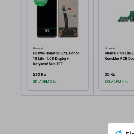
Huawei
Huawei
Huawei Honor 20 Lite, Honor
Huawei P40 Lite E 
10 Lite - LCD Displej +
Konektor PCB De
Dotykové Sklo TFT
532 Kč
25 Kč
SKLADEM 2 ks
SKLADEM 4 ks
Přidat do košíku
Přidat d