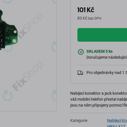
101 Kč
83 Kč
bez DPH
SKLADEM 5 ks
Doručujeme následující
Pro objednávky nad 1
Nabíjecí konektor a jack konekt
váš mobilní telefon přestal nabíje
jsou na něm připojeny pomocí fle
Kategorie
Nabíjecí K
HRY-LX1T