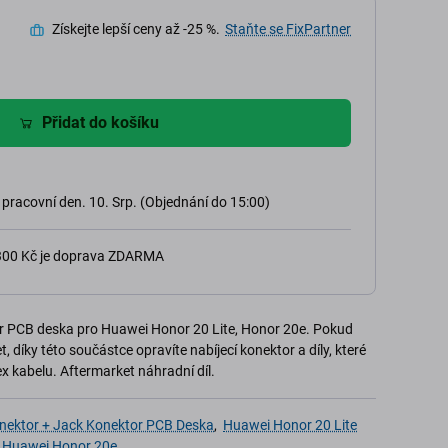
Získejte lepší ceny až -25 %.
Staňte se FixPartner
Přidat do košíku
 pracovní den. 10. Srp. (Objednání do 15:00)
 300 Kč je doprava ZDARMA
or PCB deska pro Huawei Honor 20 Lite, Honor 20e. Pokud
t, díky této součástce opravíte nabíjecí konektor a díly, které
x kabelu. Aftermarket náhradní díl.
onektor + Jack Konektor PCB Deska
,
Huawei Honor 20 Lite
,
Huawei Honor 20e