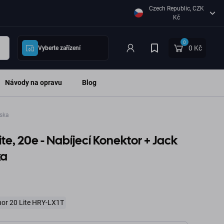
Czech Republic, CZK
Kč
0
0 Kč
Vyberte zařízení
Návody na opravu
Blog
oska
te, 20e - Nabíjecí Konektor + Jack
ka
or 20 Lite HRY-LX1T