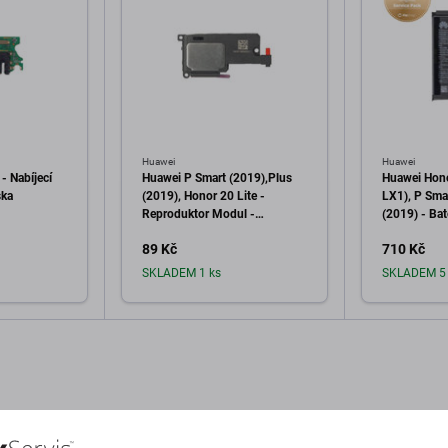
Huawei
Huawei
- Nabíjecí
Huawei P Smart (2019),Plus
Huawei Hono
ska
(2019), Honor 20 Lite -
LX1), P Sma
Reproduktor Modul -
(2019) - Bat
22020333 Genuine Service
HB396286E
89 Kč
710 Kč
Pack
24022919, 
Service Pac
SKLADEM 1 ks
SKLADEM 5 
o košíku
Přidat do košíku
Při