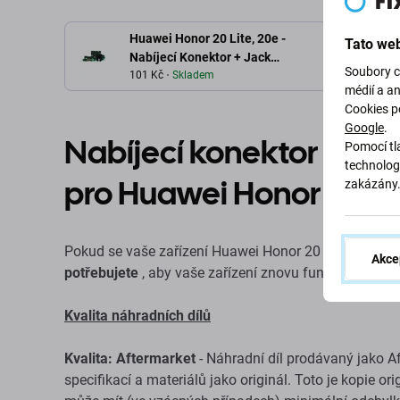
Huawei Honor 20 Lite, 20e -
Tato web
Nabíjecí Konektor + Jack
Soubory c
Konektor PCB Doska
101 Kč
Skladem
médií a a
Cookies p
Google
.
Nabíjecí konektor + ko
Pomocí tla
technolog
pro Huawei Honor 20 Li
zakázány
Pokud se vaše zařízení Huawei Honor 20 Lite HRY-L
Akce
potřebujete
, aby vaše zařízení znovu fungovalo.
Kvalita náhradních dílů
Kvalita: Aftermarket
- Náhradní díl prodávaný jako A
specifikací a materiálů jako originál. Toto je kopie o