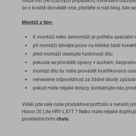
může mít (ve vzácných případech) minimální odchylky 
se o kvalitě dozvědět více, přečtěte si náš blog, kde s
Montáž a tipy:
K montáži nebo demontáži je potřeba speciální n
při montáži dávejte pozor na křehké části konek
před montáží otestujte funkčnost dílu
pokuste se provádět opravy v suchém, bezprašn
montáž dílu by měla provádět kvalifikovaná os
neneseme odpovědnost za žádné škody způsob
pokud máte nějaké dotazy, kontaktujte nás pros
Viděli jste celé naše produktové portfolio a nenašli j
Honor 20 Lite HRY-LX1T ? Nebo máte nějaké doplňují
prostřednictvím
chatu
.