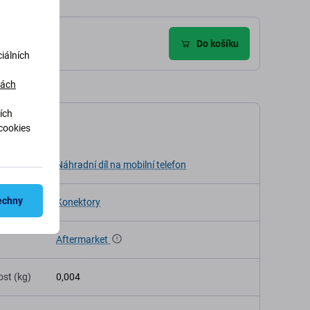
Do košíku
iálních
dách
ích
ikace
cookies
Náhradní díl na mobilní telefon
echny
Konektory
Aftermarket
st (kg)
0,004