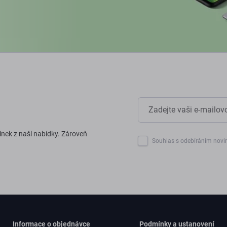
inek z naší nabídky. Zároveň
Souhlas s odebíráním novi
Informace o objednávce
Podmínky a ustanovení