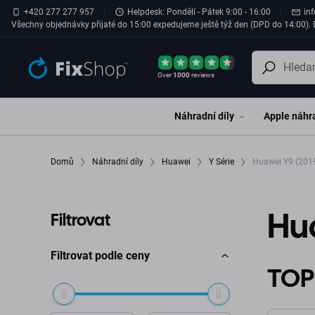
Přeskočit na hlavní obsah
+420 277 277 957
Helpdesk: Pondělí - Pátek 9:00 - 16:00
in
Všechny objednávky přijaté do 15:00 expedujeme ještě týž den (DPD do 14:00). D
Over
1000
reviews
Náhradní díly
Apple náhra
Domů
Náhradní díly
Huawei
Y Série
Huawei Y9 (201
Hua
Filtrovat
Filtrovat podle ceny
TOP