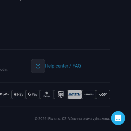
Help center / FAQ
odin.
© 2026 iFix s.r.o. CZ. Všechna práva vyhrazena.