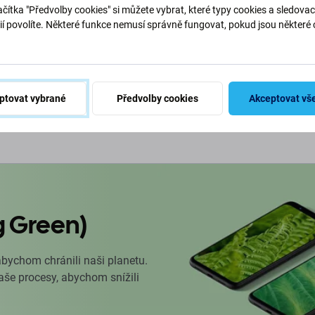
19, 24022770
čítka "Předvolby cookies" si můžete vybrat, které typy cookies a sledovac
 Service Pack
ií povolíte. Některé funkce nemusí správně fungovat, pokud jsou některé 
.
M 5 ks
o košíku
ptovat vybrané
Předvolby cookies
Akceptovat vš
g Green)
abychom chránili naši planetu.
naše procesy, abychom snížili