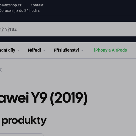
fo@fixshop.cz
Kontakt
oručení již do 24 hodin.
dní díly
Nářadí
Příslušenství
iPhony a AirPods
9)
wei Y9 (2019)
 produkty