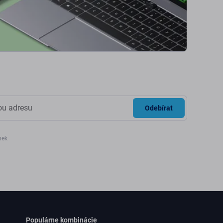
Odebírat
nek
Populárne kombinácie