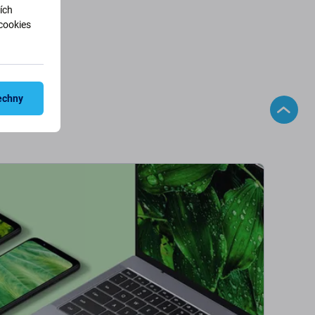
ích
cookies
echny