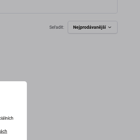
Seřadit:
Nejprodávanější
iálních
dách