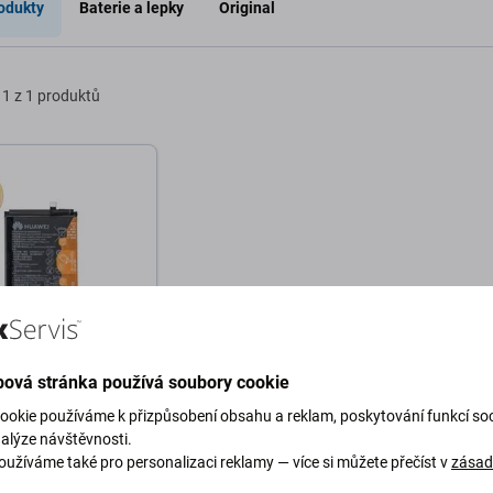
odukty
Baterie a lepky
Original
1 z 1 produktů
ová stránka používá soubory cookie
Honor 10 Lite
ookie používáme k přizpůsobení obsahu a reklam, poskytování funkcí soc
X1), P Smart
nalýze návštěvnosti.
 Y9 (2019) - Baterie
oužíváme také pro personalizaci reklamy — více si můžete přečíst v
zása
286ECW 3400mAh -