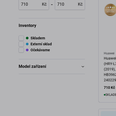
-
Kč
Kč
Inventory
Skladem
Externí sklad
Očekávame
Huawei
Huawei 
(HRY-L
Model zařízení
(2019),
HB396
240229
Genuine
710 Kč
SKLADE
D