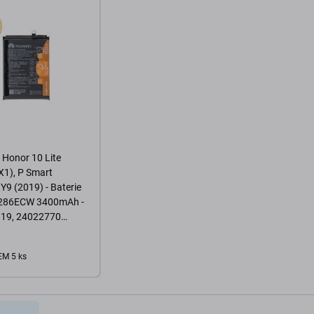
Honor 10 Lite
X1), P Smart
 Y9 (2019) - Baterie
286ECW 3400mAh -
19, 24022770
 Service Pack
M 5 ks
o košíku