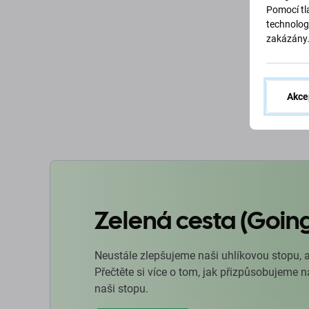
240229
Pomocí tla
Genuine
710 Kč
technolog
zakázány
SKLADE
D
Akce
Zelená cesta (Goin
Neustále zlepšujeme naši uhlíkovou stopu, 
Přečtěte si více o tom, jak přizpůsobujeme 
naši stopu.