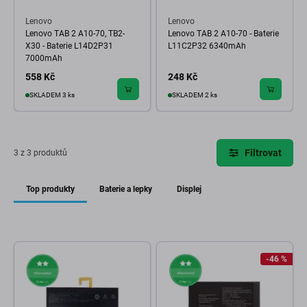
Lenovo
Lenovo
Lenovo TAB 2 A10-70, TB2-
Lenovo TAB 2 A10-70 - Baterie
X30 - Baterie L14D2P31
L11C2P32 6340mAh
7000mAh
558 Kč
248 Kč
SKLADEM 3 ks
SKLADEM 2 ks
Filtrovat
3 z 3 produktů
Top produkty
Baterie a lepky
Displej
-46 %