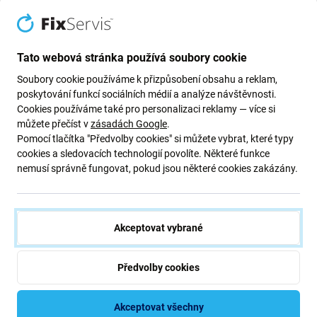
Lenovo
Lenovo TAB 2 A10-70 - LCD
Displej + Dotykové Sklo + Rám
(Black) TFT
Tato webová stránka používá soubory cookie
888 Kč
Soubory cookie používáme k přizpůsobení obsahu a reklam,
NA OBJEDNÁVKU
poskytování funkcí sociálních médií a analýze návštěvnosti.
Cookies používáme také pro personalizaci reklamy — více si
můžete přečíst v
zásadách Google
.
Pomocí tlačítka "Předvolby cookies" si můžete vybrat, které typy
cookies a sledovacích technologií povolíte. Některé funkce
nemusí správně fungovat, pokud jsou některé cookies zakázány.
Akceptovat vybrané
Předvolby cookies
Akceptovat všechny
Zelená cesta (Going Green)