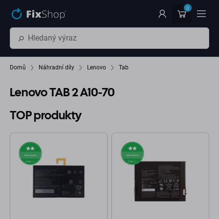
Přeskočit na hlavní obsah
0
Domů
Náhradní díly
Lenovo
Tab
Lenovo TAB 2 A10-70
TOP produkty