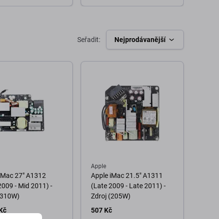
o košíku
Do košíku
Seřadit:
Nejprodávanější
Apple
iMac 27" A1312
Apple iMac 21.5" A1311
2009 - Mid 2011) -
(Late 2009 - Late 2011) -
(310W)
Zdroj (205W)
Kč
507 Kč