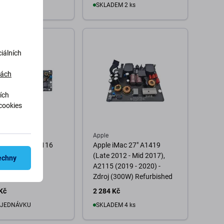
EM 4 ks
SKLADEM 2 ks
o košíku
Do košíku
iálních
dách
ích
cookies
Apple
iMac 21.5" A2116
Apple iMac 27" A1419
 - Zdroj
(Late 2012 - Mid 2017),
echny
A2115 (2019 - 2020) -
Zdroj (300W) Refurbished
Kč
2 284 Kč
BJEDNÁVKU
SKLADEM 4 ks