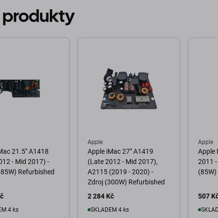
 produkty
Apple
Apple
Mac 21.5" A1418
Apple iMac 27" A1419
Apple 
012 - Mid 2017) -
(Late 2012 - Mid 2017),
2011 -
185W) Refurbished
A2115 (2019 - 2020) -
(85W) 
Zdroj (300W) Refurbished
Kč
2 284 Kč
507 K
M 4 ks
SKLADEM 4 ks
SKLAD