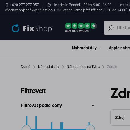
Přeskočit na hlavní obsah
+420 277 277 957
Helpdesk: Pondělí - Pátek 9:00 - 16:00
in
Všechny objednávky přijaté do 15:00 expedujeme ještě týž den (DPD do 14:00). D
Over
1000
reviews
Náhradní díly
Apple náhra
Domů
Náhradní díly
Náhradní díl na iMac
Zdroje
Zd
Filtrovat
Filtrovat podle ceny
Zdroj