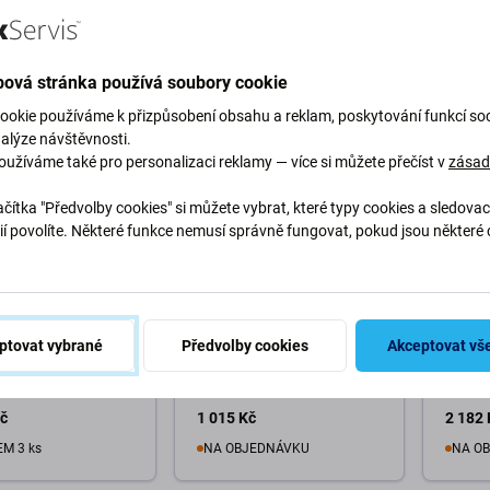
M 4 ks
SKLADEM 3 ks
SKLAD
o košíku
Do košíku
D
ová stránka používá soubory cookie
ookie používáme k přizpůsobení obsahu a reklam, poskytování funkcí soc
nalýze návštěvnosti.
oužíváme také pro personalizaci reklamy — více si můžete přečíst v
zása
čítka "Předvolby cookies" si můžete vybrat, které typy cookies a sledovac
ií povolíte. Některé funkce nemusí správně fungovat, pokud jsou některé 
.
Apple
Apple
iMac 27" A1862
Apple iMac 20" A1224
Apple 
017) - Zdroj (500W)
(Early 2008 - Mid 2009) -
(2019)
ptovat vybrané
Předvolby cookies
Akceptovat vš
Zdroj (180W)
Kč
1 015 Kč
2 182 
M 3 ks
NA OBJEDNÁVKU
NA O