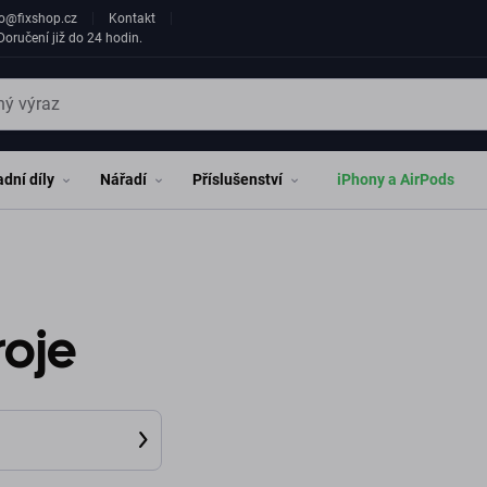
fo@fixshop.cz
Kontakt
oručení již do 24 hodin.
dní díly
Nářadí
Příslušenství
iPhony a AirPods
roje