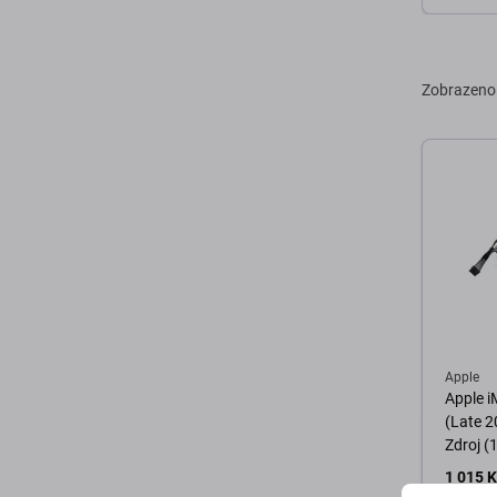
D
Zobrazeno
Apple
Apple i
(Late 2
Zdroj (
1 015 