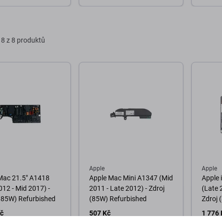
o košíku
Do košíku
D
8 z 8 produktů
Apple
Apple
Mac 21.5" A1418
Apple Mac Mini A1347 (Mid
Apple 
012 - Mid 2017) -
2011 - Late 2012) - Zdroj
(Late 
185W) Refurbished
(85W) Refurbished
Zdroj 
Kč
507 Kč
1 776 