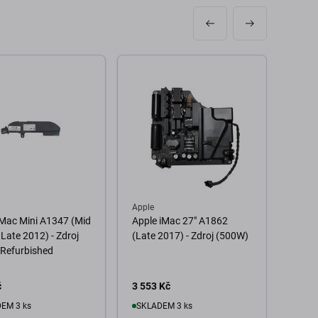
Apple
Apple
Mac Mini A1347 (Mid
Apple iMac 27" A1862
Apple
 Late 2012) - Zdroj
(Late 2017) - Zdroj (500W)
(Late
Refurbished
Zdroj
č
3 553 Kč
1 776
EM 3 ks
SKLADEM 3 ks