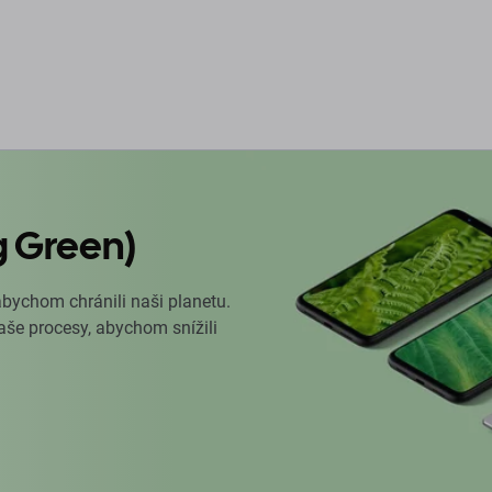
o košíku
Do košíku
D
g Green)
abychom chránili naši planetu.
naše procesy, abychom snížili