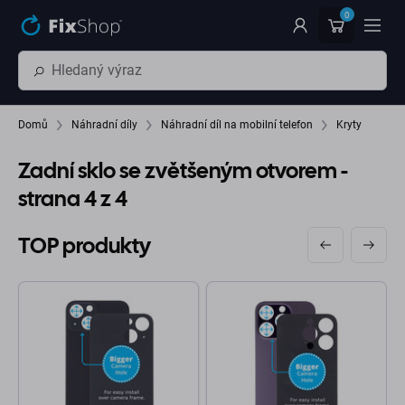
Přeskočit na hlavní obsah
0
Domů
Náhradní díly
Náhradní díl na mobilní telefon
Kryty
Zadní sklo se zvětšeným otvorem
-
strana 4 z 4
TOP produkty