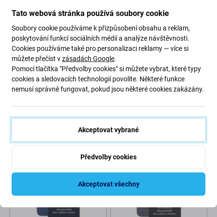
Tato webová stránka používá soubory cookie
Soubory cookie používáme k přizpůsobení obsahu a reklam,
poskytování funkcí sociálních médií a analýze návštěvnosti.
Cookies používáme také pro personalizaci reklamy — více si
můžete přečíst v
zásadách Google
.
Apple
Apple
Pomocí tlačítka "Předvolby cookies" si můžete vybrat, které typy
Apple iPhone SE (3rd Gen
Apple iPhone 15 Pro - Sklo
cookies a sledovacích technologií povolíte. Některé funkce
2022) - Sklo Zadního
Zadního Housingu se
Housingu se Zvětšeným
Zvětšeným Otvorem na
nemusí správně fungovat, pokud jsou některé cookies zakázány.
Otvorem na Kameru (Starlight)
Kameru (Black Titanium)
88 Kč
51 Kč
NA OBJEDNÁVKU
SKLADEM 10+ ks
Akceptovat vybrané
Předvolby cookies
Akceptovat všechny