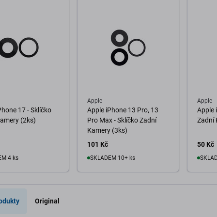
Apple
Apple
Phone 17 - Sklíčko
Apple iPhone 13 Pro, 13
Apple 
Kamery (2ks)
Pro Max - Sklíčko Zadní
Zadní
Kamery (3ks)
101 Kč
50 Kč
M 4 ks
SKLADEM 10+ ks
SKLAD
o košíku
Do košíku
D
odukty
Original