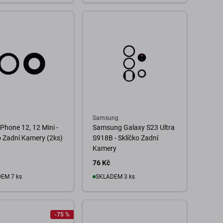
o košíku
Do košíku
Samsung
iPhone 12, 12 Mini -
Samsung Galaxy S23 Ultra
o Zadní Kamery (2ks)
S918B - Sklíčko Zadní
Kamery
76 Kč
EM 7 ks
SKLADEM 3 ks
o košíku
Do košíku
-75 %