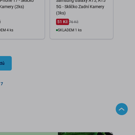
iPhone 17 - Sklíčko
Samsung Galaxy A15, A15
Kamery (2ks)
5G - Sklíčko Zadní Kamery
(3ks)
č
51 Kč
76 Kč
EM 4 ks
SKLADEM 1 ks
o košíku
Do košíku
ktů
17