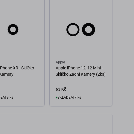
Apple
Apple
iPhone XR - Sklíčko
Apple iPhone 12, 12 Mini -
Apple
 Kamery
Sklíčko Zadní Kamery (2ks)
Zadní
63 Kč
50 Kč
EM 9 ks
SKLADEM 7 ks
o košíku
Do košíku