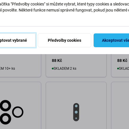
čítka "Předvolby cookies" si můžete vybrat, které typy cookies a sledovac
ií povolíte. Některé funkce nemusí správně fungovat, pokud jsou některé 
.
Apple
Samsu
Phone 16 Pro -
Apple iPhone 15 Pro -
Samsu
ptovat vybrané
Předvolby cookies
Akceptovat vš
 Zadní Kamery (3ks)
Sklíčko Zadní Kamery (3ks)
A546B 
Kamer
88 Kč
88 Kč
M 10+ ks
SKLADEM 2 ks
SKLAD
o košíku
Do košíku
D