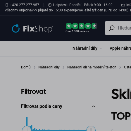
Přeskočit na hlavní obsah
+420 277 277 957
Helpdesk: Pondělí - Pátek 9:00 - 16:00
in
Všechny objednávky přijaté do 15:00 expedujeme ještě týž den (DPD do 14:00). D
Over
1000
reviews
Náhradní díly
Apple náhra
Domů
Náhradní díly
Náhradní díl na mobilní telefon
Osta
Sk
Filtrovat
Filtrovat podle ceny
TOP