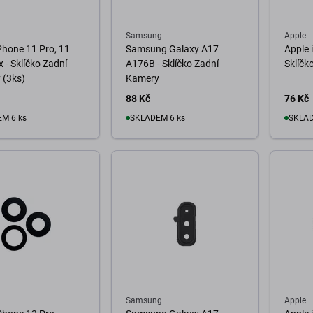
Samsung
Apple
Phone 11 Pro, 11
Samsung Galaxy A17
Apple 
 - Sklíčko Zadní
A176B - Sklíčko Zadní
Sklíčk
 (3ks)
Kamery
88 Kč
76 Kč
M 6 ks
SKLADEM 6 ks
SKLAD
o košíku
Do košíku
D
Samsung
Apple