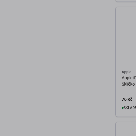
D
Apple
Apple i
Sklíčko
76 Kč
SKLADE
D