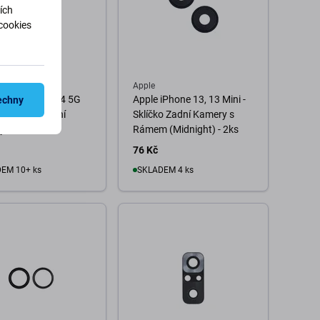
ích
cookies
ng
Apple
ng Galaxy A54 5G
Apple iPhone 13, 13 Mini -
echny
- Sklíčko Zadní
Sklíčko Zadní Kamery s
y
Rámem (Midnight) - 2ks
76 Kč
EM 10+ ks
SKLADEM 4 ks
o košíku
Do košíku