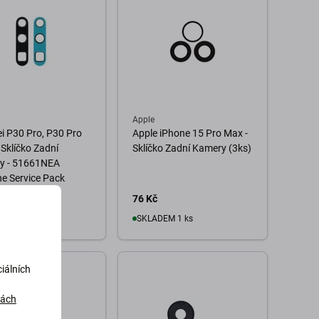
Apple
 P30 Pro, P30 Pro
Apple iPhone 15 Pro Max -
 Sklíčko Zadní
Sklíčko Zadní Kamery (3ks)
y - 51661NEA
e Service Pack
76 Kč
101 Kč
EM 10+ ks
SKLADEM 1 ks
o košíku
Do košíku
iálních
dách