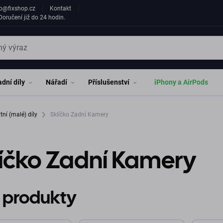
fo@fixshop.cz
Kontakt
oručení již do 24 hodin.
dní díly
Nářadí
Příslušenství
iPhony a AirPods
tní (malé) díly
Sklíčko Zadní Kamery
líčko Zadní Kamery
 produkty