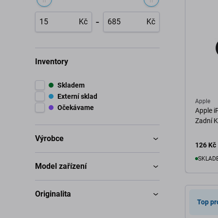
-
Kč
Kč
Inventory
Skladem
Externí sklad
Apple
Očekávame
Apple i
Zadní 
Výrobce
126 Kč
SKLADE
Model zařízení
D
Originalita
Top pr