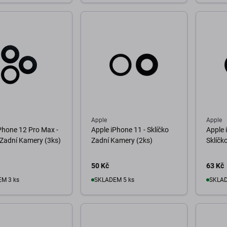
Do košíku
D
o košíku
Apple
Apple
Phone 12 Pro Max -
Apple iPhone 11 - Sklíčko
Apple 
 Zadní Kamery (3ks)
Zadní Kamery (2ks)
Sklíčk
50 Kč
63 Kč
M 3 ks
SKLADEM 5 ks
SKLAD
o košíku
Do košíku
D