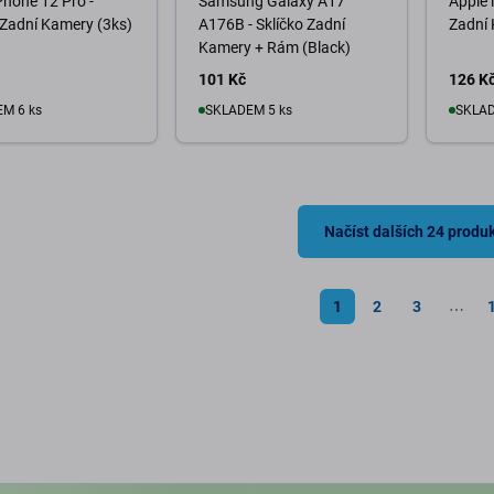
Phone 12 Pro -
Samsung Galaxy A17
Apple 
 Zadní Kamery (3ks)
A176B - Sklíčko Zadní
Zadní 
Kamery + Rám (Black)
101 Kč
126 K
M 6 ks
SKLADEM 5 ks
SKLAD
o košíku
Do košíku
D
Načíst dalších 24 produ
1
2
3
⋯