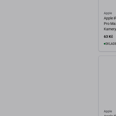
Apple
Apple i
Pro Max
Kamery
63 Kč
SKLADE
D
Apple