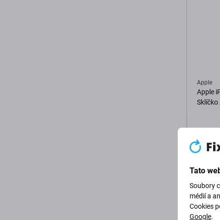
Apple
Apple i
Sklíčko
76 Kč
SKLADE
Tato web
D
Soubory c
médií a a
Cookies p
Google
.