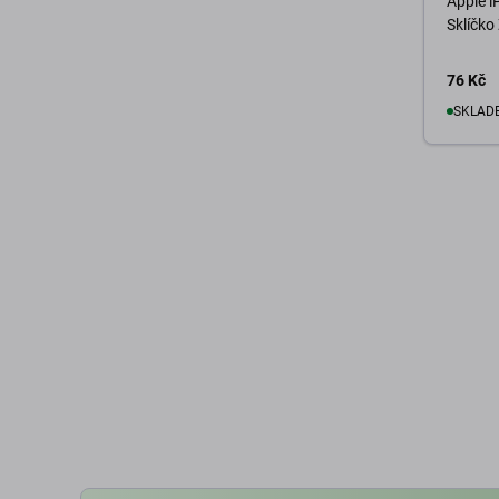
Apple i
Sklíčko
76 Kč
SKLADE
D