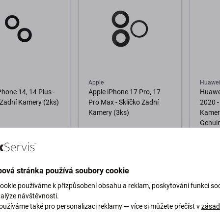
Apple
Huawei
Phone 14, 14 Plus -
Apple iPhone 17 Pro, 17
Huawei
 Zadní Kamery (2ks)
Pro Max - Sklíčko Zadní
2020 -
Kamery (3ks)
Kamer
Genuin
126 Kč
25 Kč
M 9 ks
SKLADEM 5 ks
SKLAD
ová stránka používá soubory cookie
o košíku
Do košíku
D
ookie používáme k přizpůsobení obsahu a reklam, poskytování funkcí soc
nalýze návštěvnosti.
oužíváme také pro personalizaci reklamy — více si můžete přečíst v
zása