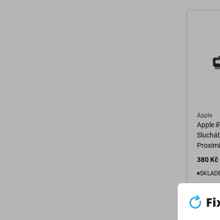
Apple
Apple i
Sluchát
Proximi
380 Kč
SKLADE
D