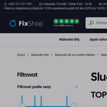
Přeskočit na hlavní obsah
+420 277 277 957
Helpdesk: Pondělí - Pátek 9:00 - 16:00
in
Všechny objednávky přijaté do 15:00 expedujeme ještě týž den (DPD do 14:00). D
Over
1000
reviews
Náhradní díly
Apple náhra
Domů
Náhradní díly
Náhradní díl na mobilní telefon
Repr
Slu
Filtrovat
Filtrovat podle ceny
TOP