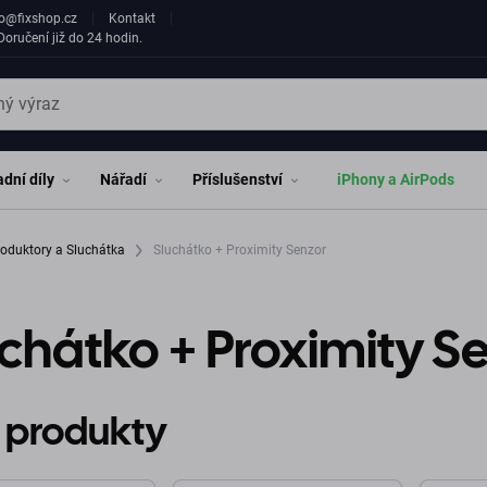
fo@fixshop.cz
Kontakt
oručení již do 24 hodin.
dní díly
Nářadí
Příslušenství
iPhony a AirPods
oduktory a Sluchátka
Sluchátko + Proximity Senzor
chátko + Proximity S
 produkty