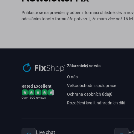
Přihlaste se na pravidelný odběr informací ohledně slev a nov
odesláním tohoto formuláře potvrzuji, že mám více než 16 let
Zákaznický servis
O nás
Velkoobchodní spolupráce
Rated Excellent
Ochrana osobních údajů
Over
1000
reviews
Rozdělení kvalit náhradních dílů
Live chat
+4