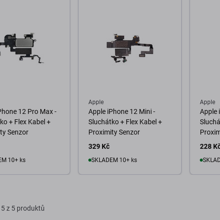
Apple
Apple
Phone 12 Pro Max -
Apple iPhone 12 Mini -
Apple 
ko + Flex Kabel +
Sluchátko + Flex Kabel +
Sluchá
ty Senzor
Proximity Senzor
Proxim
329 Kč
228 K
M 10+ ks
SKLADEM 10+ ks
SKLAD
o košíku
Do košíku
D
5 z 5 produktů