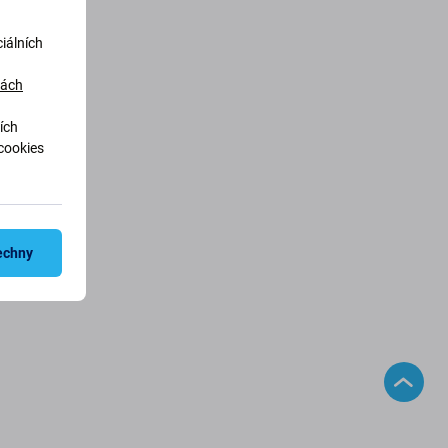
iálních
dách
ích
cookies
echny