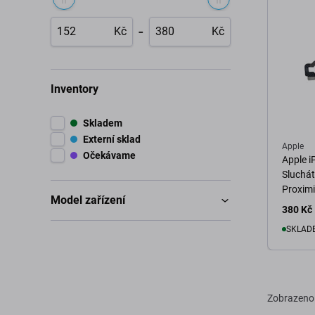
-
Kč
Kč
Inventory
Skladem
Externí sklad
Apple
Očekávame
Apple i
Sluchát
Proximi
Model zařízení
380 Kč
SKLADE
D
Zobrazeno