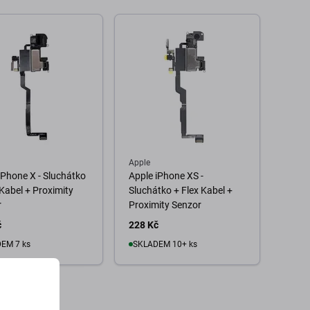
Apple
iPhone X - Sluchátko
Apple iPhone XS -
 Kabel + Proximity
Sluchátko + Flex Kabel +
r
Proximity Senzor
č
228 Kč
EM 7 ks
SKLADEM 10+ ks
o košíku
Do košíku