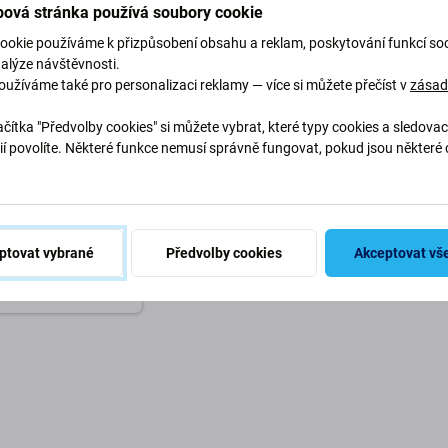
ová stránka používá soubory cookie
ookie používáme k přizpůsobení obsahu a reklam, poskytování funkcí soc
nalýze návštěvnosti.
oužíváme také pro personalizaci reklamy — více si můžete přečíst v
zása
čítka "Předvolby cookies" si můžete vybrat, které typy cookies a sledovac
ií povolíte. Některé funkce nemusí správně fungovat, pokud jsou některé 
.
Phone XR -
ko + Flex Kabel +
ty Senzor
ptovat vybrané
Předvolby cookies
Akceptovat vš
M 10+ ks
o košíku