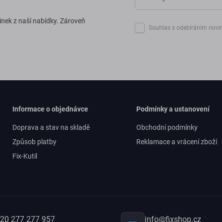
inek z naší nabídky. Zároveň
Souhlas s odebíráním novi
Informace o objednávce
Podmínky a ustanovení
Doprava a stav na skladě
Obchodní podmínky
Způsob platby
Reklamace a vrácení zboží
Fix-Kutil
20 277 277 957
info@fixshop.cz