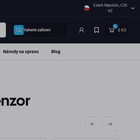
Czech Republic, CZK
Kč
0
0 Kč
Vyberte zařízení
Návody na opravu
Blog
enzor