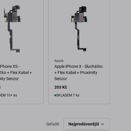
Apple
Apple
iPhone XS -
Apple iPhone X - Sluchátko
Apple
tko + Flex Kabel +
+ Flex Kabel + Proximity
Sluch
ity Senzor
Senzor
Proxi
č
203 Kč
152 
EM 10+ ks
SKLADEM 7 ks
o košíku
Do košíku
Seřadit:
Nejprodávanější