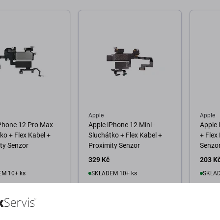
Apple
Apple
Phone 12 Pro Max -
Apple iPhone 12 Mini -
Apple 
ko + Flex Kabel +
Sluchátko + Flex Kabel +
+ Flex
ty Senzor
Proximity Senzor
Senzo
329 Kč
203 K
M 10+ ks
SKLADEM 10+ ks
SKLAD
o košíku
Do košíku
D