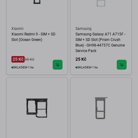
Xiaomi
Samsung
Xiaomi Redmi 9 - SIM + SD
Samsung Galaxy A71 A715F -
Slot (Ocean Green)
SIM + SD Slot (Prism Crush
Blue) - GH98-44757C Genuine
Service Pack
25 Kč
25 Kč
50 Kč
SKLADEM 1 ks
SKLADEM 1 ks