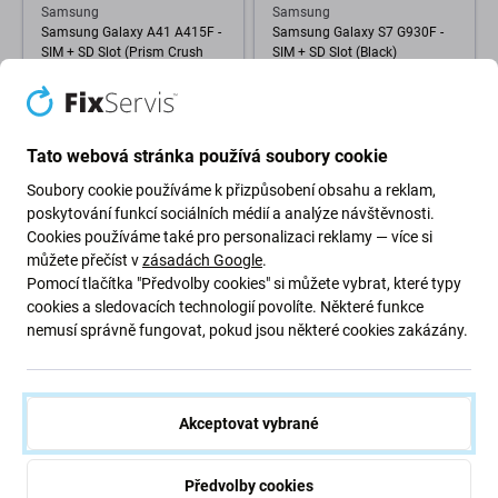
Samsung
Samsung
Samsung Galaxy A41 A415F -
Samsung Galaxy S7 G930F -
SIM + SD Slot (Prism Crush
SIM + SD Slot (Black)
Black) - GH98-45275A Genuine
Service Pack
76 Kč
50 Kč
Tato webová stránka používá soubory cookie
NA OBJEDNÁVKU
NA OBJEDNÁVKU
Soubory cookie používáme k přizpůsobení obsahu a reklam,
poskytování funkcí sociálních médií a analýze návštěvnosti.
Cookies používáme také pro personalizaci reklamy — více si
můžete přečíst v
zásadách Google
.
Pomocí tlačítka "Předvolby cookies" si můžete vybrat, které typy
cookies a sledovacích technologií povolíte. Některé funkce
nemusí správně fungovat, pokud jsou některé cookies zakázány.
Samsung
Samsung
Akceptovat vybrané
Samsung Galaxy S9 G960F -
Samsung Galaxy S9 Plus
SIM + SD Slot (Midnight Black)
G965F - SIM + SD Slot
(Midnight Black)
Předvolby cookies