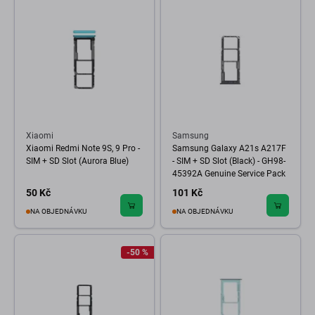
Xiaomi
Samsung
Xiaomi Redmi Note 9S, 9 Pro -
Samsung Galaxy A21s A217F
SIM + SD Slot (Aurora Blue)
- SIM + SD Slot (Black) - GH98-
45392A Genuine Service Pack
50 Kč
101 Kč
NA OBJEDNÁVKU
NA OBJEDNÁVKU
-50 %