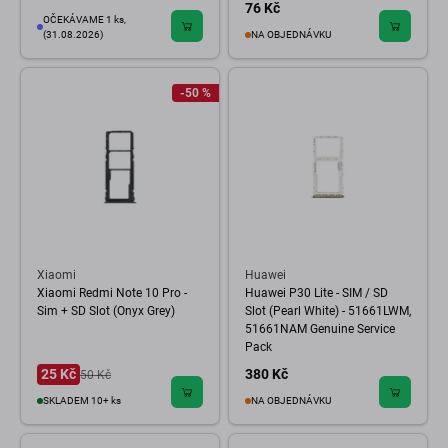
76 Kč
OČEKÁVAME 1 ks,
(31.08.2026)
NA OBJEDNÁVKU
-50 %
Xiaomi
Huawei
Xiaomi Redmi Note 10 Pro -
Huawei P30 Lite - SIM / SD
Sim + SD Slot (Onyx Grey)
Slot (Pearl White) - 51661LWM,
51661NAM Genuine Service
Pack
25 Kč
380 Kč
50 Kč
SKLADEM 10+ ks
NA OBJEDNÁVKU