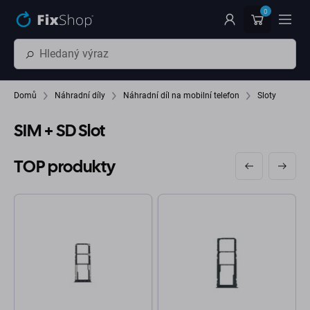
Přeskočit na hlavní obsah
0
Domů
Náhradní díly
Náhradní díl na mobilní telefon
Sloty
SIM + SD Slot
TOP produkty