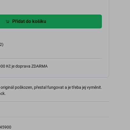
Přidat do košíku
2)
 300 Kč je doprava ZDARMA
originál poškozen, přestal fungovat a je třeba jej vyměnit.
ack.
045900