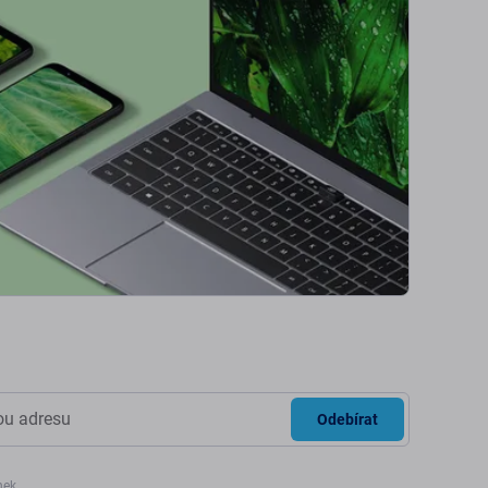
Odebírat
nek