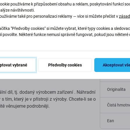
ookie používáme k přizpůsobení obsahu a reklam, poskytování funkcí soc
nalýze návštěvnosti.
oužíváme také pro personalizaci reklamy — více si můžete přečíst v
zása
čítka "Předvolby cookies" si můžete vybrat, které typy cookies a sledovac
ií povolíte. Některé funkce nemusí správně fungovat, pokud jsou některé 
.
Specif
učást
, kterou
potřebujete
, aby vaše zařízení
Typ zařízení
ptovat vybrané
Předvolby cookies
Akceptovat vš
Kategorie
Originalita
nální díl, tj. dodaný výrobcem zařízení . Náhradní
 tím, který je v přístroji z výroby. Chcete-li se o
Čistá hmotno
alitě věnujeme podrobněji.
Ean