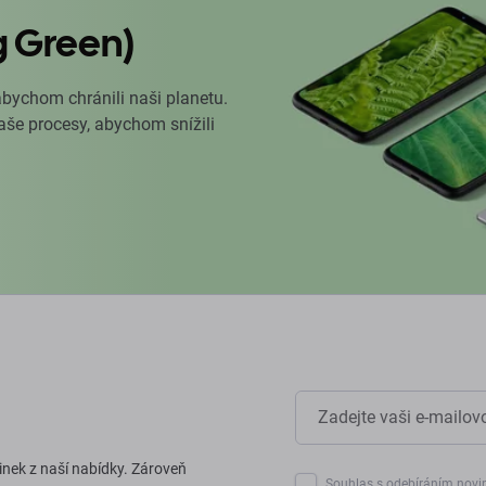
g Green)
abychom chránili naši planetu.
naše procesy, abychom snížili
inek z naší nabídky. Zároveň
Souhlas s odebíráním novi