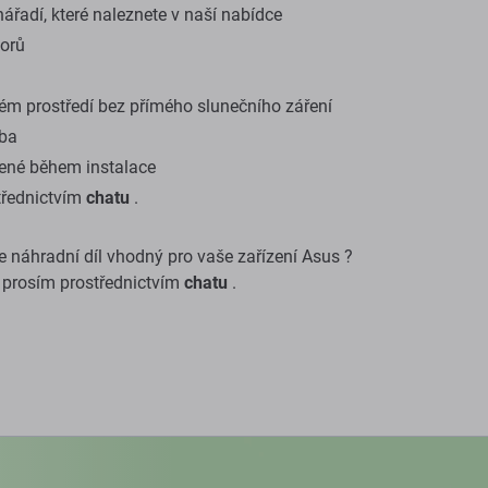
ářadí, které naleznete v naší nabídce
torů
ém prostředí bez přímého slunečního záření
oba
ené během instalace
třednictvím
chatu
.
ste náhradní díl vhodný pro vaše zařízení Asus ?
 prosím prostřednictvím
chatu
.