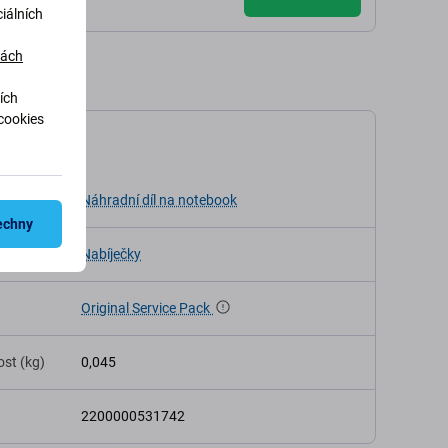
iálních
dách
ích
cookies
ikace
Náhradní díl na notebook
echny
Nabíječky
Original Service Pack
st (kg)
0,045
2200000531742