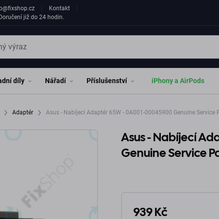
fo@fixshop.cz
Kontakt
oručení již do 24 hodin.
dní díly
Nářadí
Příslušenství
iPhony a AirPods
y
Adaptér
Asus - Nabíjecí Adaptér 65W - 0A001-00045900 Genuine Service 
Asus - Nabíjecí A
Genuine Service P
939 Kč