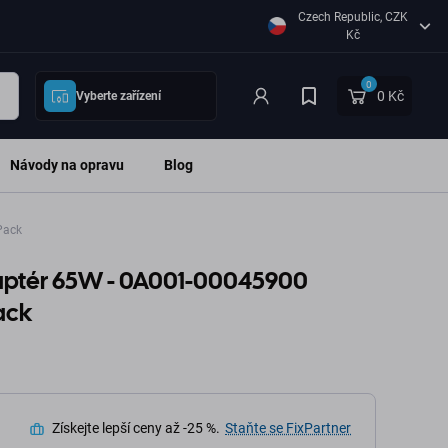
Czech Republic, CZK
Kč
0
0 Kč
Vyberte zařízení
Návody na opravu
Blog
Pack
daptér 65W - 0A001-00045900
ack
Získejte lepší ceny až -25 %.
Staňte se FixPartner