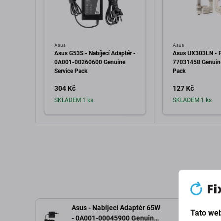
Asus
Asus
Asus G53S - Nabíjecí Adaptér -
Asus UX303LN - P
0A001-00260600 Genuine
77031458 Genuine
Service Pack
Pack
304 Kč
127 Kč
SKLADEM 1 ks
SKLADEM 1 ks
Přidat do košíku
Přidat d
Asus - Nabíjecí Adaptér 65W
Tato web
- 0A001-00045900 Genuine