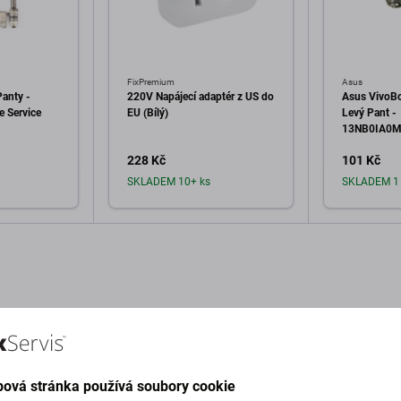
FixPremium
Asus
anty -
220V Napájecí adaptér z US do
Asus VivoB
 Service
EU (Bílý)
Levý Pant -
13NB0IA0M
Service Pac
228 Kč
101 Kč
SKLADEM 10+ ks
SKLADEM 1 
o košíku
Přidat do košíku
Při
ová stránka používá soubory cookie
Popis a specifikace
Kvalita
Doprava a vrácení
Recen