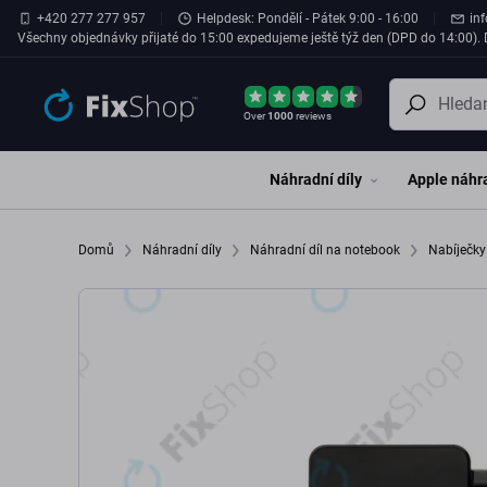
Přeskočit na hlavní obsah
+420 277 277 957
Helpdesk: Pondělí - Pátek 9:00 - 16:00
in
Všechny objednávky přijaté do 15:00 expedujeme ještě týž den (DPD do 14:00). D
Over
1000
reviews
Náhradní díly
Apple náhra
Domů
Náhradní díly
Náhradní díl na notebook
Nabíječk