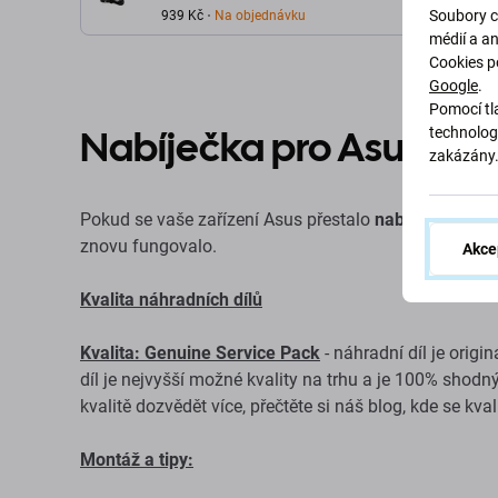
Soubory c
Service Pack
939 Kč
Na objednávku
médií a a
Cookies p
Google
.
Pomocí tla
Nabíječka pro Asus
technolog
zakázány
Pokud se vaše zařízení Asus přestalo
nabíjet
, je to
so
znovu fungovalo.
Akce
Kvalita náhradních dílů
Kvalita: Genuine Service Pack
- náhradní díl je origi
díl je nejvyšší možné kvality na trhu a je 100% shodný s
kvalitě dozvědět více, přečtěte si náš blog, kde se kv
Montáž a tipy: