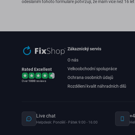
odesláním tohoto formuláře potvrzuji, že mám více než 16 let
Zákaznický servis
O nás
Velkoobchodní spolupráce
Rated Excellent
Ochrana osobních údajů
Over
1000
reviews
Rozdělení kvalit náhradních dílů
Live chat
+4
Helpdesk: Pondělí - Pátek 9:00 - 16:00
Hel