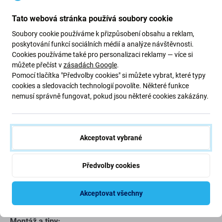
baterie je nafouknutá
Tato webová stránka používá soubory cookie
zařízení se rychle vybíjí
Soubory cookie používáme k přizpůsobení obsahu a reklam,
zařízení se přehřívá
poskytování funkcí sociálních médií a analýze návštěvnosti.
zařízení nelze nabít na 100 %
Cookies používáme také pro personalizaci reklamy — více si
zařízení neindikuje správně stav baterie
můžete přečíst v
zásadách Google
.
Pomocí tlačítka "Předvolby cookies" si můžete vybrat, které typy
cookies a sledovacích technologií povolíte. Některé funkce
Kvalita náhradních dílů
nemusí správně fungovat, pokud jsou některé cookies zakázány.
Kvalita: Aftermarket
- Náhradní díl prodávaný jako
Aftermarket je vyroben podle stejných norem, specifikací
a materiálů jako originál. Toto je kopie originálu a
Akceptovat vybrané
náhradní díl dodávaný jako Aftermarket může mít (ve
vzácných případech) minimální rozdíly ve funkčnosti,
Předvolby cookies
kvalitě nebo vzhledu. Chcete-li se dozvědět více o kvalitě,
přečtěte si náš blog, kde se na kvalitu zaměřujeme
Akceptovat všechny
podrobněji.
Montáž a tipy: