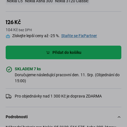
Nokia C5
Nokia Asha 300
Nokia 3120 Classic
126 Kč
104 Kč
bez DPH
Získejte lepší ceny až -25 %.
Staňte se FixPartner
Přidat do košíku
SKLADEM 7 ks
Doručujeme následující pracovní den. 11. Srp. (Objednání do
15:00)
Pro objednávky nad 1 300 Kč je doprava ZDARMA
Podrobnosti