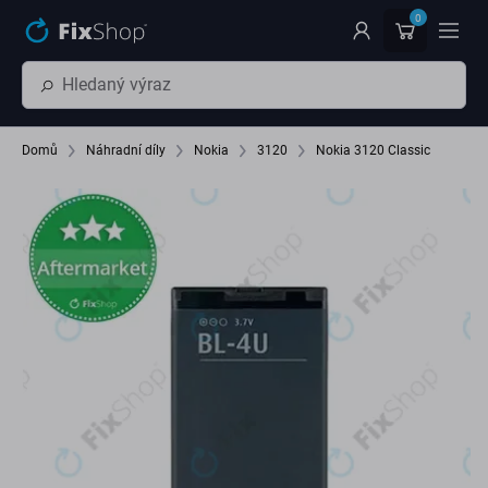
Přeskočit na hlavní obsah
0
Domů
Náhradní díly
Nokia
3120
Nokia 3120 Classic