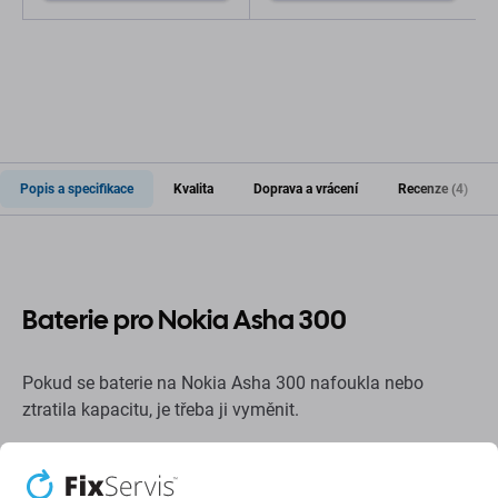
Popis a specifikace
Kvalita
Doprava a vrácení
Recenze (4)
Baterie pro Nokia Asha 300
Pokud se baterie na Nokia Asha 300 nafoukla nebo
ztratila kapacitu, je třeba ji vyměnit.
Kdy je potřeba vyměnit baterii?