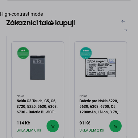
High-contrast mode
Zákazníci také kupují
Nokia
Nokia
Nokia C3 Touch, C5, C6,
Baterie pro Nokia 5220,
3720, 5220, 5630, 6303,
5630, 6303, 6700, C5,
6730 - Baterie BL-5CT
1200mAh, Li-Ion, 3.7V,
1050mAh
BL-5CT, HQ
114 Kč
91 Kč
SKLADEM 6 ks
SKLADEM 2 ks