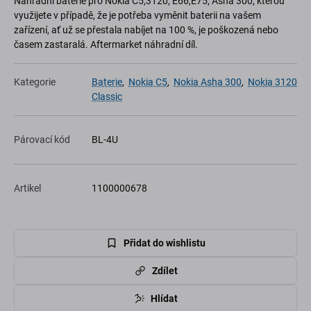
Náhradní baterie pro Nokia C5,3120, E66,E75, Asha 300, kterou
využijete v případě, že je potřeba vyměnit baterii na vašem
zařízení, ať už se přestala nabíjet na 100 %, je poškozená nebo
časem zastaralá. Aftermarket náhradní díl.
Kategorie
Baterie
,
Nokia C5
,
Nokia Asha 300
,
Nokia 3120
Classic
Párovací kód
BL-4U
Artikel
1100000678
Přidat do wishlistu
Zdílet
Hlídat