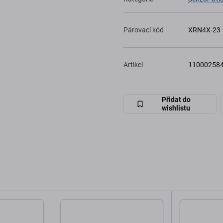
Párovací kód
XRN4X-23
Artikel
11000258
Přidat do
wishlistu