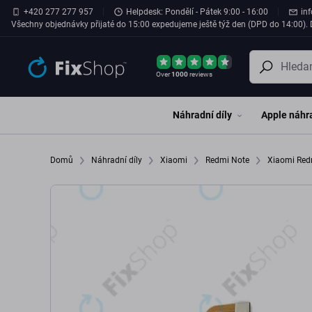
Přeskočit na hlavní obsah
+420 277 277 957
Helpdesk: Pondělí - Pátek 9:00 - 16:00
in
Všechny objednávky přijaté do 15:00 expedujeme ještě týž den (DPD do 14:00). D
Over
1000
reviews
Náhradní díly
Apple náhra
Domů
Náhradní díly
Xiaomi
Redmi Note
Xiaomi Red