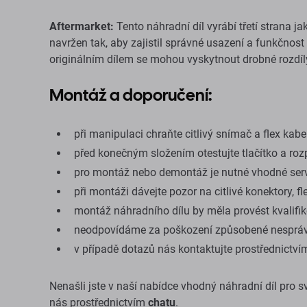
Aftermarket:
Tento náhradní díl vyrábí třetí strana 
navržen tak, aby zajistil správné usazení a funkčnost
originálním dílem se mohou vyskytnout drobné rozdíl
Montáž a doporučení:
při manipulaci chraňte citlivý snímač a flex kab
před konečným složením otestujte tlačítko a roz
pro montáž nebo demontáž je nutné vhodné serv
při montáži dávejte pozor na citlivé konektory, 
montáž náhradního dílu by měla provést kvalif
neodpovídáme za poškození způsobené nesprá
v případě dotazů nás kontaktujte prostřednictv
Nenašli jste v naší nabídce vhodný náhradní díl pro s
nás prostřednictvím
chatu
.