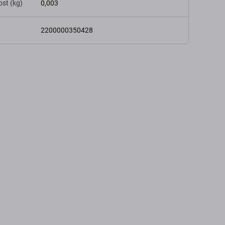
st (kg)
0,003
2200000350428