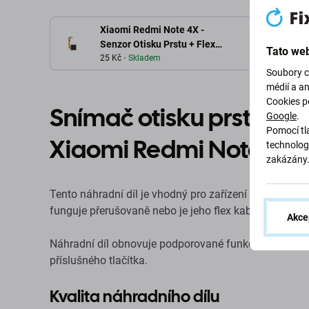
Xiaomi Redmi Note 4X -
Senzor Otisku Prstu + Flex
Tato web
Kabel (Matte Black)
25 Kč
Skladem
Soubory c
médií a a
Cookies p
Snímač otisku prstu s f
Google
.
Pomocí tla
Xiaomi Redmi Note 4X
technolog
zakázány
Tento náhradní díl je vhodný pro zařízení Xiaomi Red
funguje přerušovaně nebo je jeho flex kabel poškozen
Akce
Náhradní díl obnovuje podporované funkce snímání ot
příslušného tlačítka.
Kvalita náhradního dílu