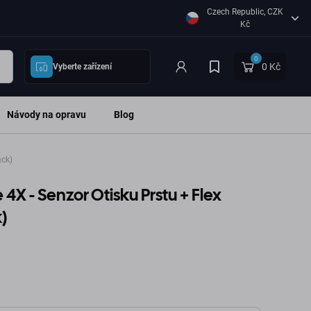
Czech Republic, CZK
Kč
0
0 Kč
Vyberte zařízení
Návody na opravu
Blog
ack)
4X - Senzor Otisku Prstu + Flex
)