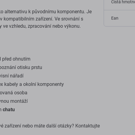
Čistá hmotno
jako alternativu k původnímu komponentu. Je
Ean
 v kompatibilním zařízení. Ve srovnání s
y ve vzhledu, zpracování nebo výkonu.
el před ohnutím
poznání otisku prstu
isní nářadí
flex kabely a okolní komponenty
ikovaná osoba
vnou montáží
ím
chatu
vé zařízení nebo máte další otázky? Kontaktujte