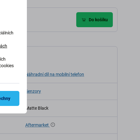
Do košíku
iálních
dách
ikace
ích
cookies
Náhradní díl na mobilní telefon
Senzory
echny
Matte Black
Aftermarket