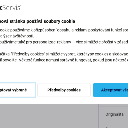
Popis a specifikace
Kvalita
Doprava a vrácení
ová stránka používá soubory cookie
ookie používáme k přizpůsobení obsahu a reklam, poskytování funkcí soc
nalýze návštěvnosti.
oužíváme také pro personalizaci reklamy — více si můžete přečíst v
zása
lex kabelem pro
Specif
čítka "Předvolby cookies" si můžete vybrat, které typy cookies a sledovac
ií povolíte. Některé funkce nemusí správně fungovat, pokud jsou některé 
.
Typ zařízení
mi Note 4X v případě, že snímač nereaguje,
Kategorie
ý. Je určen pro
Xiaomi Redmi Note 4X
.
ptovat vybrané
Předvolby cookies
Akceptovat vš
Barva
isku prstu a podle provedení také funkci
Originalita