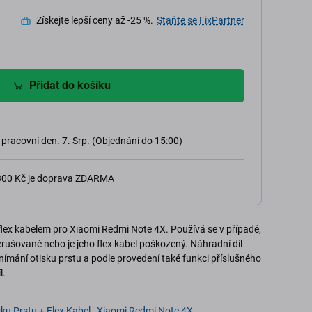
Získejte lepší ceny až -25 %.
Staňte se FixPartner
Přidat do košíku
 pracovní den. 7. Srp. (Objednání do 15:00)
 300 Kč je doprava ZDARMA
flex kabelem pro Xiaomi Redmi Note 4X. Používá se v případě,
rušovaně nebo je jeho flex kabel poškozený. Náhradní díl
mání otisku prstu a podle provedení také funkci příslušného
l.
ku Prstu + Flex Kabel
,
Xiaomi Redmi Note 4X