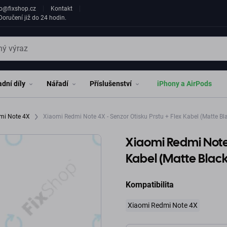
fo@fixshop.cz
Kontakt
oručení již do 24 hodin.
dní díly
Nářadí
Příslušenství
iPhony a AirPods
mi Note 4X
Xiaomi Redmi Note 4X - Senzor Otisku Prstu + Flex Kabel (Matte Bl
Xiaomi Redmi Note 
Kabel (Matte Black
Kompatibilita
Xiaomi Redmi Note 4X