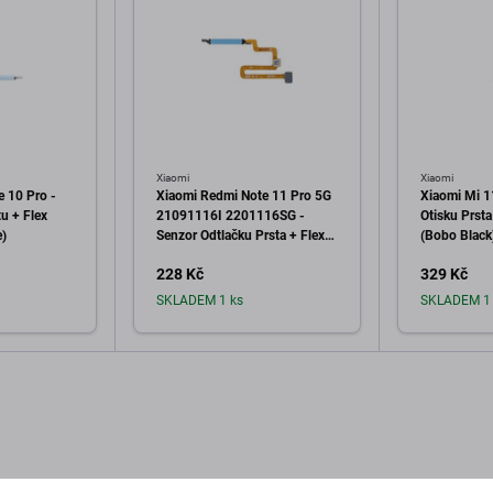
Xiaomi
Xiaomi
 10 Pro -
Xiaomi Redmi Note 11 Pro 5G
Xiaomi Mi 1
u + Flex
21091116I 2201116SG -
Otisku Prsta
e)
Senzor Odtlačku Prsta + Flex
(Bobo Black
Kábel (Atlantic Blue)
228 Kč
329 Kč
SKLADEM 1 ks
SKLADEM 1 
o košíku
Přidat do košíku
Při