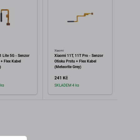
Xiaomi
Realme
1 Lite 5G - Senzor
Xiaomi 11T, 11T Pro - Senzor
Realm
 + Flex Kabel
Otisku Prstu + Flex Kabel
Senzor
)
(Meteorite Grey)
Kabel 
241 Kč
71 K
ks
SKLADEM 4 ks
Sklad
dat do košíku
Přidat do košíku