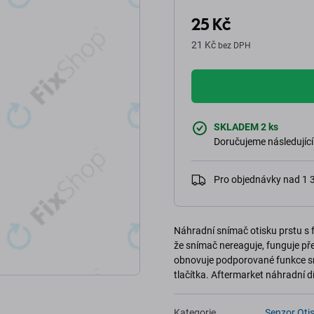
25 Kč
21 Kč
bez DPH
SKLADEM 2 ks
Doručujeme následující
Pro objednávky nad 1
Náhradní snímač otisku prstu s 
že snímač nereaguje, funguje pře
obnovuje podporované funkce sní
tlačítka. Aftermarket náhradní dí
Kategorie
Senzor Otis