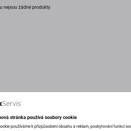
u nejsou žádné produkty.
ová stránka používá soubory cookie
g Green)
ookie používáme k přizpůsobení obsahu a reklam, poskytování funkcí soc