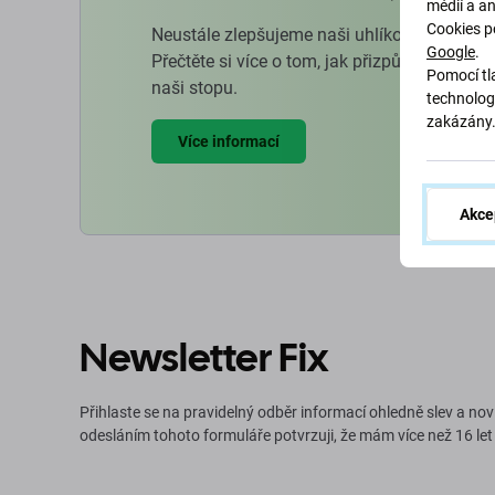
médií a a
Cookies p
Neustále zlepšujeme naši uhlíkovou stopu, 
Google
.
Přečtěte si více o tom, jak přizpůsobujeme 
Pomocí tla
naši stopu.
technolog
zakázány
Více informací
Akce
Newsletter Fix
Přihlaste se na pravidelný odběr informací ohledně slev a nov
odesláním tohoto formuláře potvrzuji, že mám více než 16 let