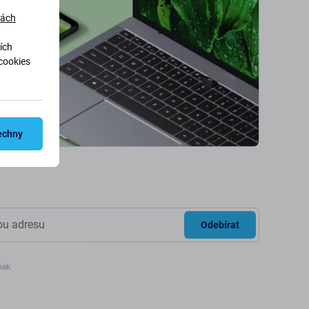
dách
ích
cookies
echny
Odebírat
nek