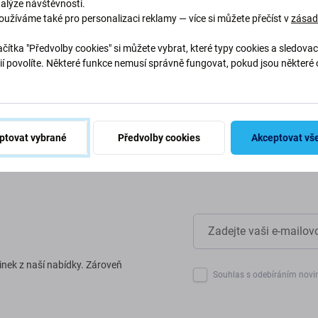
nalýze návštěvnosti.
oužíváme také pro personalizaci reklamy — více si můžete přečíst v
zása
abychom chránili naši planetu.
naše procesy, abychom snížili
čítka "Předvolby cookies" si můžete vybrat, které typy cookies a sledovac
ií povolíte. Některé funkce nemusí správně fungovat, pokud jsou některé 
.
ptovat vybrané
Předvolby cookies
Akceptovat vš
inek z naší nabídky. Zároveň
Souhlas s odebíráním novi