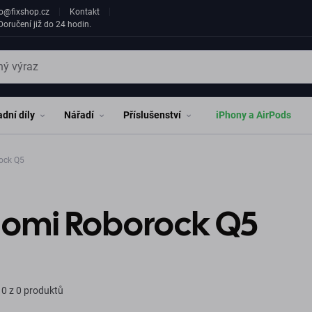
fo@fixshop.cz
Kontakt
oručení již do 24 hodin.
dní díly
Nářadí
Příslušenství
iPhony a AirPods
ock Q5
aomi Roborock Q5
0 z 0 produktů