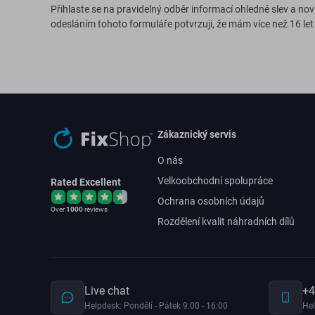
Přihlaste se na pravidelný odběr informací ohledně slev a nov
odesláním tohoto formuláře potvrzuji, že mám více než 16 let
Zákaznický servis
O nás
Velkoobchodní spolupráce
Rated Excellent
Ochrana osobních údajů
Over
1000
reviews
Rozdělení kvalit náhradních dílů
Live chat
+4
Helpdesk: Pondělí - Pátek 9:00 - 16:00
Hel