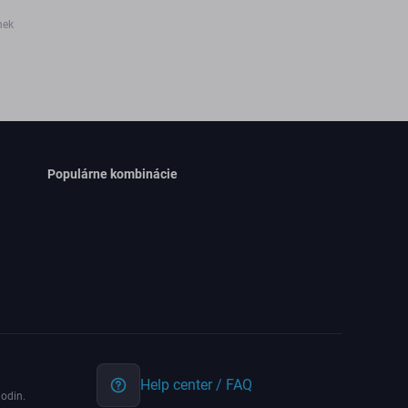
nek
Populárne kombinácie
Help center / FAQ
odin.