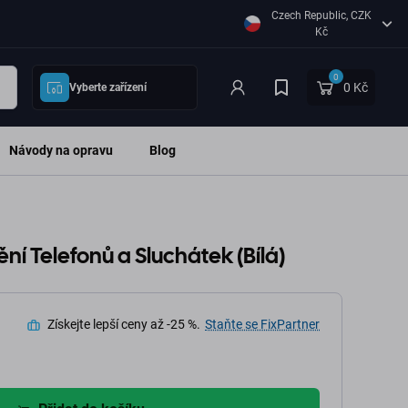
Czech Republic, CZK
Kč
0
0 Kč
Vyberte zařízení
Návody na opravu
Blog
tění Telefonů a Sluchátek (Bílá)
Získejte lepší ceny až -25 %.
Staňte se FixPartner