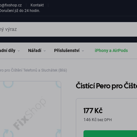
fo@fixshop.cz
Kontakt
oručení již do 24 hodin.
dní díly
Nářadí
Příslušenství
iPhony a AirPods
ero pro Čištění Telefonů a Sluchátek (Bílá)
Čistící Pero pro Čiš
177 Kč
146 Kč
bez DPH