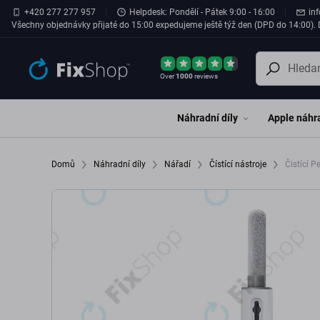
Přeskočit na hlavní obsah
+420 277 277 957
Helpdesk: Pondělí - Pátek 9:00 - 16:00
in
Všechny objednávky přijaté do 15:00 expedujeme ještě týž den (DPD do 14:00). D
Over
1000
reviews
Náhradní díly
Apple náhra
Domů
Náhradní díly
Nářadí
Čístící nástroje
Čistící P