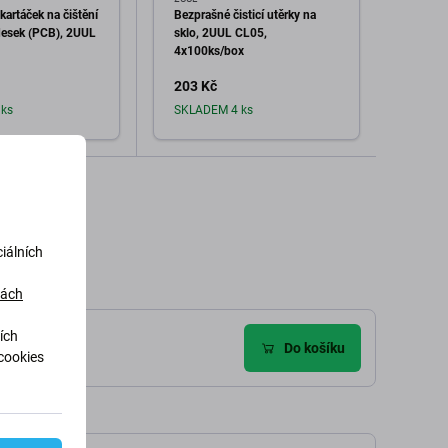
Vatov
 kartáček na čištění
Bezprašné čisticí utěrky na
Telefo
desek (PCB), 2UUL
sklo, 2UUL CL05,
4x100ks/box
50 K
203 Kč
Sklad
ks
SKLADEM 4 ks
dat do košíku
Přidat do košíku
iálních
dách
ích
Do košíku
cookies