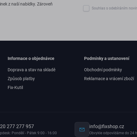
inek z naší nabídky. Zároveň
Souhlas s odebíráním novi
Informace o objednávce
Podmínky a ustanovení
Doprava a stav na skladě
Obchodní podmínky
Způsob platby
Reklamace a vrácení zboží
Fix-Kutil
20 277 277 957
info@fixshop.cz
pdesk: Pondělí - Pátek 9:00 - 16:00
Obvykle odpovídáme do 24 h