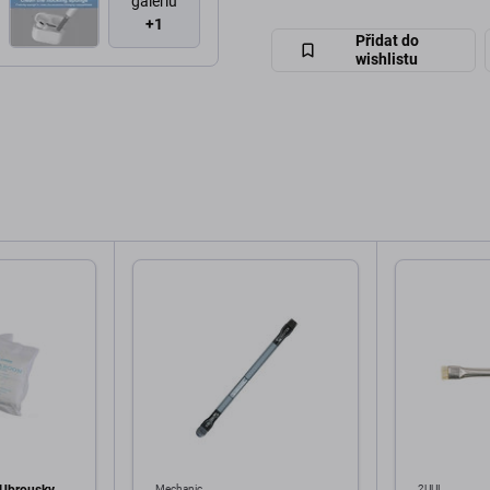
galériu
+1
Přidat do
wishlistu
Mechanic
2UUL