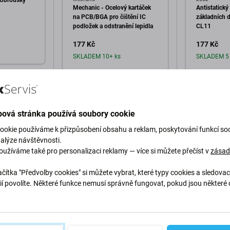
í Ubrousky
Mechanic - Ocelový kartáček
Antistatický
na PCB/BGA pro čištění IC
základních 
podložek a odstranění lepidla
CL11
177 Kč
177 Kč
SKLADEM 10+ ks
SKLADEM 5 
o košíku
Přidat do košíku
Při
ová stránka používá soubory cookie
ookie používáme k přizpůsobení obsahu a reklam, poskytování funkcí soc
nalýze návštěvnosti.
oužíváme také pro personalizaci reklamy — více si můžete přečíst v
zása
čítka "Předvolby cookies" si můžete vybrat, které typy cookies a sledovac
Popis a specifikace
Doprava a vrácení
ií povolíte. Některé funkce nemusí správně fungovat, pokud jsou některé 
.