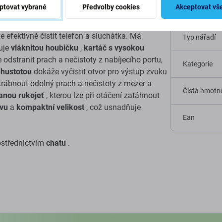
a sluchátka
ptovat vybrané
Předvolby cookies
Akceptovat vš
Specif
 efektivně čistit telefon a sluchátka. Má
Typ nářadí
uje
vláknitou houbičku
,
kartáč s vysokou
odstranit prach a nečistoty z nabíjecího portu,
Kategorie
 hustotou
dokáže vyčistit otvor pro výstup zvuku
rábnout odolný prach a nečistoty z mezer a
Čistá hmotno
anou rukojeť
, kterou lze při otáčení zatáhnout
rvu
a
kompaktní velikost
, což usnadňuje
Ean
ostřednictvím
chatu
.