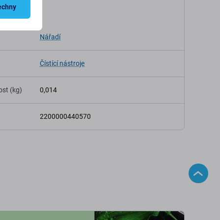
echny
ikace
Nářadí
Čístící nástroje
st (kg)
0,014
2200000440570