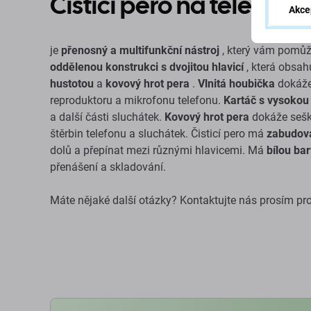
Čisticí pero na telefon 
Akce
je
přenosný a multifunkční nástroj
, který vám pomůže
oddělenou konstrukci s dvojitou hlavicí
, která obsah
hustotou
a
kovový hrot pera
.
Vlnitá houbička
dokáže 
reproduktoru a mikrofonu telefonu.
Kartáč s vysokou
a další části sluchátek.
Kovový hrot pera
dokáže sešk
štěrbin telefonu a sluchátek. Čisticí pero má
zabudov
dolů a přepínat mezi různými hlavicemi. Má
bílou ba
přenášení a skladování.
Máte nějaké další otázky? Kontaktujte nás prosím pr