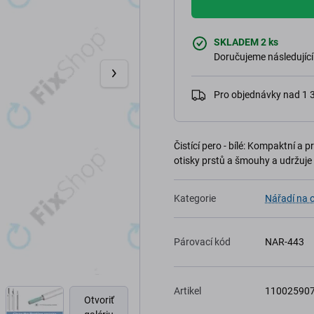
SKLADEM 2 ks
Doručujeme následující
Pro objednávky nad 1
Čistící pero - bílé: Kompaktní a 
otisky prstů a šmouhy a udržuje 
Kategorie
Nářadí na 
Párovací kód
NAR-443
Artikel
11002590
Otvoriť