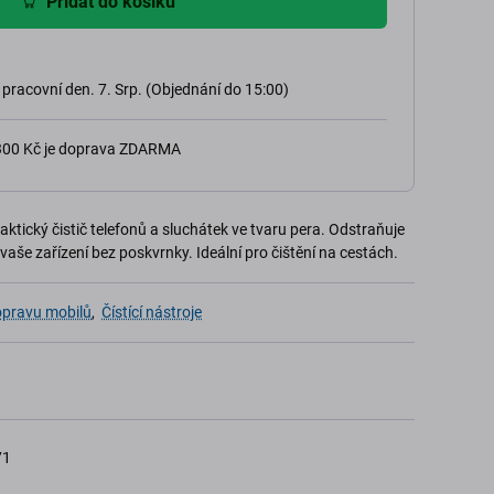
Přidat do košíku
 pracovní den. 7. Srp. (Objednání do 15:00)
 300 Kč je doprava ZDARMA
praktický čistič telefonů a sluchátek ve tvaru pera. Odstraňuje
vaše zařízení bez poskvrnky. Ideální pro čištění na cestách.
opravu mobilů
,
Čístící nástroje
71