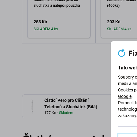
Multifunkční čisticí pero na
Sunshine - Čistíc
sluchátka a nabíjecí pouzdra
(400ks)
253 Kč
203 Kč
SKLADEM 4 ks
SKLADEM 4 ks
Přidat do košíku
Přidat d
Tato web
Soubory c
médií a a
Cookies p
Google
.
Čistící Pero pro Čištění
Pomocí tla
Telefonů a Sluchátek (Bílá)
technolog
177 Kč
Skladem
zakázány