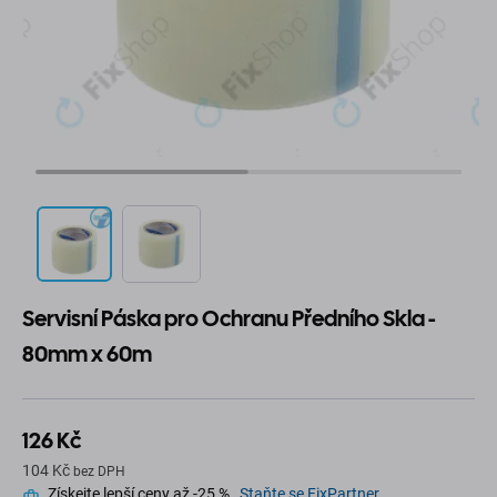
Servisní Páska pro Ochranu Předního Skla -
80mm x 60m
126 Kč
104 Kč
bez DPH
Získejte lepší ceny až -25 %.
Staňte se FixPartner