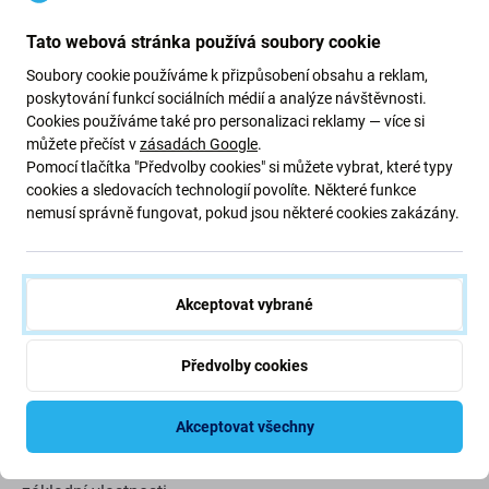
Tato webová stránka používá soubory cookie
Soubory cookie používáme k přizpůsobení obsahu a reklam,
Servisní páska na ochranu čelního
poskytování funkcí sociálních médií a analýze návštěvnosti.
skla - 80 mm x 60 m
Cookies používáme také pro personalizaci reklamy — více si
můžete přečíst v
zásadách Google
.
Pomocí tlačítka "Předvolby cookies" si můžete vybrat, které typy
Ochranná páska chrání povrchy před poškrábáním během
cookies a sledovacích technologií povolíte. Některé funkce
nemusí správně fungovat, pokud jsou některé cookies zakázány.
přepravy nebo opravy. Nezanechává žádné zbytky lepidla,
chrání povrchy náchylné k poškrábání a v neposlední řadě
vypadá velmi profesionálně.
Akceptovat vybrané
šířka: 80 mm
délka: 60 m
Předvolby cookies
tloušťka: 0,075 mm
Akceptovat všechny
Obrázky produktů jsou pouze ilustrativní a mohou se lišit
od skutečného vzhledu produktů. To však nemění jejich