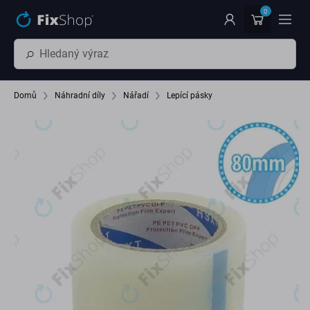
Přeskočit na hlavní obsah
0
Domů
Náhradní díly
Nářadí
Lepící pásky