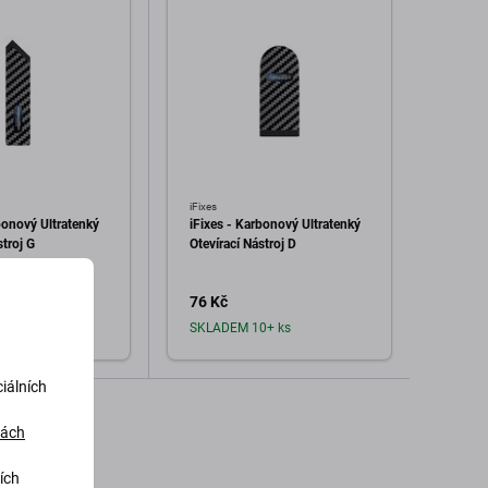
iFixes
iFixes
bonový Ultratenký
iFixes - Karbonový Ultratenký
iFixes
stroj G
Otevírací Nástroj D
Otevír
76 Kč
76 K
0+ ks
SKLADEM 10+ ks
Sklad
iálních
dat do košíku
Přidat do košíku
dách
ích