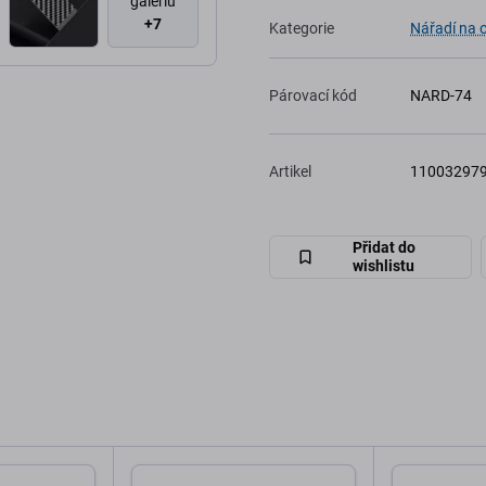
galériu
+7
Kategorie
Nářadí na 
Párovací kód
NARD-74
Artikel
11003297
Přidat do
wishlistu