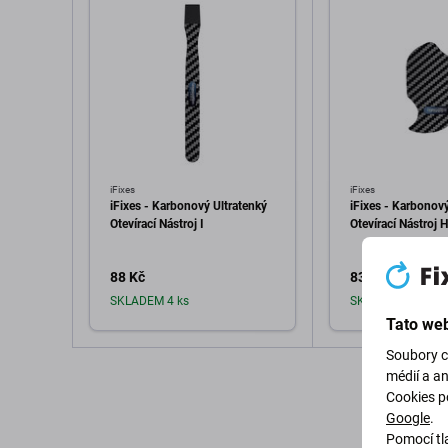
iFixes
iFixes
iFixes - Karbonový Ultratenký
iFixes - Karbonový
Otevírací Nástroj I
Otevírací Nástroj H
88 Kč
83 Kč
SKLADEM 4 ks
SKLADEM 6 ks
Tato web
Soubory c
Přidat do košíku
Přidat d
médií a a
Cookies p
Google
.
Pomocí tla