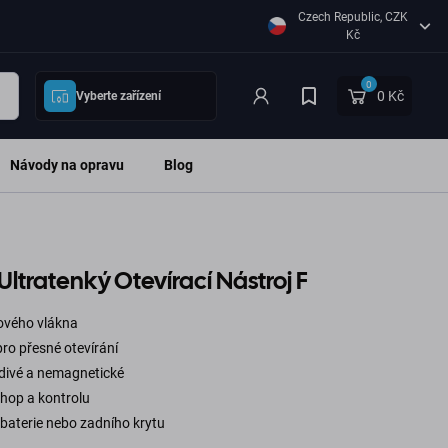
Czech Republic, CZK
Kč
0
0 Kč
Vyberte zařízení
Návody na opravu
Blog
Ultratenký Otevírací Nástroj F
ového vlákna
 pro přesné otevírání
odivé a nemagnetické
chop a kontrolu
 baterie nebo zadního krytu