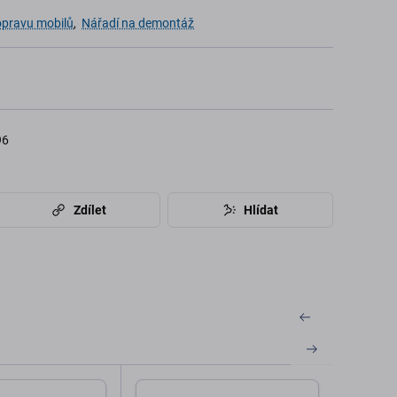
opravu mobilů
,
Nářadí na demontáž
96
Zdílet
Hlídat