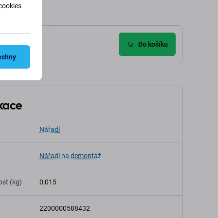
cookies
Do košíku
echny
ikace
Nářadí
Nářadí na demontáž
st (kg)
0,015
2200000588432