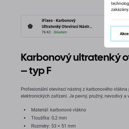
technolog
zakázány
iFixes - Karbonový
Ultratenký Otevírací Nástroj
F
76 Kč
Skladem
Akce
Karbonový ultratenký ote
– typ F
Profesionální otevírací nástroj z karbonového vlák
elektronických zařízení. Je pevný, pružný, nevodivý a
Materiál: karbonové vlákno
Tloušťka: 0,2 mm
Rozměry: 53 × 51 mm