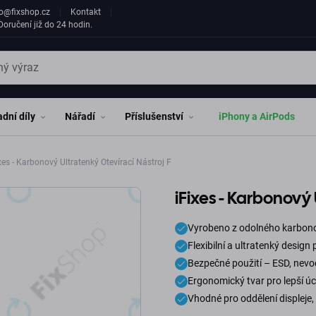
fo@fixshop.cz
Kontakt
oručení již do 24 hodin.
dní díly
Nářadí
Příslušenství
iPhony a AirPods
xes - Karbonový Ultratenký Otevírací Nástroj F
iFixes - Karbonový 
Vyrobeno z odolného karbon
Flexibilní a ultratenký design
Bezpečné použití – ESD, nev
Ergonomický tvar pro lepší ú
Vhodné pro oddělení displeje,