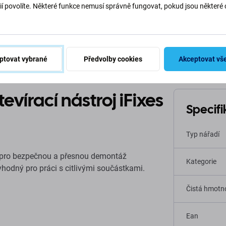
ií povolíte. Některé funkce nemusí správně fungovat, pokud jsou některé 
.
Popis a specifikace
Doprava a vrácení
ptovat vybrané
Předvolby cookies
Akceptovat vš
vírací nástroj iFixes
Specif
Typ nářadí
na pro bezpečnou a přesnou demontáž
Kategorie
 vhodný pro práci s citlivými součástkami.
Čistá hmotno
Ean