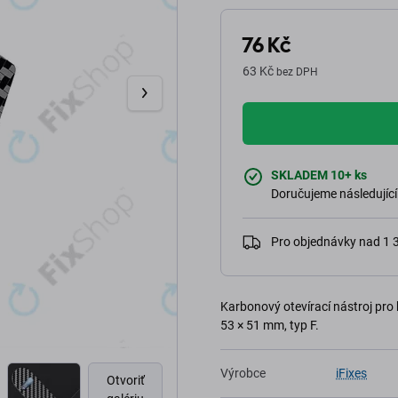
76 Kč
63 Kč
bez DPH
SKLADEM 10+ ks
Doručujeme následující
Pro objednávky nad 1
Karbonový otevírací nástroj pr
53 × 51 mm, typ F.
Výrobce
iFixes
Otvoriť