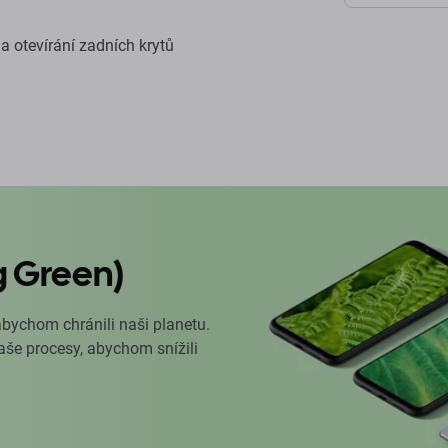
 a otevírání zadních krytů
g Green)
abychom chránili naši planetu.
naše procesy, abychom snížili