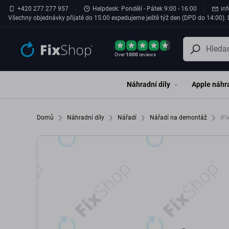
Přeskočit na hlavní obsah
+420 277 277 957
Helpdesk: Pondělí - Pátek 9:00 - 16:00
in
Všechny objednávky přijaté do 15:00 expedujeme ještě týž den (DPD do 14:00). D
Over
1000
reviews
Náhradní díly
Apple náhra
Domů
Náhradní díly
Nářadí
Nářadí na demontáž
iFi